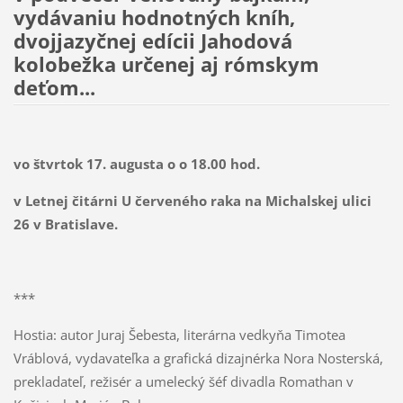
vydávaniu hodnotných kníh,
dvojjazyčnej edícii Jahodová
kolobežka určenej aj rómskym
deťom...
vo štvrtok 17. augusta o o 18.00 hod.
v Letnej čitárni U červeného raka na Michalskej ulici
26 v Bratislave.
***
Hostia: autor Juraj Šebesta, literárna vedkyňa Timotea
Vráblová, vydavateľka a grafická dizajnérka Nora Nosterská,
prekladateľ, režisér a umelecký šéf divadla Romathan v