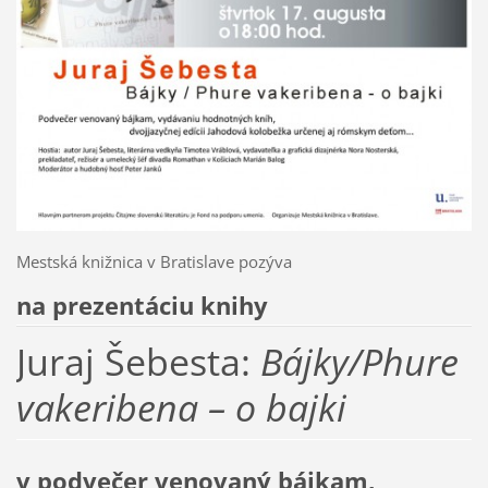
Mestská knižnica v Bratislave pozýva
na prezentáciu knihy
Juraj Šebesta:
Bájky/Phure
vakeribena – o bajki
v podvečer venovaný bájkam,