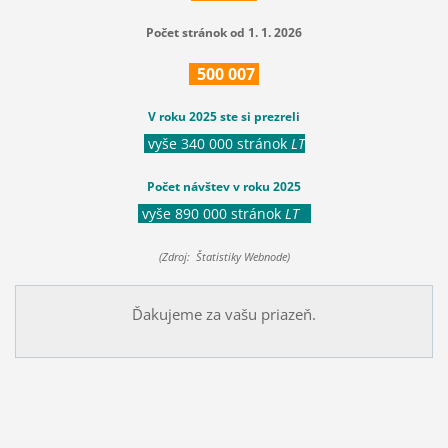
Počet stránok od 1. 1. 2026
500
007
V roku 2025 ste si prezreli
vyše 340 000 stránok
LT
Počet návštev v roku 2025
vyše 890 000 stránok
LT
(Zdroj: Štatistiky Webnode)
Ďakujeme za vašu priazeň.