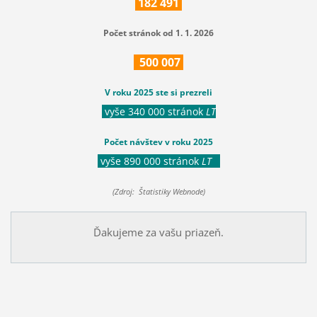
182
491
Počet stránok od 1. 1. 2026
500
007
V roku 2025 ste si prezreli
vyše 340 000 stránok
LT
Počet návštev v roku 2025
vyše 890 000 stránok
LT
(Zdroj: Štatistiky Webnode)
Ďakujeme za vašu priazeň.