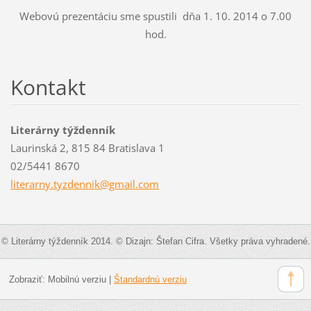
Webovú prezentáciu sme spustili dňa 1. 10. 2014 o 7.00
hod.
Kontakt
Literárny týždenník
Laurinská 2, 815 84 Bratislava 1
02/5441 8670
literarn
y.tyzden
nik@gmai
l.com
© Literárny týždenník 2014. © Dizajn: Štefan Cifra. Všetky práva vyhradené.
Zobraziť:
Mobilnú verziu
|
Štandardnú verziu