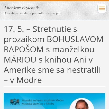
Literárny týždenník
Atraktívne médium pre kultúrnu verejnosť
17. 5. – Stretnutie s
prozaikom BOHUSLAVOM
RAPOŠOM s manželkou
MÁRIOU s knihou Ani v
Amerike sme sa nestratili
– v Modre