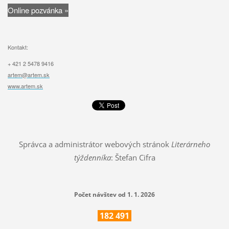
Online pozvánka »
Kontakt:
+ 421 2 5478 9416
artem@artem.sk
www.artem.sk
Správca a administrátor webových stránok
Literárneho
týždenníka
: Štefan Cifra
Počet návštev od 1. 1. 2026
182
491