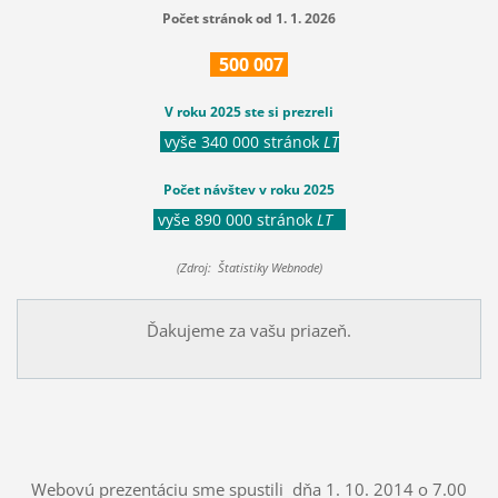
Počet stránok od 1. 1. 2026
500
007
V roku 2025 ste si prezreli
vyše 340 000 stránok
LT
Počet návštev v roku 2025
vyše 890 000 stránok
LT
(Zdroj: Štatistiky Webnode)
Ďakujeme za vašu priazeň.
Webovú prezentáciu sme spustili dňa 1. 10. 2014 o 7.00