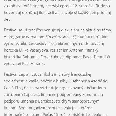
zas objaviť Vtáčí snem, perzský epos z 12. storočia. Bude sa
hovoriť aj o knižnej ilustrácii a na svoje si každý deň prídu aj
deti.
Festival sa už tradične venuje aj diskusiám na aktuálne témy.
V programe nazvanom
Sto rokov spolu (?)
budú o okrúhlom
výročí vzniku Československa okrem iných diskutovať aj
herečka Milka Vášáryová, režisér Jan Antonín Pitínský,
historička Bohumila Ferenčuhová, diplomat Pavol Demeš či
vydavateľ Petr Minařík.
Festival Cap à l´Est vznikol z iniciatívy francúzskej
spoločnosti divadla, poézie a hudby L’ Athanor a Asociácie
Cap à l´Est, Cesta na východ. Je organizovaný občianskym
združením Capalest, finančne podporovaný Fondom na
podporu umenia a Banskobystrickým samosprávnym
krajom. Spoluorganizátorom festivalu je Literárne
informačné centrum. Počas 15 ročnej histórie festivalu na