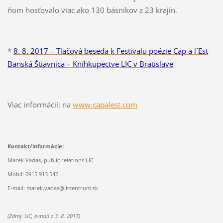
ňom hosťovalo viac ako 130 básnikov z 23 krajín.
*
8. 8. 2017 – Tlačová beseda k Festivalu poézie Cap a l´Est
Banská Štiavnica – Kníhkupectve LIC v Bratislave
Viac informácií: na
www.capalest.com
Kontakt/informácie:
Marek Vadas, public relations LIC
Mobil: 0915 913 542
E-mail: marek.vadas@litcentrum.sk
(Zdroj: LIC, e-mail z 3. 8. 2017)