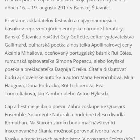
dňoch 16. – 19. augusta 2017 v Banskej Štiavnici.
Privítame zakladateľov festivalu a najvýznamnejších
básnikov reprezentujúcich európske národné literatúry.
Banskú Štiavnicu navštívi Guy Goffette, editor vydavateľstva
Gallimard, bulharská poetka a nositeľka Apollinairovej ceny
Aksinia Mihailova, oceňovaný portugalský básnik Rui Cóias,
rumunská spisovateľka Simona Popescu, alebo lotyšská
poetka a prekladateľka Dagnija Dreika. Čítať a diskutovať
budú aj slovenské autorky a autori Mária Ferenčuhová, Mila
Haugová, Dana Podracká, Rút Lichnerová, Eva
Tomkuliaková, Ján Zambor alebo Anton Hykisch.
Cap à l´Est nie je iba o poézii. Zahrá zoskupenie Quasars
Ensemble, Solamente Naturali a hudobné teleso divadla
Romathan. Na Starom zámku budú mať návštevníci
inscenovaného čítania možnosť porovnať tvorbu Ivana
Krasku a francúzskych symbolistov. V programe
Sedem údolí