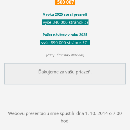
500
007
V roku 2025 ste si prezreli
vyše 340 000 stránok
LT
Počet návštev v roku 2025
vyše 890 000 stránok
LT
(Zdroj: Štatistiky Webnode)
Ďakujeme za vašu priazeň.
Webovú prezentáciu sme spustili dňa 1. 10. 2014 o 7.00
hod.