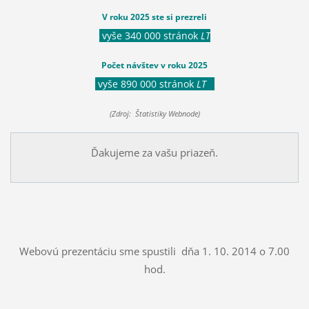
V roku 2025 ste si prezreli
vyše 340 000 stránok
LT
Počet návštev v roku 2025
vyše 890 000 stránok
LT
(Zdroj: Štatistiky Webnode)
Ďakujeme za vašu priazeň.
Webovú prezentáciu sme spustili dňa 1. 10. 2014 o 7.00
hod.