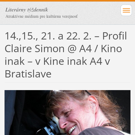
Literárny týždenník
Atraktívne médium pre kultúrnu verejnosť
14.,15., 21. a 22. 2. – Profil
Claire Simon @ A4 / Kino
inak – v Kine inak A4 v
Bratislave