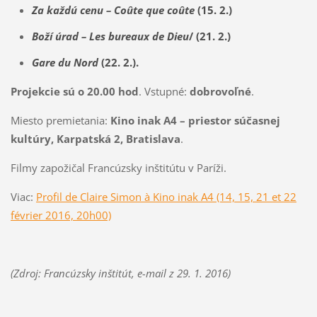
Za každú cenu
–
Coûte que coûte
(15. 2.)
Boží úrad
–
Les bureaux de Dieu
/ (21. 2.)
Gare du Nord
(22. 2.).
Projekcie sú o 20.00 hod
. Vstupné:
dobrovoľné
.
Miesto premietania:
Kino inak A4 – priestor súčasnej
kultúry, Karpatská 2, Bratislava
.
Filmy zapožičal Francúzsky inštitútu v Paríži.
Viac:
Profil de Claire Simon à Kino inak A4 (14, 15, 21 et 22
février 2016, 20h00)
(Zdroj: Francúzsky inštitút, e-mail z 29. 1. 2016)