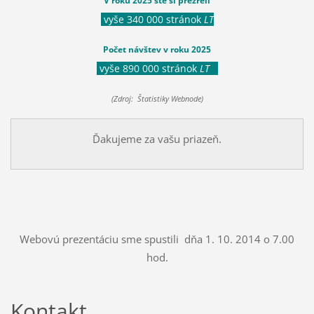
V roku 2025 ste si prezreli
vyše 340 000 stránok
LT
Počet návštev v roku 2025
vyše 890 000 stránok
LT
(Zdroj: Štatistiky Webnode)
Ďakujeme za vašu priazeň.
Webovú prezentáciu sme spustili dňa 1. 10. 2014 o 7.00
hod.
Kontakt