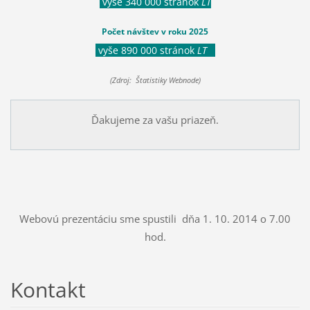
vyše 340 000 stránok
LT
Počet návštev v roku 2025
vyše 890 000 stránok
LT
(Zdroj: Štatistiky Webnode)
Ďakujeme za vašu priazeň.
Webovú prezentáciu sme spustili dňa 1. 10. 2014 o 7.00
hod.
Kontakt