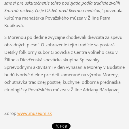
sme si pre uskutočnenie tohto podujatia podľa tradície zvolili
Smrtnú nedeľu, čo je týždeň pred Kvetnou nedeľou
,“ povedala
kultúrna manažérka Považského múzea v Žiline Petra
Kubiková.
S Morenou po dedine zvyčajne chodievali dievčatá za spevu
obradných piesní. O zobrazenie tejto tradície sa postará
Detský folklórny súbor Cipovička z Centra voľného času v
Žiline a Dievčenská spevácka skupina Spievanky.
Sprievodnými aktivitami v deň vynášania Moreny v Budatíne
budú tvorivé dielne pre deti zamerané na výrobu Moreny,
ochutnávka tradičnej pôstnej kuchyne, odborná prednáška
etnologičky Považského múzea v Žiline Adriany Bárdyovej.
Zdroj:
www.muzeum.sk