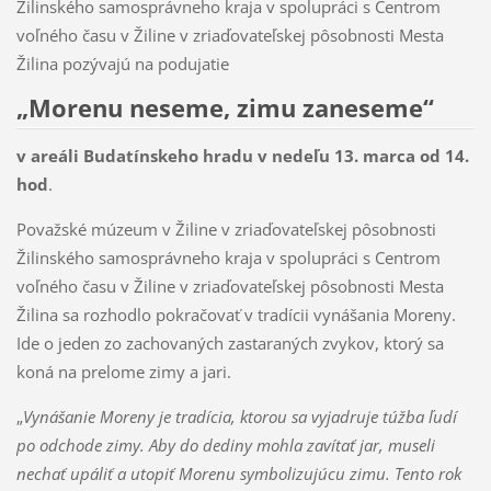
Žilinského samosprávneho kraja v spolupráci s Centrom
voľného času v Žiline v zriaďovateľskej pôsobnosti Mesta
Žilina pozývajú na podujatie
„Morenu neseme, zimu zaneseme“
v areáli Budatínskeho hradu v nedeľu 13. marca od 14.
hod
.
Považské múzeum v Žiline v zriaďovateľskej pôsobnosti
Žilinského samosprávneho kraja v spolupráci s Centrom
voľného času v Žiline v zriaďovateľskej pôsobnosti Mesta
Žilina sa rozhodlo pokračovať v tradícii vynášania Moreny.
Ide o jeden zo zachovaných zastaraných zvykov, ktorý sa
koná na prelome zimy a jari.
„
Vynášanie Moreny je tradícia, ktorou sa vyjadruje túžba ľudí
po odchode zimy. Aby do dediny mohla zavítať jar, museli
nechať upáliť a utopiť Morenu symbolizujúcu zimu. Tento rok