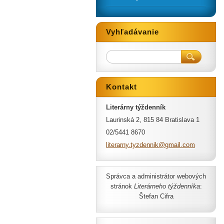
Vyhľadávanie
Kontakt
Literárny týždenník
Laurinská 2, 815 84 Bratislava 1
02/5441 8670
literarn
y.tyzden
nik@gmai
l.com
Správca a administrátor webových
stránok
Literárneho týždenníka
:
Štefan Cifra