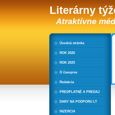
Literárny tý
Atraktívne méd
Úvodná stránka
ROK 2026
ROK 2025
O časopise
Redakcia
PREDPLATNÉ A PREDAJ
DARY NA PODPORU LT
INZERCIA