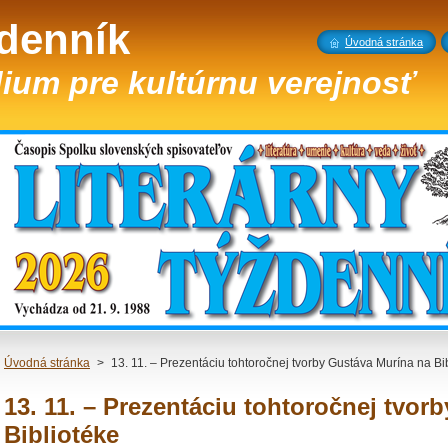
ždenník
Úvodná stránka
ium pre kultúrnu verejnosť
Úvodná stránka
>
13. 11. – Prezentáciu tohtoročnej tvorby Gustáva Murína na Bi
13. 11. – Prezentáciu tohtoročnej tvor
Bibliotéke