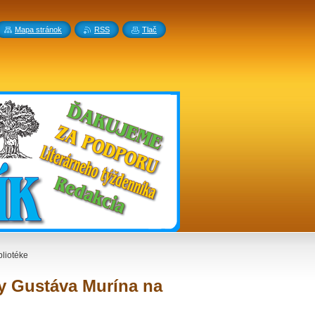
Mapa stránok
RSS
Tlač
bliotéke
by Gustáva Murína na