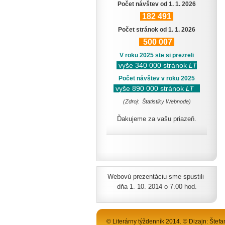
Počet návštev od 1. 1. 2026
182
491
Počet stránok od 1. 1. 2026
500
007
V roku 2025 ste si prezreli
vyše 340 000 stránok
LT
Počet návštev v roku 2025
vyše 890 000 stránok
LT
(Zdroj: Štatistiky Webnode)
Ďakujeme za vašu priazeň.
Webovú prezentáciu sme spustili
dňa 1. 10. 2014 o 7.00 hod.
© Literárny týždenník 2014. © Dizajn: Štefa