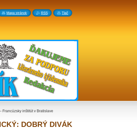
Mapa stránok
RSS
Tlač
ancúzsky inštitút v Bratislave
ATICKÝ: DOBRÝ DIVÁK