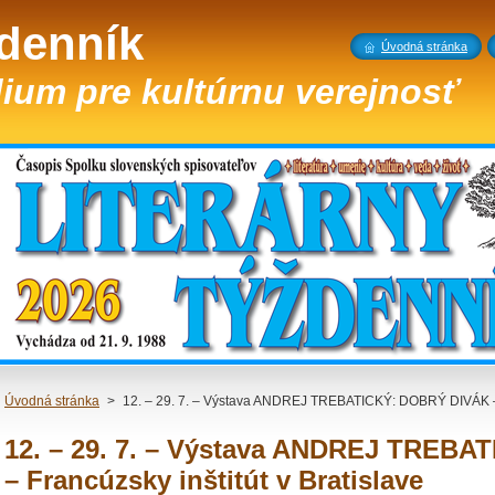
ždenník
Úvodná stránka
ium pre kultúrnu verejnosť
Úvodná stránka
>
12. – 29. 7. – Výstava ANDREJ TREBATICKÝ: DOBRÝ DIVÁK – Fr
12. – 29. 7. – Výstava ANDREJ TREB
– Francúzsky inštitút v Bratislave