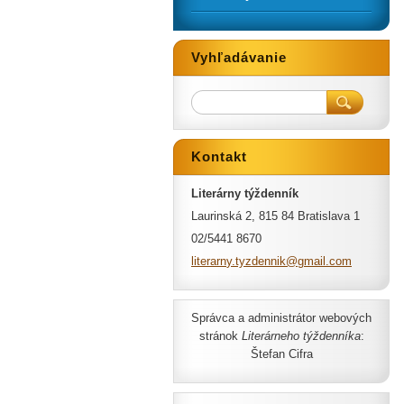
Vyhľadávanie
Kontakt
Literárny týždenník
Laurinská 2, 815 84 Bratislava 1
02/5441 8670
literarn
y.tyzden
nik@gmai
l.com
Správca a administrátor webových
stránok
Literárneho týždenníka
:
Štefan Cifra