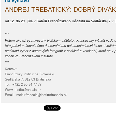
na výstavu
ANDREJ TREBATICKÝ: DOBRÝ DIVÁK
od
12. do 29. júla v Galérii Francúzskeho inštitútu na Sedlárskej 7 v B
***
Potom ako už vystavoval v Poľskom inštitúte i Francúzsky inštitút vzdáv
fotografovi a dlhoročnému dobrovoľnému dokumentaristovi činnosti kultúrny
predstaví výber z autorových fotografií z podujatí a vernisáží, ktoré sa 
konali vo Francúzskom inštitúte.
***
Kontakt:
Francúzsky inštitút na Slovensku
Sedlárska 7, 812 83 Bratislava
Tel.: +421 2 59 34 77 77
Www: institutfrancais.sk
Email: institutfrancais@institutfrancais.sk