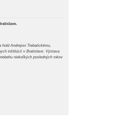
ratislave.
a hold Andrejovi Trebatickému,
ch inštitúcií v Bratislave. Výstava
v priebehu niekoľkých posledných rokov