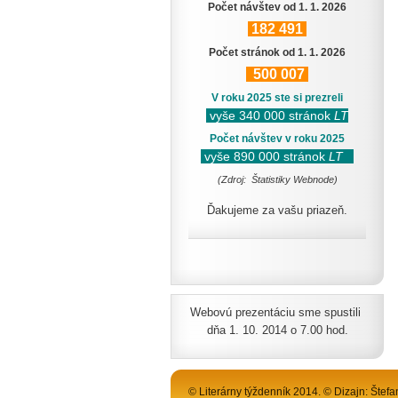
Počet návštev od 1. 1. 2026
182
491
Počet stránok od 1. 1. 2026
500
007
V roku 2025 ste si prezreli
vyše 340 000 stránok
LT
Počet návštev v roku 2025
vyše 890 000 stránok
LT
(Zdroj: Štatistiky Webnode)
Ďakujeme za vašu priazeň.
Webovú prezentáciu sme spustili
dňa 1. 10. 2014 o 7.00 hod.
© Literárny týždenník 2014. © Dizajn: Štefa