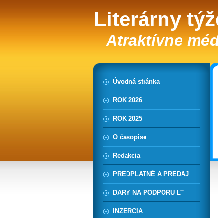
Literárny tý
Atraktívne méd
Úvodná stránka
ROK 2026
ROK 2025
O časopise
Redakcia
PREDPLATNÉ A PREDAJ
DARY NA PODPORU LT
INZERCIA