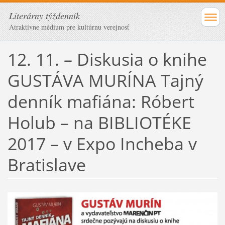
Literárny týždenník
Atraktívne médium pre kultúrnu verejnosť
12. 11. – Diskusia o knihe
GUSTÁVA MURÍNA Tajný
denník mafiána: Róbert
Holub – na BIBLIOTÉKE
2017 – v Expo Incheba v
Bratislave