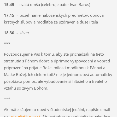
15.45
– svätá omša (celebruje páter Ivan Barus)
17.15
– požehnanie náboženských predmetov, obnova
krstných sľubov a modlitba za uzdravenie duše i tela
18.30
– záver
***
Povzbudzujeme Vás k tomu, aby ste prichádzali na tieto
stretnutia s Pánom dobre a úprimne vyspovedaní a vopred
pripravení na prijatie Božej milosti modlitbou k Pánovi a
Matke Božej. Ich cieľom totiž nie je jednorazová automaticky
pôsobiaca pomoc, ale vybudovanie si hlbšieho a trvalého
vzťahu so živým Bohom.
***
Ak máte záujem o obed v študentskej jedálni, napíšte email
na
priatelia@psvg.sk
. Organizátorom podujatia je páter Ivan