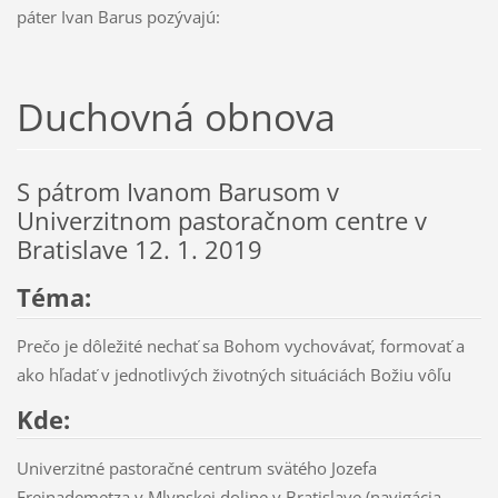
páter Ivan Barus pozývajú:
Duchovná obnova
S pátrom Ivanom Barusom v
Univerzitnom pastoračnom centre v
Bratislave 12. 1. 2019
Téma:
Prečo je dôležité nechať sa Bohom vychovávať, formovať a
ako hľadať v jednotlivých životných situáciách Božiu vôľu
Kde:
Univerzitné pastoračné centrum svätého Jozefa
Freinademetza v Mlynskej doline v Bratislave (navigácia