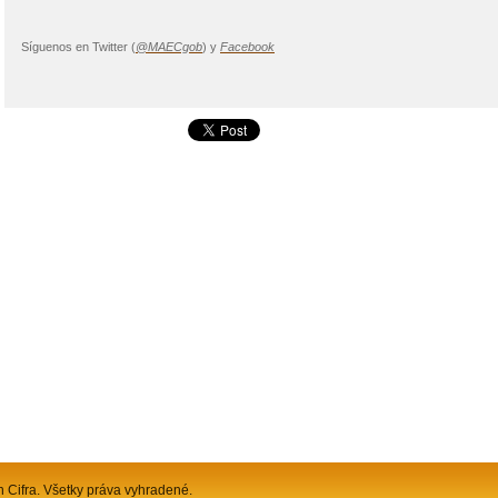
Síguenos en Twitter (
@MAECgob
) y
Facebook
n Cifra. Všetky práva vyhradené.