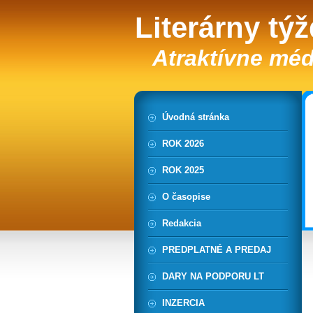
Literárny tý
Atraktívne méd
Úvodná stránka
ROK 2026
ROK 2025
O časopise
Redakcia
PREDPLATNÉ A PREDAJ
DARY NA PODPORU LT
INZERCIA