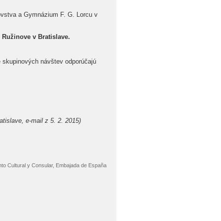
ľovstva a Gymnázium F. G. Lorcu v
 Ružinove v Bratislave.
de skupinových návštev odporúčajú
tislave, e-mail z 5. 2. 2015)
nto Cultural y Consular, Embajada de España