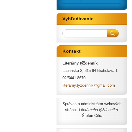
Vyhľadávanie
Kontakt
Literárny týždenník
Laurinská 2, 815 84 Bratislava 1
02/5441 8670
literarn
y.tyzden
nik@gmai
l.com
Správca a administrátor webových
stránok
Literárneho týždenníka
:
Štefan Cifra