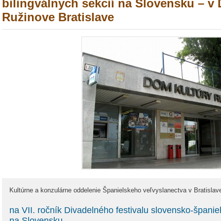
bilingválnych sekcií na Slovensku – v 
Ružinove Bratislave
Kultúrne a konzulárne oddelenie Španielskeho veľvyslanectva v Bratisla
na VII. ročník Divadelného festivalu slovensko-španiel
na Slovensku,