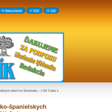
Mapa stránok
RSS
Tlač
gválnych sekcií na Slovensku – v DK Cultur v
nsko-španielskych