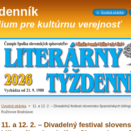
ždenník
Úvodná stránka
ium pre kultúrnu verejnosť
Úvodná stránka
>
11. a 12. 2. – Divadelný festival slovensko-španielskych bilin
Ružinove Bratislave
11. a 12. 2. – Divadelný festival slove