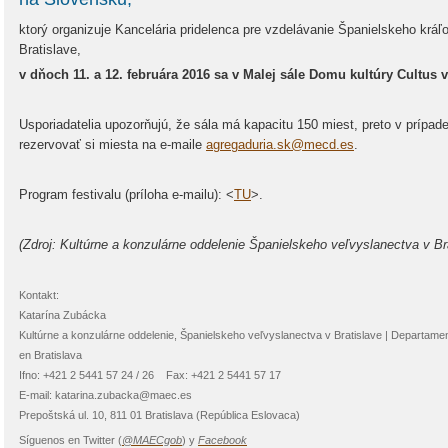
ktorý organizuje Kancelária pridelenca pre vzdelávanie Španielskeho krá
Bratislave,
v dňoch 11. a 12. februára 2016 sa v Malej sále Domu kultúry Cultus v
Usporiadatelia upozorňujú, že sála má kapacitu 150 miest, preto v prípa
rezervovať si miesta na e-maile
agregaduria.sk@mecd.es
.
Program festivalu (príloha e-mailu):
<
TU
>.
(Zdroj: Kultúrne a konzulárne oddelenie Španielskeho veľvyslanectva v Bra
Kontakt:
Katarína Zubácka
Kultúrne a konzulárne oddelenie, Španielskeho veľvyslanectva v Bratislave | Departame
en Bratislava
Ifno: +421 2 5441 57 24 / 26 Fax: +421 2 5441 57 17
E-mail: katarina.zubacka@maec.es
Prepoštská ul. 10, 811 01 Bratislava (República Eslovaca)
Síguenos en Twitter (
@MAECgob
) y
Facebook