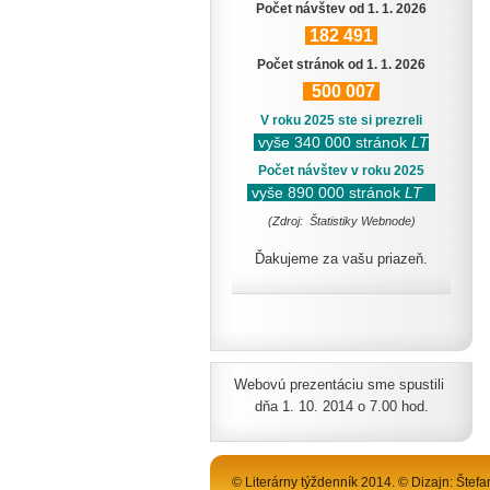
Počet návštev od 1. 1. 2026
182
491
Počet stránok od 1. 1. 2026
500
007
V roku 2025 ste si prezreli
vyše 340 000 stránok
LT
Počet návštev v roku 2025
vyše 890 000 stránok
LT
(Zdroj: Štatistiky Webnode)
Ďakujeme za vašu priazeň.
Webovú prezentáciu sme spustili
dňa 1. 10. 2014 o 7.00 hod.
© Literárny týždenník 2014. © Dizajn: Štefa