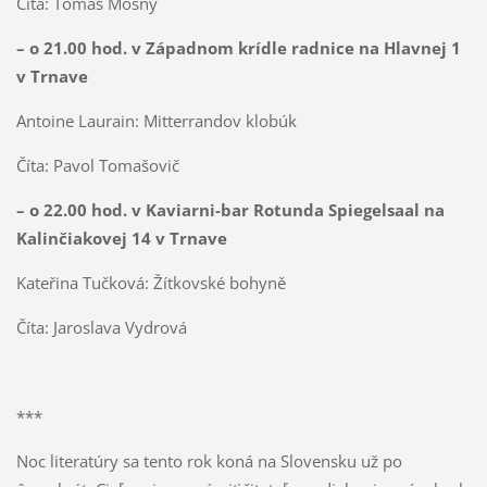
Číta: Tomáš Mosný
– o 21.00 hod. v Západnom krídle radnice na Hlavnej 1
v Trnave
Antoine Laurain: Mitterrandov klobúk
Číta: Pavol Tomašovič
– o 22.00 hod. v Kaviarni-bar Rotunda Spiegelsaal na
Kalinčiakovej 14 v Trnave
Kateřina Tučková: Žítkovské bohyně
Číta: Jaroslava Vydrová
***
Noc literatúry sa tento rok koná na Slovensku už po