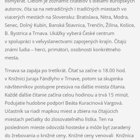
ôsmykrát. Cieľom je zoznámiť čitateľov s dielami európskych
autorov, číta sa na netradičných i tradičných miestach vo
viacerých mestách na Slovensku: Bratislava, Nitra, Modra,
Senec, Dolný Kubín, Banská Štiavnica, Trenčín, Žilina, Košice,
B. Bystrica a Trnava. Ukážky vyberá České centrum
v spolupráci s veľvyslanectvami zapojených krajín. Čítajú
známi ľudia – herci, primátori, osobnosti konkrétneho
mesta.
Trnava sa zapája po tretíkrát. Čítať sa začne o 18.00 hod.
v Knižnici Juraja Fándlyho v Trnave, potom sa skupinka
návštevníkov postupne presúva na ďalšie miesta čítania.
Každé ďalšie čítanie začína celou hodinou a trvá 15 minút.
Podujatie hudobne podporí Beáta Kuracinová Vargová.
Učastník sa riadi mapkou miest a zbiera na čítajúcich
miestach pečiatky do zlosovateľného lístka. Ten na
poslednom mieste odovzdá hosteske a môže byť zaradený
do žrebovania o knižné ceny. Knižné ceny venovali Knižnica