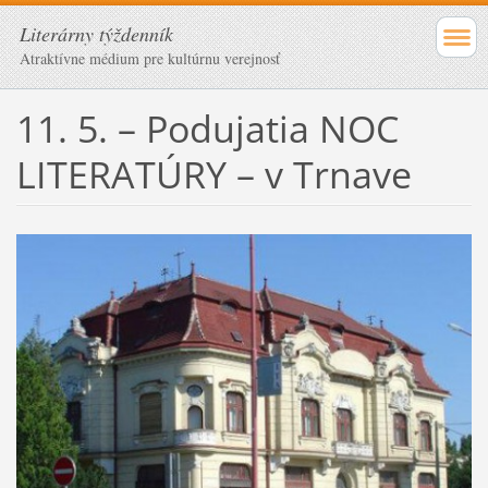
Literárny týždenník
Atraktívne médium pre kultúrnu verejnosť
11. 5. – Podujatia NOC
LITERATÚRY – v Trnave