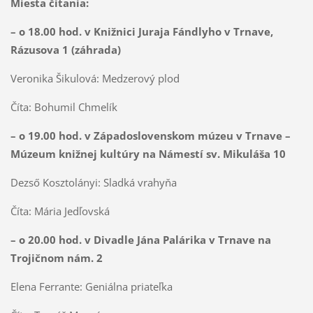
Miesta čítania:
– o 18.00 hod. v Knižnici Juraja Fándlyho v Trnave,
Rázusova 1 (záhrada)
Veronika Šikulová: Medzerový plod
Číta: Bohumil Chmelík
– o 19.00 hod. v Západoslovenskom múzeu v Trnave –
Múzeum knižnej kultúry na Námestí sv. Mikuláša 10
Dezső Kosztolányi: Sladká vrahyňa
Číta: Mária Jedľovská
– o 20.00 hod. v Divadle Jána Palárika v Trnave na
Trojičnom nám. 2
Elena Ferrante: Geniálna priateľka