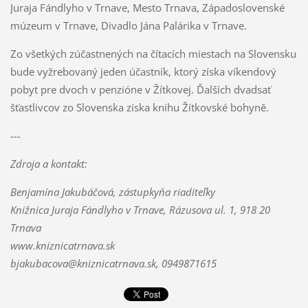
Juraja Fándlyho v Trnave, Mesto Trnava, Západoslovenské
múzeum v Trnave, Divadlo Jána Palárika v Trnave.
Zo všetkých zúčastnených na čítacích miestach na Slovensku
bude vyžrebovaný jeden účastník, ktorý získa víkendový
pobyt pre dvoch v penzióne v Žítkovej. Ďalších dvadsať
šťastlivcov zo Slovenska získa knihu Žítkovské bohyně.
---
Zdroja a kontakt:
Benjamína Jakubáčová, zástupkyňa riaditeľky
Knižnica Juraja Fándlyho v Trnave, Rázusova ul. 1, 918 20
Trnava
www.kniznicatrnava.sk
bjakubacova@kniznicatrnava.sk, 0949871615