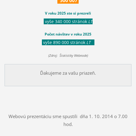
500
007
V roku 2025 ste si prezreli
vyše 340 000 stránok
LT
Počet návštev v roku 2025
vyše 890 000 stránok
LT
(Zdroj: Štatistiky Webnode)
Ďakujeme za vašu priazeň.
Webovú prezentáciu sme spustili dňa 1. 10. 2014 o 7.00
hod.