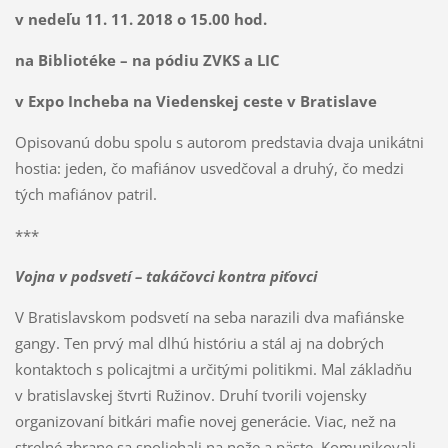
v nedeľu 11. 11. 2018 o 15.00 hod.
na Bibliotéke – na pódiu ZVKS a LIC
v Expo Incheba na Viedenskej ceste v Bratislave
Opisovanú dobu spolu s autorom predstavia dvaja unikátni
hostia: jeden, čo mafiánov usvedčoval a druhý, čo medzi
tých mafiánov patril.
***
Vojna v podsvetí – takáčovci kontra piťovci
V Bratislavskom podsvetí na seba narazili dva mafiánske
gangy. Ten prvý mal dlhú históriu a stál aj na dobrých
kontaktoch s policajtmi a určitými politikmi. Mal základňu
v bratislavskej štvrti Ružinov. Druhí tvorili vojensky
organizovaní bitkári mafie novej generácie. Viac, než na
strelné zbrane sa spoliehali na nože a päste. Komunikovali