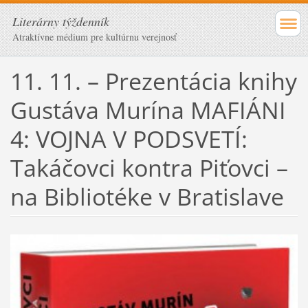
Literárny týždenník
Atraktívne médium pre kultúrnu verejnosť
11. 11. – Prezentácia knihy
Gustáva Murína MAFIÁNI
4: VOJNA V PODSVETÍ:
Takáčovci kontra Piťovci –
na Bibliotéke v Bratislave