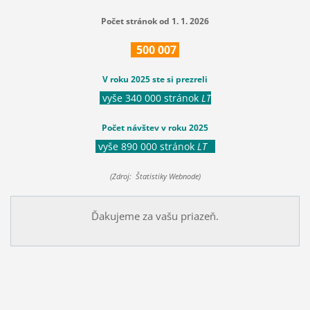
Počet stránok od 1. 1. 2026
500
007
V roku 2025 ste si prezreli
vyše 340 000 stránok
LT
Počet návštev v roku 2025
vyše 890 000 stránok
LT
(Zdroj: Štatistiky Webnode)
Ďakujeme za vašu priazeň.