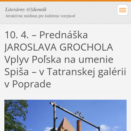
Literárny týždenník
Atraktívne médium pre kultúrnu verejnosť
10. 4. – Prednáška
JAROSLAVA GROCHOLA
Vplyv Poľska na umenie
Spiša – v Tatranskej galérii
v Poprade