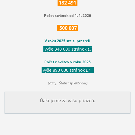
182
491
Počet stránok od 1. 1. 2026
500
007
V roku 2025 ste si prezreli
vyše 340 000 stránok
LT
Počet návštev v roku 2025
vyše 890 000 stránok
LT
(Zdroj: Štatistiky Webnode)
Ďakujeme za vašu priazeň.