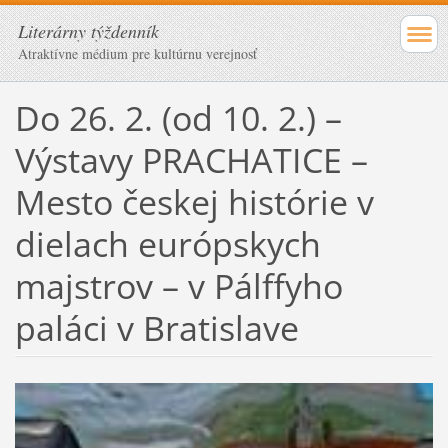
Literárny týždenník
Atraktívne médium pre kultúrnu verejnosť
Do 26. 2. (od 10. 2.) –
Výstavy PRACHATICE –
Mesto českej histórie v
dielach európskych
majstrov – v Pálffyho
paláci v Bratislave