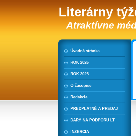
Literárny tý
Atraktívne méd
Úvodná stránka
ROK 2026
ROK 2025
O časopise
Redakcia
PREDPLATNÉ A PREDAJ
DARY NA PODPORU LT
INZERCIA