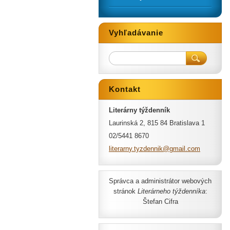
Vyhľadávanie
Kontakt
Literárny týždenník
Laurinská 2, 815 84 Bratislava 1
02/5441 8670
literarn
y.tyzden
nik@gmai
l.com
Správca a administrátor webových
stránok
Literárneho týždenníka
:
Štefan Cifra