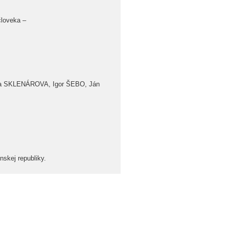
človeka –
a SKLENÁROVA, Igor ŠEBO, Ján
nskej republiky.