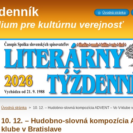
ždenník
Úvodná stránka
ium pre kultúrnu verejnosť
Úvodná stránka
>
10. 12. – Hudobno-slovná kompozícia ADVENT – Vo V-klube v 
10. 12. – Hudobno-slovná kompozícia
klube v Bratislave