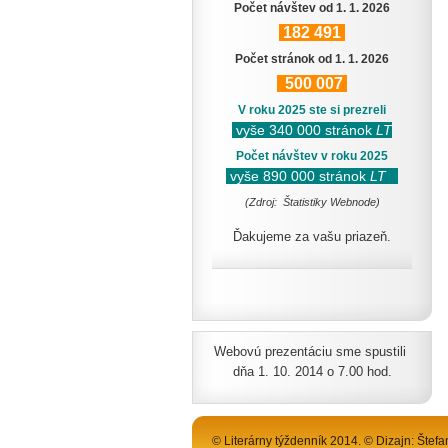
Počet návštev od 1. 1. 2026
182
491
Počet stránok od 1. 1. 2026
500
007
V roku 2025 ste si prezreli
vyše 340 000 stránok
LT
Počet návštev v roku 2025
vyše 890 000 stránok
LT
(Zdroj: Štatistiky Webnode)
Ďakujeme za vašu priazeň.
Webovú prezentáciu sme spustili
dňa 1. 10. 2014 o 7.00 hod.
© Literárny týždenník 2014. © Dizajn: Štefa