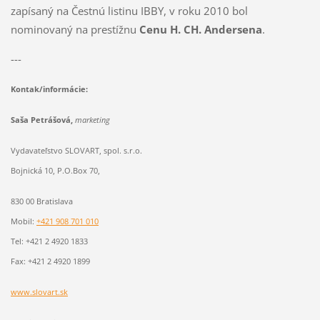
zapísaný na Čestnú listinu IBBY, v roku 2010 bol
nominovaný na prestížnu
Cenu H. CH. Andersena
.
---
Kontak/informácie:
Saša Petrášová,
marketing
Vydavateľstvo SLOVART, spol. s.r.o.
Bojnická 10, P.O.Box 70,
830 00 Bratislava
Mobil:
+421 908 701 010
Tel: +421 2 4920 1833
Fax: +421 2 4920 1899
www.slovart.sk