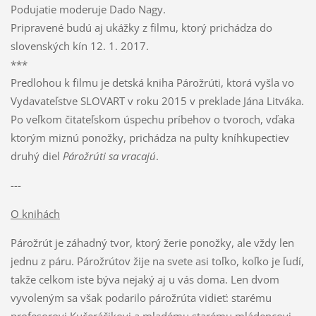
Podujatie moderuje Dado Nagy.
Pripravené budú aj ukážky z filmu, ktorý prichádza do
slovenských kín 12. 1. 2017.
***
Predlohou k filmu je detská kniha Párožrúti, ktorá vyšla vo
Vydavateľstve SLOVART v roku 2015 v preklade Jána Litváka.
Po veľkom čitateľskom úspechu príbehov o tvoroch, vďaka
ktorým miznú ponožky, prichádza na pulty kníhkupectiev
druhý diel
Párožrúti sa vracajú
.
---
O knihách
Párožrút je záhadný tvor, ktorý žerie ponožky, ale vždy len
jednu z páru. Párožrútov žije na svete asi toľko, koľko je ľudí,
takže celkom iste býva nejaký aj u vás doma. Len dvom
vyvoleným sa však podarilo párožrúta vidieť: starému
profesorovi Kučeráčikovi a mladému starému mládencovi