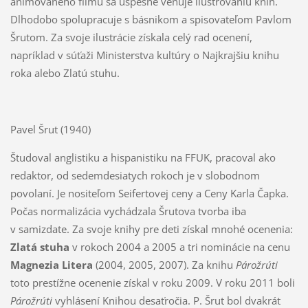
animovaného filmu sa úspešne venuje ilustrovaniu kníh.
Dlhodobo spolupracuje s básnikom a spisovateľom Pavlom
Šrutom. Za svoje ilustrácie získala celý rad ocenení,
napríklad v súťaži Ministerstva kultúry o Najkrajšiu knihu
roka alebo Zlatú stuhu.
Pavel Šrut (1940)
Študoval anglistiku a hispanistiku na FFUK, pracoval ako
redaktor, od sedemdesiatych rokoch je v slobodnom
povolaní. Je nositeľom Seifertovej ceny a Ceny Karla Čapka.
Počas normalizácia vychádzala Šrutova tvorba iba
v samizdate. Za svoje knihy pre deti získal mnohé ocenenia:
Zlatá stuha
v rokoch 2004 a 2005 a tri nominácie na cenu
Magnezia Litera
(2004, 2005, 2007). Za knihu
Párožrúti
toto prestížne ocenenie získal v roku 2009. V roku 2011 boli
Párožrúti
vyhlásení Knihou desaťročia. P. Šrut bol dvakrát