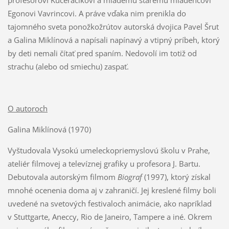
Egonovi Vavrincovi. A práve vďaka nim prenikla do
tajomného sveta ponožkožrútov autorská dvojica Pavel Šrut
a Galina Miklínová a napísali napínavý a vtipný príbeh, ktorý
by deti nemali čítať pred spaním. Nedovolí im totiž od
strachu (alebo od smiechu) zaspať.
O autoroch
Galina Miklínová (1970)
Vyštudovala Vysokú umeleckopriemyslovú školu v Prahe,
ateliér filmovej a televíznej grafiky u profesora J. Bartu.
Debutovala autorským filmom
Biograf
(1997), ktorý získal
mnohé ocenenia doma aj v zahraničí. Jej kreslené filmy boli
uvedené na svetových festivaloch animácie, ako napríklad
v Stuttgarte, Aneccy, Rio de Janeiro, Tampere a iné. Okrem