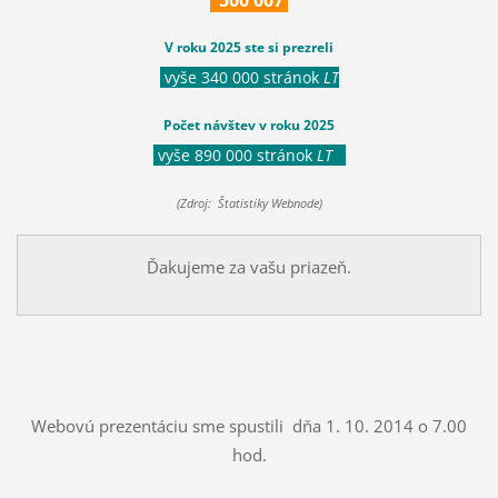
500
007
V roku 2025 ste si prezreli
vyše 340 000 stránok
LT
Počet návštev v roku 2025
vyše 890 000 stránok
LT
(Zdroj: Štatistiky Webnode)
Ďakujeme za vašu priazeň.
Webovú prezentáciu sme spustili dňa 1. 10. 2014 o 7.00
hod.