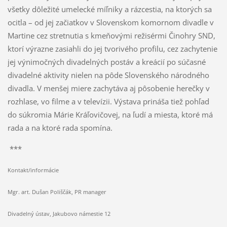
všetky dôležité umelecké míľniky a rázcestia, na ktorých sa
ocitla – od jej začiatkov v Slovenskom komornom divadle v
Martine cez stretnutia s kmeňovými režisérmi Činohry SND,
ktorí výrazne zasiahli do jej tvorivého profilu, cez zachytenie
jej výnimočných divadelných postáv a kreácií po súčasné
divadelné aktivity nielen na pôde Slovenského národného
divadla. V menšej miere zachytáva aj pôsobenie herečky v
rozhlase, vo filme a v televízii. Výstava prináša tiež pohľad
do súkromia Márie Kráľovičovej, na ľudí a miesta, ktoré má
rada a na ktoré rada spomína.
***
Kontakt/informácie
Mgr. art. Dušan Poliščák, PR manager
Divadelný ústav, Jakubovo námestie 12