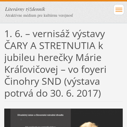
Literárny týždenník
Atraktívne médium pre kultúrnu verejnosť
1. 6. – vernisáž výstavy
ČARY A STRETNUTIA k
jubileu herečky Márie
Kráľovičovej – vo foyeri
Činohry SND (výstava
potrvá do 30. 6. 2017)