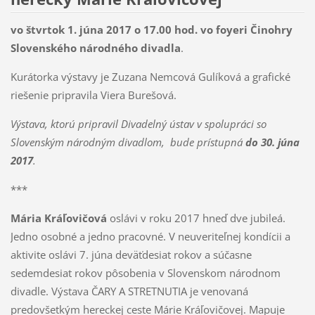
vo štvrtok 1. júna 2017 o 17.00 hod. vo foyeri Činohry
Slovenského národného divadla
.
Kurátorka výstavy je Zuzana Nemcová Gulíková a grafické
riešenie pripravila Viera Burešová.
Výstava, ktorú pripravil Divadelný ústav v spolupráci so
Slovenským národným divadlom, bude prístupná
do 30. júna
2017
.
***
Mária Kráľovičová
oslávi v roku 2017 hneď dve jubileá.
Jedno osobné a jedno pracovné. V neuveriteľnej kondícii a
aktivite oslávi 7. júna deväťdesiat rokov a súčasne
sedemdesiat rokov pôsobenia v Slovenskom národnom
divadle. Výstava ČARY A STRETNUTIA je venovaná
predovšetkým hereckej ceste Márie Kráľovičovej. Mapuje