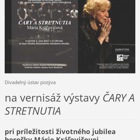
Divadelný ústav pozýva
na vernisáž výstavy
ČARY A
STRETNUTIA
pri príležitosti životného jubilea
herečky Márie Kráľovičovej