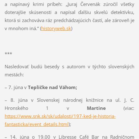
a napínavý krimi príbeh: „Juraj Červenák zúročil všetky
doterajšie skúsenosti a napísal ďalšiu skvelú detektívku,
ktorá si zachováva ráz predchádzajúcich častí, ale zároveň je
v mnohom iná.“ (
historyweb.sk
)
***
Nasledovať budú besedy s autorom v týchto slovenských
mestách:
– 7. júna v
Tepličke nad Váhom;
– 8. júna v Slovenskej národnej knižnice na ul. J. C.
Hronského 1 v
Martine
(viac:
https://www.snk.sk/sk/udalosti/197-ked-je-historia-
fantasticka/event_details.html
);
– 14. júna o 19.00 v Libresse Café Bar na Radničnom