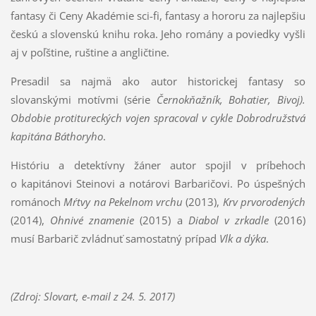
fantasy či Ceny Akadémie sci-fi, fantasy a hororu za najlepšiu
českú a slovenskú knihu roka. Jeho romány a poviedky vyšli
aj v poľštine, ruštine a angličtine.
Presadil sa najmä ako autor historickej fantasy so
slovanskými motívmi (série
Černokňažník, Bohatier, Bivoj
).
Obdobie protitureckých vojen spracoval v cykle
Dobrodružstvá
kapitána Báthoryho
.
Históriu a detektívny žáner autor spojil v príbehoch
o kapitánovi Steinovi a notárovi Barbaričovi. Po úspešných
románoch
Mŕtvy na Pekelnom vrchu
(2013),
Krv prvorodených
(2014),
Ohnivé znamenie
(2015) a
Diabol v zrkadle
(2016)
musí Barbarič zvládnuť samostatný prípad
Vlk a dýka
.
(Zdroj: Slovart, e-mail z 24. 5. 2017)