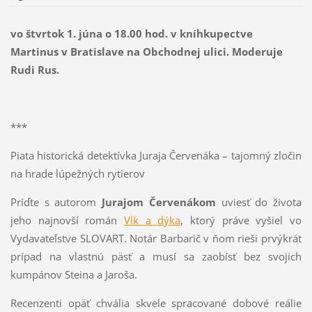
vo štvrtok 1. júna o 18.00 hod. v kníhkupectve
Martinus v Bratislave na Obchodnej ulici. Moderuje
Rudi Rus.
***
Piata historická detektívka Juraja Červenáka – tajomný zločin
na hrade lúpežných rytierov
Príďte s autorom
Jurajom Červenákom
uviesť do života
jeho najnovší román
Vlk a dýka
, ktorý práve vyšiel vo
Vydavateľstve SLOVART. Notár Barbarič v ňom rieši prvýkrát
prípad na vlastnú päsť a musí sa zaobísť bez svojich
kumpánov Steina a Jaroša.
Recenzenti opäť chvália skvele spracované dobové reálie