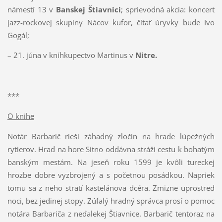
námestí 13 v
Banskej Štiavnici
; sprievodná akcia: koncert
jazz-rockovej skupiny Nácov kufor, čítať úryvky bude Ivo
Gogál;
– 21. júna v kníhkupectvo Martinus v
Nitre.
***
O knihe
Notár Barbarič rieši záhadný zločin na hrade lúpežných
rytierov. Hrad na hore Sitno oddávna stráži cestu k bohatým
banským mestám. Na jeseň roku 1599 je kvôli tureckej
hrozbe dobre vyzbrojený a s početnou posádkou. Napriek
tomu sa z neho stratí kastelánova dcéra. Zmizne uprostred
noci, bez jedinej stopy. Zúfalý hradný správca prosí o pomoc
notára Barbariča z neďalekej Štiavnice. Barbarič tentoraz na