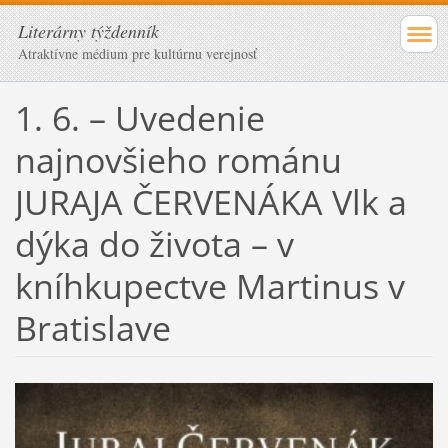
Literárny týždenník
Atraktívne médium pre kultúrnu verejnosť
1. 6. – Uvedenie
najnovšieho románu
JURAJA ČERVENÁKA Vlk a
dýka do života – v
kníhkupectve Martinus v
Bratislave