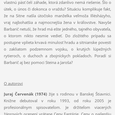
vlastnú päsť čelí záhade, ktorá zdanlivo nemá riešenie. Šlo o
útek, o únos či dokonca o vraždu? Situáciu komplikuje fakt,
že na Sitne našla útočisko manželka veľmoža Illésházyho,
vraj najbohatšia a najmocnejšia žena v kráľovstve. Navyše
Barbarič netuší, že hrad má ešte jedného, tajného obyvateľa,
o ktorom nikto nesmie vedieť. Do zložitého prípadu sa
postupne vplieta krvavá minulosť hradu a sitnianske povesti
o zakliatom podzemnom vojsku, o krutých lúpežných
rytieroch, o duchoch a zbojníckych pokladoch. Poradí si
Barbarič aj bez pomoci Steina a Jaroša?
O autorovi
Juraj Červenák (1974)
žije s rodinou v Banskej Štiavnici.
Knižne debutoval v roku 1993, od roku 2005 je
profesionálnym spisovateľom. Je držiteľom viacerých
žánrových ocenení vrátane Ceny Fantázie, Ceny o najlepšiu