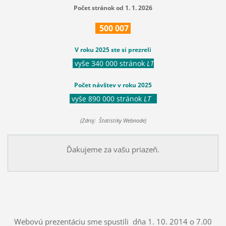
Počet stránok od 1. 1. 2026
500
007
V roku 2025 ste si prezreli
vyše 340 000 stránok
LT
Počet návštev v roku 2025
vyše 890 000 stránok
LT
(Zdroj: Štatistiky Webnode)
Ďakujeme za vašu priazeň.
Webovú prezentáciu sme spustili dňa 1. 10. 2014 o 7.00