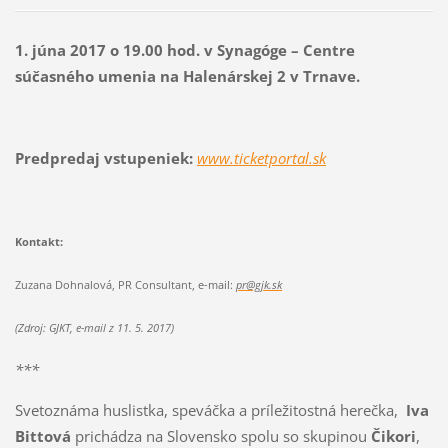
1. júna 2017 o 19.00 hod. v Synagóge – Centre
súčasného umenia na Halenárskej 2 v Trnave.
Predpredaj vstupeniek:
www.ticketportal.sk
Kontakt:
Zuzana Dohnalová
,
PR Consultant
, e-mail:
pr@gjk.sk
(Zdroj: GJKT, e-mail z 11. 5. 2017)
***
Svetoznáma huslistka, speváčka a príležitostná herečka,
Iva
Bittová
prichádza na Slovensko spolu so skupinou
Čikori
,