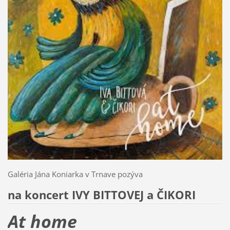
Galéria Jána Koniarka v Trnave pozýva
na koncert IVY BITTOVEJ a ČIKORI
At home