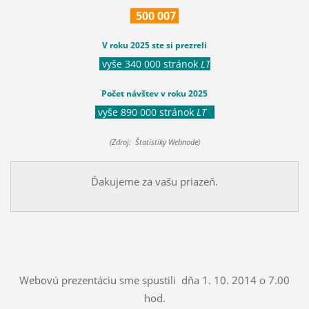
500
007
V roku 2025 ste si prezreli
vyše 340 000 stránok
LT
Počet návštev v roku 2025
vyše 890 000 stránok
LT
(Zdroj: Štatistiky Webnode)
Ďakujeme za vašu priazeň.
Webovú prezentáciu sme spustili dňa 1. 10. 2014 o 7.00
hod.