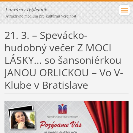
Literárny týždenník
Atraktívne médium pre kultúrnu verejnosť
21. 3. – Spevácko-
hudobný večer Z MOCI
LÁSKY... so šansoniérkou
JANOU ORLICKOU – Vo V-
Klube v Bratislave