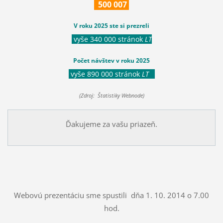
500
007
V roku 2025 ste si prezreli
vyše 340 000 stránok
LT
Počet návštev v roku 2025
vyše 890 000 stránok
LT
(Zdroj: Štatistiky Webnode)
Ďakujeme za vašu priazeň.
Webovú prezentáciu sme spustili dňa 1. 10. 2014 o 7.00
hod.