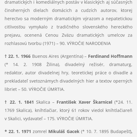
dramatických i komediálnych postáv v klasických aj súčasných
činoherných dielach domácich a cudzích autorov, ktorej
herectvo sa moderným dramatickým výrazom a nepatetickou
citlivosťou vymykalo z tradičného slovenského hereckého
prejavu, ocenená Cenou Zväzu dramatických umelcov za
rozhlasovú tvorbu (1971) – 90. VÝROČIE NARODENIA
† 22. 1. 1966
Buenos Aires (Argentína) –
Ferdinand Hoffmann
(* 14. 2. 1908 Žilina), divadelný režisér, dramaturg,
redaktor, autor divadelnej hry, teoretickej práce o divadle a
prekladateľ svetoznámych divadelných hier a textov operných
libriet – 50. VÝROČIE ÚMRTIA.
† 22. 1. 1841
Skalica –
František Xaver Škarnicel
(*24. 11.
1769 Skalica), kníhtlačiar, ktorý 61 rokov viedol kníhtlačiareň
v Skalici, vydavateľ – 175. VÝROČIE ÚMRTIA.
*
22. 1. 1971
zomrel
Mikuláš Gacek
(* 10. 7. 1895 Budapešť)
,