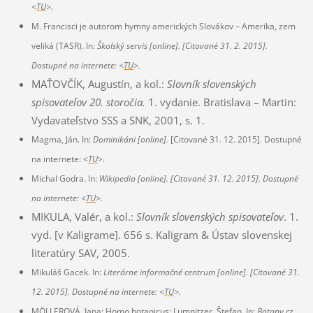
<
TU
>.
M. Francisci je autorom hymny amerických Slovákov – Amerika, zem
veliká (TASR). In:
Školský servis
[online]
. [Citované 31. 2. 2015].
Dostupné na internete: <
TU
>.
MAŤOVČÍK, Augustín, a kol.:
Slovník slovenských
spisovateľov 20. storočia.
1. vydanie. Bratislava – Martin:
Vydavateľstvo SSS a SNK, 2001, s. 1.
Magma, Ján. In:
Dominikáni
[online]
.
[Citované 31. 12. 2015]. Dostupné
na internete: <
TU
>.
Michal Godra. In:
Wikipedia
[online]
. [Citované 31. 12. 2015]. Dostupné
na internete: <
TU
>.
MIKULA, Valér, a kol.:
Slovník slovenských spisovateľov
. 1.
vyd. [v Kaligrame]. 656 s. Kaligram & Ústav slovenskej
literatúry SAV, 2005.
Mikuláš Gacek. In:
Literárne informačné centrum
[online]
. [Citované 31.
12. 2015]. Dostupné na internete: <
TU
>.
MÖLLEROVÁ, Jana: Homo botanicus: Lumnitzer, Štefan. In:
Botany.cz