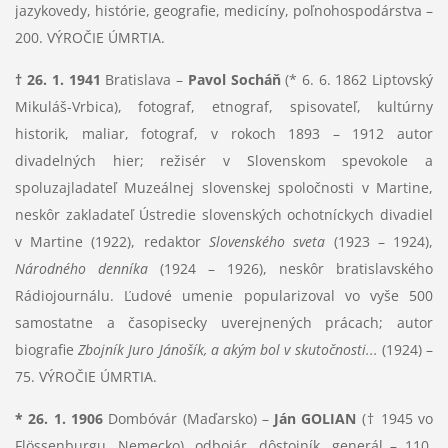
jazykovedy, histórie, geografie, medicíny, poľnohospodárstva –
200. VÝROČIE ÚMRTIA.
† 26. 1. 1941
Bratislava –
Pavol Socháň
(* 6. 6. 1862 Liptovský
Mikuláš-Vrbica), fotograf, etnograf, spisovateľ, kultúrny
historik, maliar, fotograf, v rokoch 1893 – 1912 autor
divadelných hier; režisér v Slovenskom spevokole a
spoluzajladateľ Muzeálnej slovenskej spoločnosti v Martine,
neskôr zakladateľ Ústredie slovenských ochotníckych divadiel
v Martine (1922), redaktor
Slovenského sveta
(1923 – 1924),
Národného denníka
(1924 – 1926), neskôr bratislavského
Rádiojournálu. Ľudové umenie popularizoval vo vyše 500
samostatne a časopisecky uverejnených prácach; autor
biografie
Zbojník Juro Jánošík, a akým bol v skutočnosti...
(1924) –
75. VÝROČIE ÚMRTIA.
* 26. 1. 1906
Dombóvár (Maďarsko) –
Ján GOLIAN
(† 1945 vo
Flössenburgu, Nemecko), odbojár, dôstojník, generál – 110.