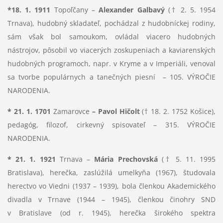
*18. 1. 1911
Topoľčany –
Alexander Galbavý
(† 2. 5. 1954
Trnava), hudobný skladateľ, pochádzal z hudobníckej rodiny,
sám však bol samoukom, ovládal viacero hudobných
nástrojov, pôsobil vo viacerých zoskupeniach a kaviarenských
hudobných programoch, napr. v Kryme a v Imperiáli, venoval
sa tvorbe populárnych a tanečných piesní – 105. VÝROČIE
NARODENIA.
* 21. 1. 1701
Zamarovce
– Pavol Hičolt
(† 18. 2. 1752 Košice),
pedagóg, filozof, cirkevný spisovateľ – 315. VÝROČIE
NARODENIA.
* 21. 1. 1921
Trnava –
Mária Prechovská
(† 5. 11. 1995
Bratislava), herečka, zaslúžilá umelkyňa (1967), študovala
herectvo vo Viedni (1937 – 1939), bola členkou Akademického
divadla v Trnave (1944 – 1945), členkou činohry SND
v Bratislave (od r. 1945), herečka širokého spektra