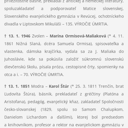
príležitostné básne, prekladal z antickej a nemeckej literatúry,
spoluzakladateľ a podporovateľ Matice slovenskej,
Slovenského evanjelického gymnázia v Revúcej, ochotníckeho
divadla v Liptovskom Mikuláši – 135. VÝROČIE ÚMRTIA.
† 13. 1. 1946
Zvolen –
Marína Ormisová-Maliaková
(* 4. 11.
1861 Nižná Slaná, dcéra Samuela Ormisa), spisovateľka a
vlastenka, dámska krajčírka, vydala sa za J. Maliaka do
Juhoslávie, kde sa pokúsila založiť súkromnú slovenskú
dievčenskú školu, písala prózu, cestopisné črty, spomienky na
otca a i. – 70. VÝROČIE ÚMRTIA.
† 13. 1. 1851
Modra –
Karol Štúr
(* 25. 3. 1811 Trenčín, brat
Ľudovíta Štúra), básnik, prekladateľ z gréčtiny (Platóna a
Aristofana), pedagóg, evanjelický kňaz, zakladateľ Spoločnosti
česko-slovanskej (1829, spolu so Samom Chalupkom,
Danielom Lichardom a ďalšími), ktorej bol predsedom
a knihovníkom, profesor a rektor na evanjelickom gymnáziu v