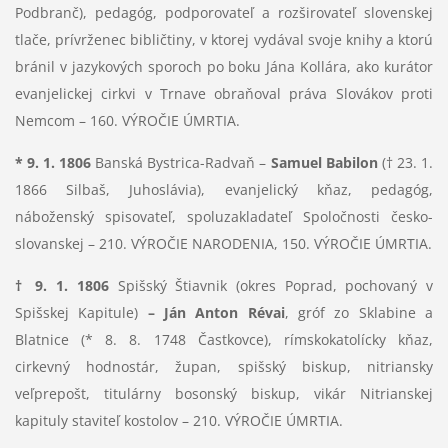
Podbranč), pedagóg, podporovateľ a rozširovateľ slovenskej
tlače, prívrženec bibličtiny, v ktorej vydával svoje knihy a ktorú
bránil v jazykových sporoch po boku Jána Kollára, ako kurátor
evanjelickej cirkvi v Trnave obraňoval práva Slovákov proti
Nemcom – 160. VÝROČIE ÚMRTIA.
* 9. 1. 1806
Banská Bystrica-Radvaň –
Samuel Babilon
(† 23. 1.
1866 Silbaš, Juhoslávia), evanjelický kňaz, pedagóg,
náboženský spisovateľ, spoluzakladateľ Spoločnosti česko-
slovanskej – 210. VÝROČIE NARODENIA, 150. VÝROČIE ÚMRTIA.
† 9. 1. 1806
Spišský Štiavnik (okres Poprad, pochovaný v
Spišskej Kapitule)
– Ján Anton Révai
, gróf zo Sklabine a
Blatnice (* 8. 8. 1748 Častkovce), rímskokatolícky kňaz,
cirkevný hodnostár, župan, spišský biskup, nitriansky
veľprepošt, titulárny bosonský biskup, vikár Nitrianskej
kapituly staviteľ kostolov – 210. VÝROČIE ÚMRTIA.