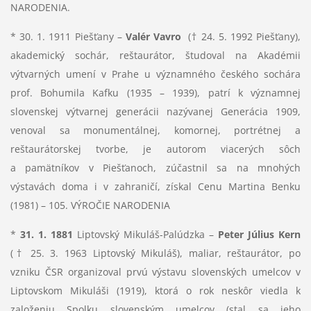
NARODENIA.
* 30. 1. 1911 Piešťany –
Valér Vavro
(† 24. 5. 1992 Piešťany),
akademický sochár, reštaurátor, študoval na Akadémii
výtvarných umení v Prahe u významného českého sochára
prof. Bohumila Kafku (1935 – 1939), patrí k významnej
slovenskej výtvarnej generácii nazývanej Generácia 1909,
venoval sa monumentálnej, komornej, portrétnej a
reštaurátorskej tvorbe, je autorom viacerých sôch
a pamätníkov v Piešťanoch, zúčastnil sa na mnohých
výstavách doma i v zahraničí, získal Cenu Martina Benku
(1981) – 105. VÝROČIE NARODENIA
*
31. 1. 1881
Liptovský Mikuláš-Palúdzka –
Peter Július Kern
(† 25. 3. 1963 Liptovský Mikuláš), maliar, reštaurátor, po
vzniku ČSR organizoval prvú výstavu slovenských umelcov v
Liptovskom Mikuláši (1919), ktorá o rok neskôr viedla k
založeniu Spolku slovenským umelcov (stal sa jeho