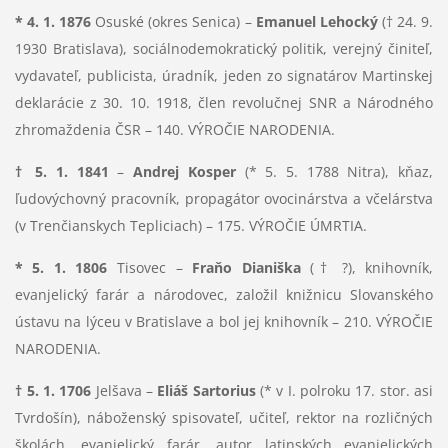
* 4. 1. 1876
Osuské (okres Senica) –
Emanuel Lehocký
(† 24. 9.
1930 Bratislava), sociálnodemokratický politik, verejný činiteľ,
vydavateľ, publicista, úradník, jeden zo signatárov Martinskej
deklarácie z 30. 10. 1918, člen revolučnej SNR a Národného
zhromaždenia ČSR – 140. VÝROČIE NARODENIA.
† 5. 1. 1841
–
Andrej Kosper
(* 5. 5. 1788 Nitra), kňaz,
ľudovýchovný pracovník, propagátor ovocinárstva a včelárstva
(v Trenčianskych Tepliciach) – 175. VÝROČIE ÚMRTIA.
* 5. 1. 1806
Tisovec –
Fraňo Dianiška
(† ?), knihovník,
evanjelický farár a národovec, založil knižnicu Slovanského
ústavu na lýceu v Bratislave a bol jej knihovník – 210. VÝROČIE
NARODENIA.
† 5. 1. 1706
Jelšava –
Eliáš Sartorius
(* v I. polroku 17. stor. asi
Tvrdošín), náboženský spisovateľ, učiteľ, rektor na rozličných
školách, evanjelický farár, autor latinských evanjelických