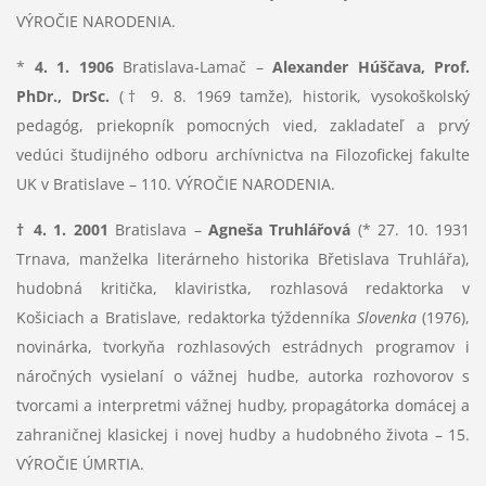
VÝROČIE NARODENIA.
*
4. 1. 1906
Bratislava-Lamač –
Alexander Húščava, Prof.
PhDr., DrSc.
(† 9. 8. 1969 tamže), historik, vysokoškolský
pedagóg, priekopník pomocných vied, zakladateľ a prvý
vedúci študijného odboru archívnictva na Filozofickej fakulte
UK v Bratislave – 110. VÝROČIE NARODENIA.
† 4. 1. 2001
Bratislava –
Agneša Truhlářová
(* 27. 10. 1931
Trnava, manželka literárneho historika Břetislava Truhlářa),
hudobná kritička, klaviristka, rozhlasová redaktorka v
Košiciach a Bratislave, redaktorka týždenníka
Slovenka
(1976),
novinárka, tvorkyňa rozhlasových estrádnych programov i
náročných vysielaní o vážnej hudbe, autorka rozhovorov s
tvorcami a interpretmi vážnej hudby
,
propagátorka domácej a
zahraničnej klasickej i novej hudby a hudobného života – 15.
VÝROČIE ÚMRTIA.