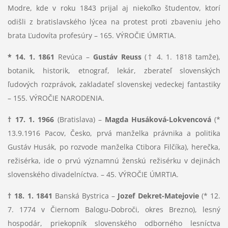
Modre, kde v roku 1843 prijal aj niekoľko študentov, ktorí
odišli z bratislavského lýcea na protest proti zbaveniu jeho
brata Ľudovíta profesúry – 165. VÝROČIE ÚMRTIA.
* 14. 1. 1861
Revúca –
Gustáv Reuss
(† 4. 1. 1818 tamže),
botanik, historik, etnograf, lekár, zberateľ slovenských
ľudových rozprávok, zakladateľ slovenskej vedeckej fantastiky
– 155. VÝROČIE NARODENIA.
† 17. 1. 1966
(Bratislava) –
Magda Husáková-Lokvencová
(*
13.9.1916 Pacov, Česko, prvá manželka právnika a politika
Gustáv Husák, po rozvode manželka Ctibora Filčíka), herečka,
režisérka, ide o prvú významnú ženskú režisérku v dejinách
slovenského divadelníctva. – 45. VÝROČIE ÚMRTIA.
† 18. 1. 1841
Banská Bystrica –
Jozef Dekret-Matejovie
(* 12.
7. 1774 v Čiernom Balogu-Dobroči, okres Brezno), lesný
hospodár, priekopník slovenského odborného lesníctva