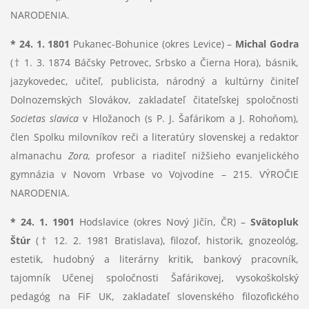
NARODENIA.
* 24. 1. 1801
Pukanec-Bohunice (okres Levice) –
Michal Godra
(† 1. 3. 1874 Báčsky Petrovec, Srbsko a Čierna Hora), básnik,
jazykovedec, učiteľ, publicista, národný a kultúrny činiteľ
Dolnozemských Slovákov, zakladateľ čitateľskej spoločnosti
Societas slavica
v Hložanoch (s P. J. Šafárikom a J. Rohoňom),
člen Spolku milovníkov reči a literatúry slovenskej a redaktor
almanachu
Zora,
profesor a riaditeľ nižšieho evanjelického
gymnázia v Novom Vrbase vo Vojvodine – 215. VÝROČIE
NARODENIA.
* 24. 1. 1901
Hodslavice (okres Nový Jičín, ČR) –
Svätopluk
Štúr
(† 12. 2. 1981 Bratislava), filozof, historik, gnozeológ,
estetik, hudobný a literárny kritik, bankový pracovník,
tajomník Učenej spoločnosti Šafárikovej, vysokoškolský
pedagóg na FiF UK, zakladateľ slovenského filozofického