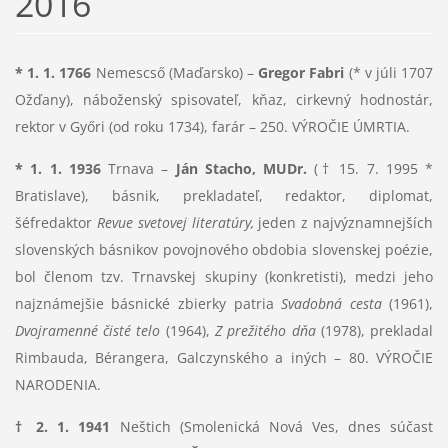
2016
* 1. 1. 1766
Nemescső (Maďarsko) –
Gregor Fabri
(* v júli 1707
Ožďany), náboženský spisovateľ, kňaz, cirkevný hodnostár,
rektor v Győri (od roku 1734), farár – 250. VÝROČIE ÚMRTIA.
*
1. 1. 1936
Trnava –
Ján Stacho, MUDr.
(† 15. 7. 1995 *
Bratislave), básnik, prekladateľ, redaktor, diplomat,
šéfredaktor
Revue svetovej literatúry,
jeden z najvýznamnejších
slovenských básnikov povojnového obdobia slovenskej poézie,
bol členom tzv. Trnavskej skupiny (konkretisti), medzi jeho
najznámejšie básnické zbierky patria
Svadobná cesta
(1961),
Dvojramenné čisté telo
(1964),
Z prežitého dňa
(1978), prekladal
Rimbauda, Bérangera, Galczynského a iných – 80. VÝROČIE
NARODENIA.
† 2. 1. 1941
Neštich (Smolenická Nová Ves, dnes súčasť