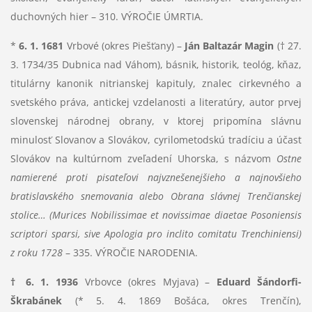
duchovných hier – 310. VÝROČIE ÚMRTIA.
*
6. 1. 1681
Vrbové (okres Piešťany) –
Ján Baltazár Magin
(† 27.
3. 1734/35 Dubnica nad Váhom), básnik, historik, teológ, kňaz,
titulárny kanonik nitrianskej kapituly, znalec cirkevného a
svetského práva, antickej vzdelanosti a literatúry, autor prvej
slovenskej národnej obrany, v ktorej pripomína slávnu
minulosť Slovanov a Slovákov, cyrilometodskú tradíciu a účasť
Slovákov na kultúrnom zveľadení Uhorska, s názvom
Ostne
namierené proti pisateľovi najvznešenejšieho a najnovšieho
bratislavského snemovania alebo Obrana slávnej Trenčianskej
stolice… (Murices Nobilissimae et novissimae diaetae Posoniensis
scriptori sparsi, sive Apologia pro inclito comitatu Trenchiniensi)
z roku 1728
– 335. VÝROČIE NARODENIA.
† 6. 1. 1936
Vrbovce (okres Myjava) –
Eduard Šándorfi-
Škrabánek
(* 5. 4. 1869 Bošáca, okres Trenčín),