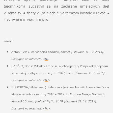
tajomníkom), zúčastnil sa na záchrane umeleckých diel
v Dóme sv. Alžbety v Košiciach či vo farskom kostole v Levoči –
135. VÝROČIE NARODENIA.
Zdroje:
Anton Bielek. In:
Záhorská knižnica
[online]
. [Citované 31. 12. 2015].
Dostupné na internete: <
TU
.
BANÁRY, Boris: Miloslav Francisci a jeho operety Príspevok k dejinám
slovenskej hudby v zahraničí]. In:
SVU
[online
. [Citované 31. 2. 2015].
Dostupné na internete: <
TU
>.
BODOROVÁ, Silvia (zost.): Kalendár výročí osobností okresov Revúca a
Rimavská Sobota na roky 2010 – 2012. In:
Knižnica Mateja Hrebendu
Rimavská Sobota
[online]
. Vyšlo: 2010. [Citované 31. 12. 2015].
Dostupné na internete: <
TU
>.