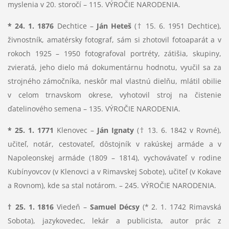
myslenia v 20. storočí – 115. VÝROČIE NARODENIA.
* 24. 1. 1876
Dechtice –
Ján Heteš
(† 15. 6. 1951 Dechtice),
živnostník, amatérsky fotograf, sám si zhotovil fotoaparát a v
rokoch 1925 – 1950 fotografoval portréty, zátišia, skupiny,
zvieratá, jeho dielo má dokumentárnu hodnotu, vyučil sa za
strojného zámočníka, neskôr mal vlastnú dielňu, mlátil obilie
v celom trnavskom okrese, vyhotovil stroj na čistenie
ďatelinového semena – 135. VÝROČIE NARODENIA.
* 25. 1. 1771
Klenovec –
Ján Ignaty
(† 13. 6. 1842 v Rovné),
učiteľ, notár, cestovateľ, dôstojník v rakúskej armáde a v
Napoleonskej armáde (1809 – 1814), vychovávateľ v rodine
Kubínyovcov (v Klenovci a v Rimavskej Sobote), učiteľ (v Kokave
a Rovnom), kde sa stal notárom. – 245. VÝROČIE NARODENIA.
† 25. 1. 1816
Viedeň –
Samuel Décsy
(* 2. 1. 1742 Rimavská
Sobota), jazykovedec, lekár a publicista, autor prác z