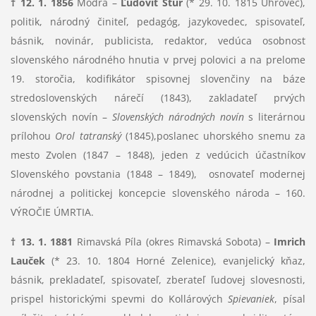
† 12. 1. 1856
Modra –
Ľudovít Štúr
(* 29. 10. 1815 Uhrovec),
politik, národný činiteľ, pedagóg, jazykovedec, spisovateľ,
básnik, novinár, publicista, redaktor, vedúca osobnosť
slovenského národného hnutia v prvej polovici a na prelome
19. storočia, kodifikátor spisovnej slovenčiny na báze
stredoslovenských nárečí (1843), zakladateľ prvých
slovenských novín –
Slovenských národných novín
s literárnou
prílohou
Orol tatranský
(1845),poslanec uhorského snemu za
mesto Zvolen (1847 – 1848),
jeden z vedúcich účastníkov
Slovenského povstania (1848 – 1849),
osnovateľ modernej
národnej a politickej koncepcie slovenského národa – 160.
VÝROČIE ÚMRTIA.
† 13. 1. 1881
Rimavská Píla (okres Rimavská Sobota) –
Imrich
Lauček
(* 23. 10. 1804 Horné Zelenice), evanjelický kňaz,
básnik, prekladateľ, spisovateľ, zberateľ ľudovej slovesnosti,
prispel historickými spevmi do Kollárových
Spievaniek
, písal