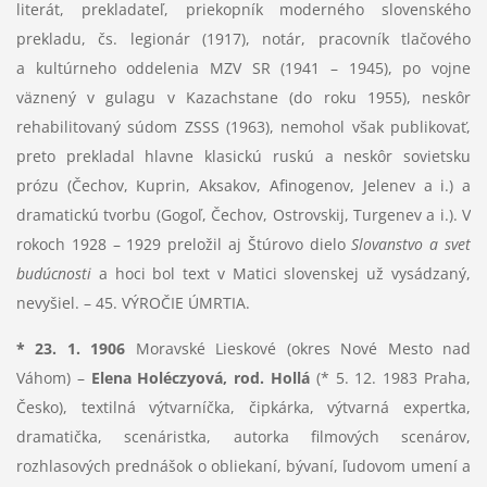
literát, prekladateľ, priekopník moderného slovenského
prekladu, čs. legionár (1917), notár, pracovník tlačového
a kultúrneho oddelenia MZV SR (1941 – 1945), po vojne
väznený v gulagu v Kazachstane (do roku 1955), neskôr
rehabilitovaný súdom ZSSS (1963), nemohol však publikovať,
preto prekladal hlavne klasickú ruskú a neskôr sovietsku
prózu (Čechov, Kuprin, Aksakov, Afinogenov, Jelenev a i.) a
dramatickú tvorbu (Gogoľ, Čechov, Ostrovskij, Turgenev a i.). V
rokoch 1928 – 1929 preložil aj Štúrovo dielo
Slovanstvo a svet
budúcnosti
a hoci bol text v Matici slovenskej už vysádzaný,
nevyšiel. – 45. VÝROČIE ÚMRTIA.
* 23. 1. 1906
Moravské Lieskové (okres Nové Mesto nad
Váhom) –
Elena Holéczyová, rod. Hollá
(* 5. 12. 1983 Praha,
Česko), textilná výtvarníčka, čipkárka, výtvarná expertka,
dramatička, scenáristka, autorka filmových scenárov,
rozhlasových prednášok o obliekaní, bývaní, ľudovom umení a