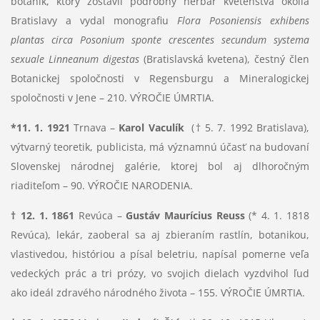
botanik, ktorý zostavil podrobný herbár kvetenstva okolia
Bratislavy a vydal monografiu
Flora Posoniensis exhibens
plantas circa Posonium sponte crescentes secundum systema
sexuale Linneanum digestas
(Bratislavská kvetena), čestný člen
Botanickej spoločnosti v Regensburgu a Mineralogickej
spoločnosti v Jene – 210. VÝROČIE ÚMRTIA.
*11. 1. 1921
Trnava –
Karol Vaculík
(† 5. 7. 1992 Bratislava),
výtvarný teoretik, publicista, má významnú účasť na budovaní
Slovenskej národnej galérie, ktorej bol aj dlhoročným
riaditeľom – 90. VÝROČIE NARODENIA.
† 12. 1. 1861
Revúca –
Gustáv Maurícius Reuss
(* 4. 1. 1818
Revúca), lekár, zaoberal sa aj zbieraním rastlín, botanikou,
vlastivedou, históriou a písal beletriu, napísal pomerne veľa
vedeckých prác a tri prózy, vo svojich dielach vyzdvihol ľud
ako ideál zdravého národného života – 155. VÝROČIE ÚMRTIA.