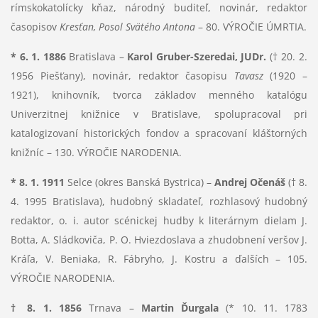
rímskokatolícky kňaz, národný buditeľ, novinár, redaktor
časopisov
Kresťan, Posol Svätého Antona
– 80. VÝROČIE ÚMRTIA.
* 6. 1. 1886
Bratislava –
Karol Gruber-Szeredai, JUDr.
(† 20. 2.
1956 Piešťany), novinár, redaktor časopisu
Tavasz
(1920 –
1921), knihovník, tvorca základov menného katalógu
Univerzitnej knižnice v Bratislave, spolupracoval pri
katalogizovaní historických fondov a spracovaní kláštorných
knižníc – 130. VÝROČIE NARODENIA.
* 8. 1. 1911
Selce (okres Banská Bystrica) –
Andrej Očenáš
(† 8.
4. 1995 Bratislava), hudobný skladateľ, rozhlasový hudobný
redaktor, o. i. autor scénickej hudby k literárnym dielam J.
Botta, A. Sládkoviča, P. O. Hviezdoslava a zhudobnení veršov J.
Kráľa, V. Beniaka, R. Fábryho, J. Kostru a ďalších – 105.
VÝROČIE NARODENIA.
† 8. 1. 1856
Trnava –
Martin Ďurgala
(* 10. 11. 1783