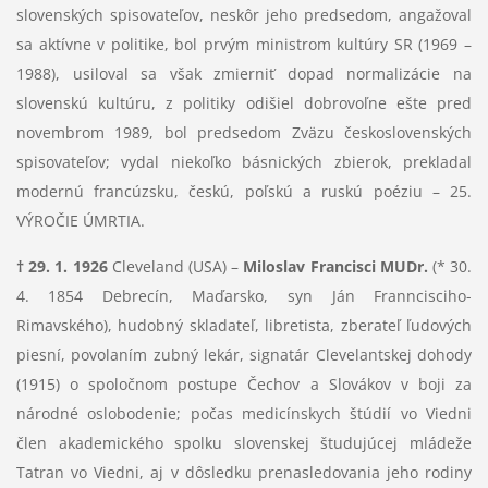
slovenských spisovateľov, neskôr jeho predsedom, angažoval
sa aktívne v politike, bol prvým ministrom kultúry SR (1969 –
1988), usiloval sa však zmierniť dopad normalizácie na
slovenskú kultúru, z politiky odišiel dobrovoľne ešte pred
novembrom 1989, bol predsedom Zväzu československých
spisovateľov; vydal niekoľko básnických zbierok, prekladal
modernú francúzsku, českú, poľskú a ruskú poéziu – 25.
VÝROČIE ÚMRTIA.
† 29. 1. 1926
Cleveland (USA) –
Miloslav Francisci MUDr.
(* 30.
4. 1854 Debrecín, Maďarsko, syn Ján Franncisciho-
Rimavského), hudobný skladateľ, libretista, zberateľ ľudových
piesní, povolaním zubný lekár, signatár Clevelantskej dohody
(1915) o spoločnom postupe Čechov a Slovákov v boji za
národné oslobodenie; počas medicínskych štúdií vo Viedni
člen akademického spolku slovenskej študujúcej mládeže
Tatran vo Viedni, aj v dôsledku prenasledovania jeho rodiny