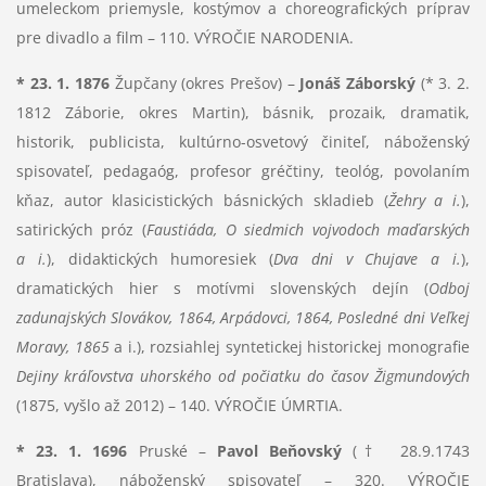
umeleckom priemysle, kostýmov a choreografických príprav
pre divadlo a film – 110. VÝROČIE NARODENIA.
* 23. 1. 1876
Župčany (okres Prešov) –
Jonáš Záborský
(* 3. 2.
1812 Záborie, okres Martin), básnik, prozaik, dramatik,
historik, publicista, kultúrno-osvetový činiteľ, náboženský
spisovateľ, pedagaóg, profesor gréčtiny, teológ, povolaním
kňaz, autor klasicistických básnických skladieb (
Žehry a i.
),
satirických próz (
Faustiáda, O siedmich vojvodoch maďarských
a i.
), didaktických humoresiek (
Dva dni v Chujave a i.
),
dramatických hier s motívmi slovenských dejín (
Odboj
zadunajských Slovákov, 1864, Arpádovci, 1864, Posledné dni Veľkej
Moravy, 1865
a i.), rozsiahlej syntetickej historickej monografie
Dejiny kráľovstva uhorského od počiatku do časov Žigmundových
(1875, vyšlo až 2012) – 140. VÝROČIE ÚMRTIA.
* 23. 1. 1696
Pruské –
Pavol Beňovský
(† 28.9.1743
Bratislava), náboženský spisovateľ – 320. VÝROČIE