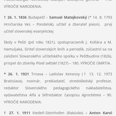
VÝROČIE NARODENIA.
† 26. 1. 1836
Budapešť –
Samuel Matejkovský
(* 14. 8. 1793
Hrnčiarska Ves – Pondelok), učiteľ a zberateľ piesní, prvý
učiteľ slovenskej evanjelickej
školy v Pešti (pd roku 1821), spolupracovník J. Kollára a M.
Hamuljaka, šíriteľ slovenských kníh a periodík, zúčastnil sa na
založení Slovanského učiteľského spolku v Pešťbudíne (1826),
prispel do zbierky
Písně světské
(1827) – 180. VÝROČIE ÚMRTIA.
* 26. 1. 1921
Trnava – Ladislav Kenessy († 13. 12. 1973
Bratislava), novinár, prekladateľ, stredoškolský profesor,
redaktor Slovenského pedagogického nakladateľstva,
vydavateľstva Alfa a šéfredaktor časopisu
Agrochémia
– 90.
VÝROČIE NARODENIA.
† 27. 1. 1911
Viedeň-Steinhofen (Rakúsko)
– Anton Karol