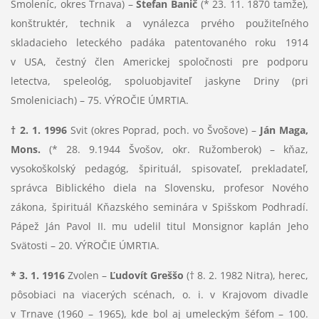
Smoleníc, okres Trnava) –
Štefan Banič
(* 23. 11. 1870 tamže),
konštruktér, technik a vynálezca prvého použiteľného
skladacieho leteckého padáka patentovaného roku 1914
v USA, čestný člen Americkej spoločnosti pre podporu
letectva, speleológ, spoluobjaviteľ jaskyne Driny (pri
Smoleniciach) – 75. VÝROČIE ÚMRTIA.
† 2. 1. 1996
Svit (okres Poprad, poch. vo Švošove) –
Ján Maga,
Mons.
(* 28. 9.1944 Švošov, okr. Ružomberok) – kňaz,
vysokoškolský pedagóg, špirituál, spisovateľ, prekladateľ,
správca Biblického diela na Slovensku, profesor Nového
zákona, špirituál Kňazského seminára v Spišskom Podhradí.
Pápež Ján Pavol II. mu udelil titul Monsignor kaplán Jeho
Svätosti – 20. VÝROČIE ÚMRTIA.
* 3. 1. 1916
Zvolen –
Ľudovít Greššo
(† 8. 2. 1982 Nitra), herec,
pôsobiaci na viacerých scénach, o. i. v Krajovom divadle
v Trnave (1960 – 1965), kde bol aj umeleckým šéfom – 100.