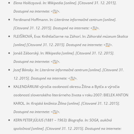
Elena Holéczyová
. In: Wikipedia
[online]
. [Citované 31. 12. 2015].
Dostupné na internete: <
TU
>.
Ferdinand Hoffmann. In:
Literárne informačné centrum
[online]
.
[Citované 31. 12. 2015]. Dostupné na internete: <
TU
>.
FLEIŠÍKOVÁ, Eva: Kníhtlačiarne na Záhorí. In:
Záhorské múzeum Skalica
[online]
[Citované 31. 12. 2015]. Dostupné na internete: <
TU
>.
Jonáš Záborský. In:
Wikipedia
[online]
. [Citované 31. 12. 2015].
Dostupné na internete: <
TU
>.
Jozef Bánsky. In:
Literárne informačné centrum
[online]
. [Citované 31.
12. 2015]. Dostupné na internete:
<
TU
>.
KALENDÁRIUM výročia osobností okresu Žilina a Bytča a výročia
osobností slovenského literárneho života v roku 2007: BIELEK ANTON
KAROL
.
In: Krajská knižnica Žilina
[online]
. [Citované 31. 12. 2015].
Dostupné na internete: <
TU
>.
KERN PETER JÚLIUS (1881 – 1963): Biografia. In:
SOGA, aukčná
spoločnosť
[online]
. [Citované 31. 12. 2015]. Dostupné na internete: