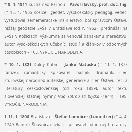
* 9. 1. 1911
Suchá nad Parnou –
Pavol Ilavský, prof. doc. Ing.
(† 15. 1. 1965 Košice), geodet, vysokoškolský pedagóg, vedec,
vyštudoval zememeračské inžinierstvo, bol správcom Ústavu
nižšej geodézie SVŠT v Bratislave (od r. 1952), prednášal na
SVŠT v Košiciach, výskumne sa venoval banskému meračstvu,
autor vysokoškolských učebníc, štúdií a článkov v odborných
časopisoch – 105. VÝROČIE NARODENIA.
* 10. 1. 1821
Dolný Kubín –
Janko Matúška
(† 11. 1. 1877
tamže), romantický spisovateľ, básnik, dramatik, člen
štúrovskej národnobuditeľskej generácie a člen Ústavu reči a
literatúry československej (od roku 1839), autor textu
slovenskej štátnej hymny
Nad Tatrou sa blýska
(1844) – 195.
VÝROČIE NARODENIA.
† 11. 1. 1806
Bratislava –
Štefan Lumnicer (Lumnitzer)
(* 4. 4.
1749 Banská Štiavnica), lekár, spisovateľ odbornej literatúry,