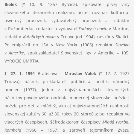
Bielek
(* 10. 9. 1857 Bytčica), spisovateľ prvej vlny
slovenského literárneho realizmu, učiteľ, novinár, kultúrno-
osvetový pracovník, vydavateľský pracovník a redaktor
v Ružomberku, redaktor a vydavateľ
Ľudových novín
v Martine,
redaktor
Katolíckych novín
v Trnave (od 1904), neskôr v Skalici.
Po emigrácii do USA v New Yorku (1906) redaktor
Slováka
v Amerike
, spoluzakladateľ Slovenskej ligy v Amerike – 105.
VÝROČIE ÚMRTIA.
† 27. 1. 1991
Bratislava –
Miroslav Válek
(* 17. 7. 1927
Trnava), básnik, prekladateľ, publicista, politik, národný
umelec (1977), jeden z najvýznamnejších slovenských
básnikov povojnového obdobia modernej slovenskej poézie i
poézie pre deti a mládež, ako aj najvýznamnejších osobností
slovenskej kultúry 60. až 80. rokov 20. storočia; bol redaktor vo
viacerých časopisoch, šéfredaktorom časopisov
Mladá tvorba
,
Romboid
(1966 – 1967) a zároveň tajomníkom Zväzu