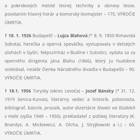
a pokrokových metód lesnej techniky a obnovy lesov,
povolaním hlavný horár a komorský lesmajster – 175. VÝROČIE
ÚMRTIA.
† 18. 1. 1926
Budapešť –
Lujza Blahová
(* 8. 9. 1850 Rimavská
Sobota), herečka a operná speváčka, vystupovala v detských
úlohách v Győri, Népszínház v Budíne i Subotici, vydala sa za
operného dirigenta Jána Blahu (1866), ktorý ju hudobne
vzdelával, neskôr členka Národného divadla v Budapešti – 90.
VÝROČIE ÚMRTIA.
† 18.1. 1956
Torysky (okres Levoča) –
Jozef Bánsky
(* 31. 12.
1919 Senica-Kunov), literárny vedec a historik, poloniosta,
bibliograf, básnik, prozaik, autor dizertácie
Slováci na štúdiách
v Halle
(vyšla 1949 – 1950), prekladateľ z poľskej literatúry (K.
Brandys, A. Mickiewicz, A. Olcha, J. Stryjkowski a i.) – 60.
VÝROČIE ÚMRTIA.