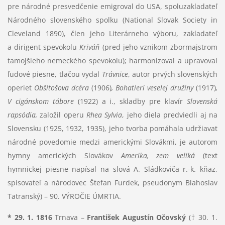
pre národné presvedčenie emigroval do USA, spoluzakladateľ
Národného slovenského spolku (National Slovak Society in
Cleveland 1890), člen jeho Literárneho výboru, zakladateľ
a dirigent spevokolu
Kriváň
(pred jeho vznikom zbormajstrom
tamojšieho nemeckého spevokolu); harmonizoval a upravoval
ľudové piesne, tlačou vydal
Trávnice
, autor prvých slovenských
operiet
Obšitošova dcéra
(1906)
,
Bohatieri veselej družiny
(1917)
,
V cigánskom tábore
(1922) a i., skladby pre klavír
Slovenská
rapsódia,
založil operu
Rhea Sylvia
, jeho diela predviedli aj na
Slovensku (1925, 1932, 1935), jeho tvorba pomáhala udržiavať
národné povedomie medzi americkými Slovákmi, je autorom
hymny amerických Slovákov
Amerika, zem veliká
(text
hymnickej piesne napísal na slová A. Sládkoviča r.-k. kňaz,
spisovateľ a národovec Štefan Furdek, pseudonym Blahoslav
Tatranský) – 90. VÝROČIE ÚMRTIA.
* 29. 1. 1816
Trnava –
František Augustín Očovský
(† 30. 1.