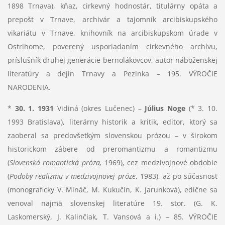
1898 Trnava), kňaz, cirkevný hodnostár, titulárny opáta a
prepošt v Trnave, archivár a tajomník arcibiskupského
vikariátu v Trnave, knihovník na arcibiskupskom úrade v
Ostrihome, poverený usporiadaním cirkevného archívu,
príslušník druhej generácie bernolákovcov, autor náboženskej
literatúry a dejín Trnavy a Pezinka – 195. VÝROČIE
NARODENIA.
*
30. 1. 1931
Vidiná (okres Lučenec) –
Július Noge
(* 3. 10.
1993 Bratislava), literárny historik a kritik, editor, ktorý sa
zaoberal sa predovšetkým slovenskou prózou – v širokom
historickom zábere od preromantizmu a romantizmu
(
Slovenská romantická próza,
1969), cez medzivojnové obdobie
(
Podoby realizmu v medzivojnovej próze
, 1983), až po súčasnosť
(monograficky V. Mináč, M. Kukučín, K. Jarunková), edične sa
venoval najmä slovenskej literatúre 19. stor. (G. K.
Laskomerský, J. Kalinčiak, T. Vansová a i.) – 85. VÝROČIE