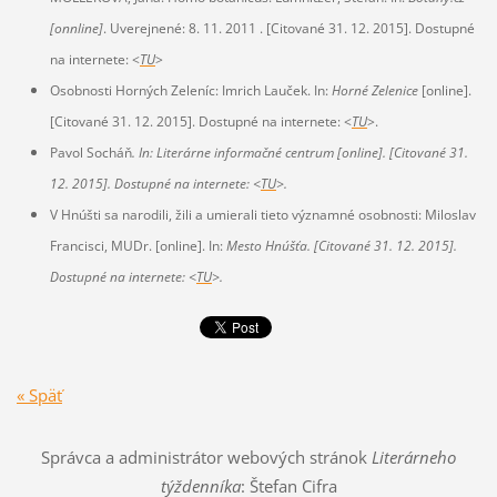
[onnline]
. Uverejnené: 8. 11. 2011 . [Citované 31. 12. 2015]. Dostupné
na internete: <
TU
>
Osobnosti Horných Zeleníc: Imrich Lauček. In:
Horné Zelenice
[online].
[Citované 31. 12. 2015]. Dostupné na internete: <
TU
>.
Pavol Socháň
. In: Literárne informačné centrum
[online].
[Citované 31.
12. 2015]. Dostupné na internete: <
TU
>.
V Hnúšti sa narodili, žili a umierali tieto významné osobnosti: Miloslav
Francisci, MUDr. [online]. In:
Mesto Hnúšťa. [Citované 31. 12. 2015].
Dostupné na internete: <
TU
>.
« Späť
Správca a administrátor webových stránok
Literárneho
týždenníka
: Štefan Cifra