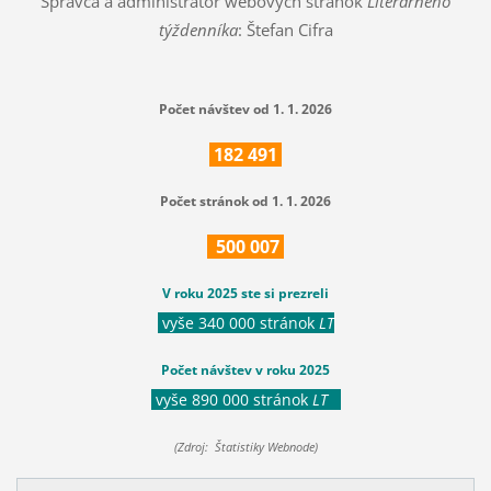
Správca a administrátor webových stránok
Literárneho
týždenníka
: Štefan Cifra
Počet návštev od 1. 1. 2026
182
491
Počet stránok od 1. 1. 2026
500
007
V roku 2025 ste si prezreli
vyše 340 000 stránok
LT
Počet návštev v roku 2025
vyše 890 000 stránok
LT
(Zdroj: Štatistiky Webnode)