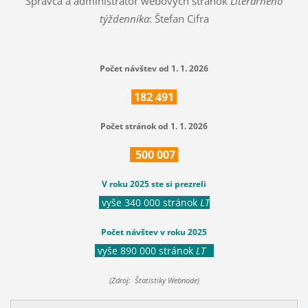
Správca a administrátor webových stránok
Literárneho
týždenníka
: Štefan Cifra
Počet návštev od 1. 1. 2026
182
491
Počet stránok od 1. 1. 2026
500
007
V roku 2025 ste si prezreli
vyše 340 000 stránok
LT
Počet návštev v roku 2025
vyše 890 000 stránok
LT
(Zdroj: Štatistiky Webnode)