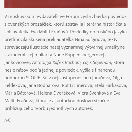
V moskovskom vydavateľstve Forum vyšla zbierka poviedok
slovenských prozaičiek, ktorú zostavila literárna historička a
spisovateľka Eva Maliti Fraňová. Poviedky do ruského jazyka
pretlmočila skúsená prekladateľka Nina Šuľginová, texty
sprevádzajú ilustrácie našej významnej výtvarnej umelkyne
– akademickej maliarky Nade Rappensbergerovej-
Jankovičovej. Antológia
Kofe s Bachom, čaj s Šopenom
, ktorá
nesie názov podľa jednej z poviedok, vyšla s finančnou
podporou SLOLIE. Sú v nej zastúpené: Jana Juráňová, Oľga
Feldeková, Jana Bodnárová, Rút Lichnerová, Etela Farkašová,
Mária Bátorová, Helena Dvořáková, Viera Švenková a Eva
Maliti Fraňová, ktorá je aj autorkou doslovu stručne
približujúceho tvorbu jednotlivých autoriek.
(ef)