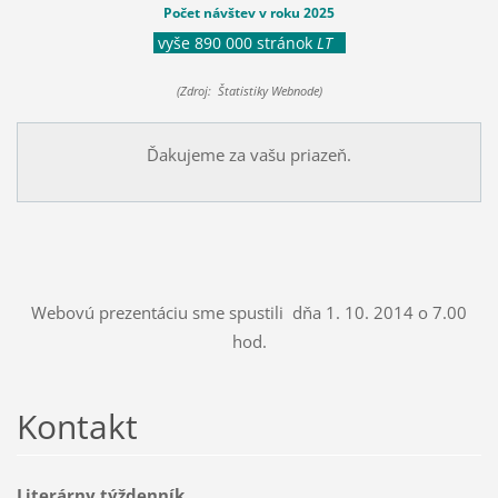
Počet návštev v roku 2025
vyše 890 000 stránok
LT
(Zdroj: Štatistiky Webnode)
Ďakujeme za vašu priazeň.
Webovú prezentáciu sme spustili dňa 1. 10. 2014 o 7.00
hod.
Kontakt
Literárny týždenník