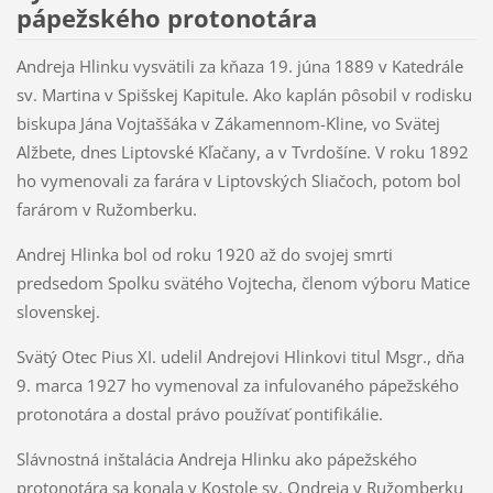
pápežského protonotára
Andreja Hlinku vysvätili za kňaza 19. júna 1889 v Katedrále
sv. Martina v Spišskej Kapitule. Ako kaplán pôsobil v rodisku
biskupa Jána Vojtaššáka v Zákamennom-Kline, vo Svätej
Alžbete, dnes Liptovské Kľačany, a v Tvrdošíne. V roku 1892
ho vymenovali za farára v Liptovských Sliačoch, potom bol
farárom v Ružomberku.
Andrej Hlinka bol od roku 1920 až do svojej smrti
predsedom Spolku svätého Vojtecha, členom výboru Matice
slovenskej.
Svätý Otec Pius XI. udelil Andrejovi Hlinkovi titul Msgr., dňa
9. marca 1927 ho vymenoval za infulovaného pápežského
protonotára a dostal právo používať pontifikálie.
Slávnostná inštalácia Andreja Hlinku ako pápežského
protonotára sa konala v Kostole sv. Ondreja v Ružomberku