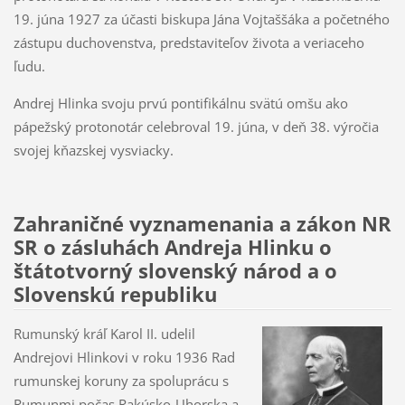
19. júna 1927 za účasti biskupa Jána Vojtaššáka a početného
zástupu duchovenstva, predstaviteľov života a veriaceho
ľudu.
Andrej Hlinka svoju prvú pontifikálnu svätú omšu ako
pápežský protonotár celebroval 19. júna, v deň 38. výročia
svojej kňazskej vysviacky.
Zahraničné vyznamenania a zákon NR
SR o zásluhách Andreja Hlinku o
štátotvorný slovenský národ a o
Slovenskú republiku
Rumunský kráľ Karol II. udelil
Andrejovi Hlinkovi v roku 1936 Rad
rumunskej koruny za spoluprácu s
Rumunmi počas Rakúsko-Uhorska a