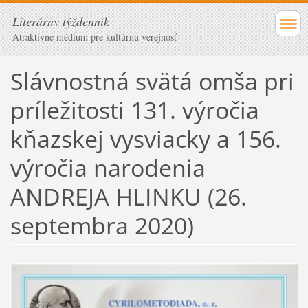
Literárny týždenník
Atraktívne médium pre kultúrnu verejnosť
Slávnostná svätá omša pri
príležitosti 131. výročia
kňazskej vysviacky a 156.
výročia narodenia
ANDREJA HLINKU (26.
septembra 2020)