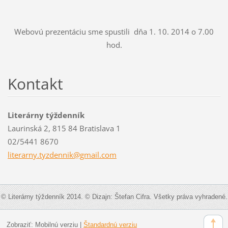
Webovú prezentáciu sme spustili dňa 1. 10. 2014 o 7.00
hod.
Kontakt
Literárny týždenník
Laurinská 2, 815 84 Bratislava 1
02/5441 8670
literarn
y.tyzden
nik@gmai
l.com
© Literárny týždenník 2014. © Dizajn: Štefan Cifra. Všetky práva vyhradené.
Zobraziť:
Mobilnú verziu
|
Štandardnú verziu