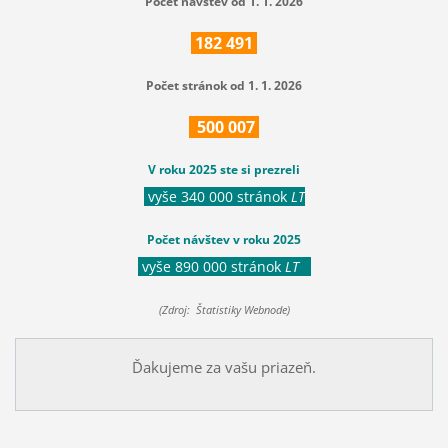
Počet návštev od 1. 1. 2026
182
491
Počet stránok od 1. 1. 2026
500
007
V roku 2025 ste si prezreli
vyše 340 000 stránok
LT
Počet návštev v roku 2025
vyše 890 000 stránok
LT
(Zdroj: Štatistiky Webnode)
Ďakujeme za vašu priazeň.