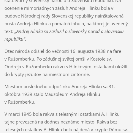
štátotvorný slovenský národ a o Slovenskú republiku. Na
ocenenie mimoriadnych zásluh Andreja Hlinku bola v
budove Národnej rady Slovenskej republiky nainštalovaná
busta Andreja Hlinku a pamätná tabuľa, na ktorej je uvedený
text:
„Andrej Hlinka sa zaslúžil o slovenský národ a Slovenskú
republiku“
.
Otec národa odišiel do večnosti 16. augusta 1938 na fare
v Ružomberku. Po zádušnej svätej omši v Kostole sv.
Ondreja v Ružomberku rakvu s Hlinkovými ostatkami uložili
do krypty jezuitov na miestnom cintoríne.
Miestom posledného odpočinku Andreja Hlinku sa 31.
októbra 1939 stalo Mauzóleum Andreja Hlinku
v Ružomberku.
V marci 1945 bola rakva s telesnými ostatkami A. Hlinku
tajne prevezená na dodnes neznáme miesto. Rakva bez
telesných ostatkov A. Hlinku bola nájdená v krypte Dómu sv.