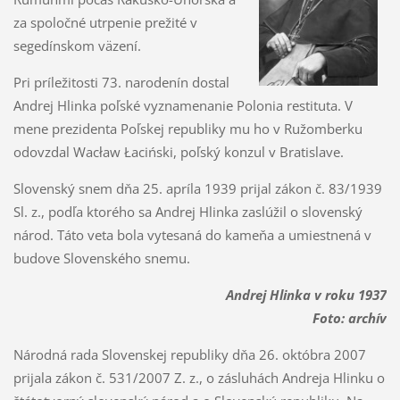
za spoločné utrpenie prežité v
segedínskom väzení.
Pri príležitosti 73. narodenín dostal
Andrej Hlinka poľské vyznamenanie Polonia restituta. V
mene prezidenta Poľskej republiky mu ho v Ružomberku
odovzdal Wacław Łaciński, poľský konzul v Bratislave.
Slovenský snem dňa 25. apríla 1939 prijal zákon č. 83/1939
Sl. z., podľa ktorého sa Andrej Hlinka zaslúžil o slovenský
národ. Táto veta bola vytesaná do kameňa a umiestnená v
budove Slovenského snemu.
Andrej Hlinka v roku 1937
Foto: archív
Národná rada Slovenskej republiky dňa 26. októbra 2007
prijala zákon č. 531/2007 Z. z., o zásluhách Andreja Hlinku o