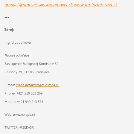
amavet@amavet.sk
www.amavet.sk
,
www.juniorinternet.sk
---
Zdroj:
Ingrid Ludviková
Tlačové oddelenie
Zastúpenie Európskej Komisie v SR
Palisády 29, 811 06 Bratislava
E-mail:
ingrid.ludvikova@ec.europa.eu
Phone: +421 259 203 269
Mobile:
+421 949 213 374
Web:
www.europa.sk
TWITTER:
@ZEKvSR