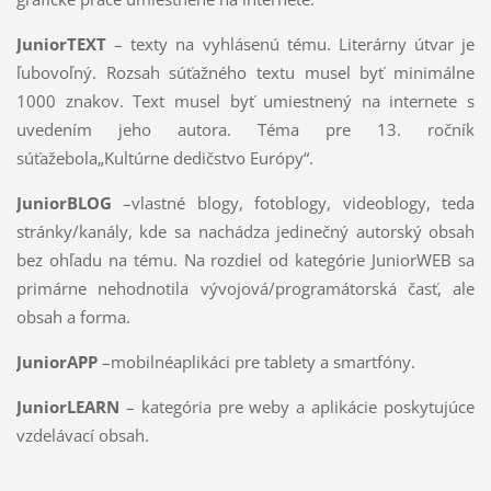
JuniorTEXT
– texty na vyhlásenú tému. Literárny útvar je
ľubovoľný. Rozsah súťažného textu musel byť minimálne
1000 znakov. Text musel byť umiestnený na internete s
uvedením jeho autora. Téma pre 13. ročník
súťažebola„Kultúrne dedičstvo Európy“.
JuniorBLOG
–vlastné blogy, fotoblogy, videoblogy, teda
stránky/kanály, kde sa nachádza jedinečný autorský obsah
bez ohľadu na tému. Na rozdiel od kategórie JuniorWEB sa
primárne nehodnotila vývojová/programátorská časť, ale
obsah a forma.
JuniorAPP
–mobilnéaplikáci pre tablety a smartfóny.
JuniorLEARN
– kategória pre weby a aplikácie poskytujúce
vzdelávací obsah.