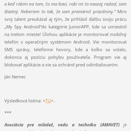
a keď robím na tom, čo ma baví, robí mi to naozaj radosť, som
šťastný. Neberiem to tak, že som premárnil prázdniny.“
Miro
svoj talent preukázal aj tým, že prihlásil ďalšiu svoju prácu
„My Spy Android“do kategórie JuniorAPP, kde sa umiestnil
na treťom mieste! Úlohou aplikácie je monitorovať mobilný
telefón s operačným systémom Android. Vie monitorovať
SMS správy, telefónne hovory, kde a koľko sa volalo,
dokonca aj pozíciu pohybu používateľa. Program vie aj
blokovať aplikácie a vie sa ochrániť pred odinštalovaním.
Ján Nemec
Výsledková listina: <
TU
>.
***
Asociácia pre mládež, vedu a techniku (AMAVET)
je