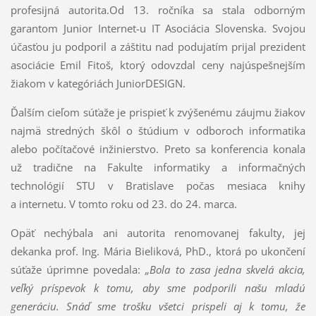
profesijná autorita.Od 13. ročníka sa stala odborným
garantom Junior Internet-u IT Asociácia Slovenska. Svojou
účasťou ju podporil a záštitu nad podujatím prijal prezident
asociácie Emil Fitoš, ktorý odovzdal ceny najúspešnejším
žiakom v kategóriách JuniorDESIGN.
Ďalším cieľom súťaže je prispieť k zvýšenému záujmu žiakov
najmä stredných škôl o štúdium v odboroch informatika
alebo počítačové inžinierstvo. Preto sa konferencia konala
už tradične na Fakulte informatiky a informačných
technológií STU v Bratislave počas mesiaca knihy
a internetu. V tomto roku od 23. do 24. marca.
Opäť nechýbala ani autorita renomovanej fakulty, jej
dekanka prof. Ing. Mária Bieliková, PhD., ktorá po ukončení
súťaže úprimne povedala:
„Bola to zasa jedna skvelá akcia,
veľký príspevok k tomu, aby sme podporili našu mladú
generáciu. Snáď sme trošku všetci prispeli aj k tomu, že