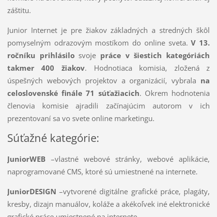
záštitu.
Junior Internet je pre žiakov základných a stredných škôl
pomyselným odrazovým mostíkom do online sveta.
V 13.
ročníku prihlásilo
svoje
práce
v šiestich kategóriách
takmer 400 žiakov
. Hodnotiaca komisia, zložená z
úspešných webových projektov a organizácií, vybrala
na
celoslovenské finále 71 súťažiacich
. Okrem hodnotenia
členovia komisie ajradili začínajúcim autorom v ich
prezentovaní sa vo svete online marketingu.
Súťažné kategórie:
JuniorWEB
–vlastné webové stránky, webové aplikácie,
naprogramované CMS, ktoré sú umiestnené na internete.
JuniorDESIGN
–vytvorené digitálne grafické práce, plagáty,
kresby, dizajn manuálov, koláže a akékoľvek iné elektronické
grafické práce umiestnené na internete.