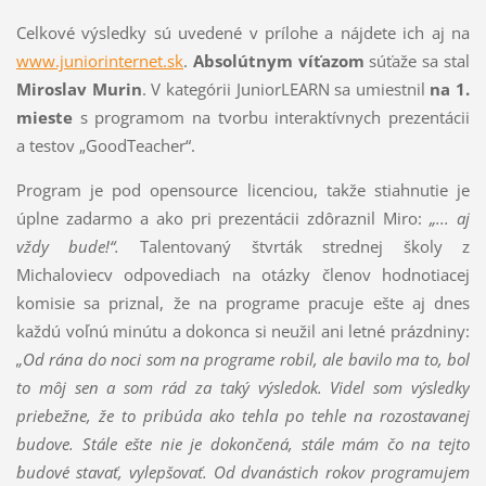
Celkové výsledky sú uvedené v prílohe a nájdete ich aj na
www.juniorinternet.sk
.
Absolútnym víťazom
súťaže sa stal
Miroslav Murin
. V kategórii JuniorLEARN sa umiestnil
na 1.
mieste
s programom na tvorbu interaktívnych prezentácii
a testov „GoodTeacher“.
Program je pod opensource licenciou, takže stiahnutie je
úplne zadarmo a ako pri prezentácii zdôraznil Miro:
„... aj
vždy bude!“.
Talentovaný štvrták strednej školy z
Michaloviecv odpovediach na otázky členov hodnotiacej
komisie sa priznal, že na programe pracuje ešte aj dnes
každú voľnú minútu a dokonca si neužil ani letné prázdniny:
„Od rána do noci som na programe robil, ale bavilo ma to, bol
to môj sen a som rád za taký výsledok. Videl som výsledky
priebežne, že to pribúda ako tehla po tehle na rozostavanej
budove. Stále ešte nie je dokončená, stále mám čo na tejto
´budove´ stavať, vylepšovať. Od dvanástich rokov programujem