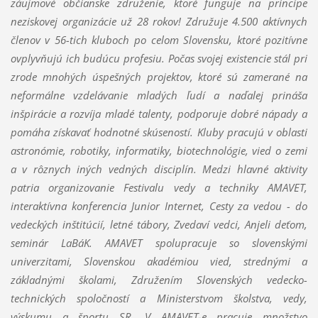
záujmové občianske združenie, ktoré funguje na princípe
neziskovej organizácie už 28 rokov! Združuje 4.500 aktívnych
členov v 56-tich kluboch po celom Slovensku, ktoré pozitívne
ovplyvňujú ich budúcu profesiu. Počas svojej existencie stál pri
zrode mnohých úspešných projektov, ktoré sú zamerané na
neformálne vzdelávanie mladých ľudí a naďalej prináša
inšpirácie a rozvíja mladé talenty, podporuje dobré nápady a
pomáha získavať hodnotné skúseností. Kluby pracujú v oblasti
astronómie, robotiky, informatiky, biotechnológie, vied o zemi
a v rôznych iných vedných disciplín. Medzi hlavné aktivity
patria organizovanie Festivalu vedy a techniky AMAVET,
interaktívna konferencia Junior Internet, Cesty za vedou - do
vedeckých inštitúcií, letné tábory, Zvedaví vedci, Anjeli deťom,
seminár LaBáK. AMAVET spolupracuje so slovenskými
univerzitami, Slovenskou akadémiou vied, strednými a
základnými školami, Združením Slovenských vedecko-
technických spoločností a Ministerstvom školstva, vedy,
výskumu a športu SR. V AMAVET-e pracuje množstvo