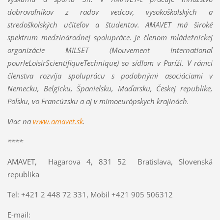
dobrovoľníkov z radov vedcov, vysokoškolských a
stredoškolských učiteľov a študentov. AMAVET má široké
spektrum medzinárodnej spolupráce. Je členom mládežníckej
organizácie MILSET (Mouvement International
pourleLoisirScientifiqueTechnique) so sídlom v Paríži. V rámci
členstva rozvíja spoluprácu s podobnými asociáciami v
Nemecku, Belgicku, Španielsku, Maďarsku, Českej republike,
Poľsku, vo Francúzsku a aj v mimoeurópskych krajinách.
Viac na
www.amavet.sk
.
****
AMAVET, Hagarova 4, 831 52 Bratislava, Slovenská
republika
Tel: +421 2 448 72 331, Mobil +421 905 506312
E-mail: