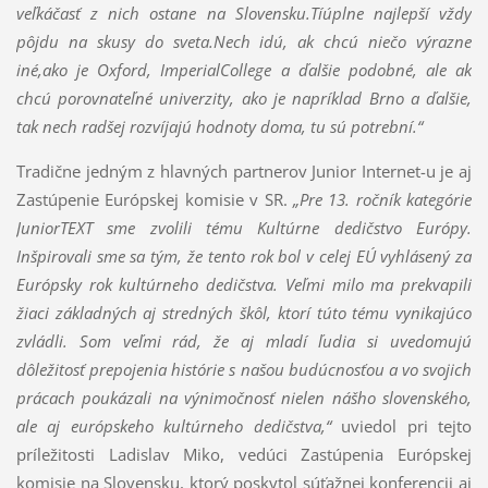
veľkáčasť z nich ostane na Slovensku.Tíúplne najlepší vždy
pôjdu na skusy do sveta.Nech idú, ak chcú niečo výrazne
iné,ako je Oxford, ImperialCollege a ďalšie podobné, ale ak
chcú porovnateľné univerzity, ako je napríklad Brno a ďalšie,
tak nech radšej rozvíjajú hodnoty doma, tu sú potrební.“
Tradične jedným z hlavných partnerov Junior Internet-u je aj
Zastúpenie Európskej komisie v SR.
„Pre 13. ročník kategórie
JuniorTEXT sme zvolili tému Kultúrne dedičstvo Európy.
Inšpirovali sme sa tým, že tento rok bol v celej EÚ vyhlásený za
Európsky rok kultúrneho dedičstva. Veľmi milo ma prekvapili
žiaci základných aj stredných škôl, ktorí túto tému vynikajúco
zvládli. Som veľmi rád, že aj mladí ľudia si uvedomujú
dôležitosť prepojenia histórie s našou budúcnosťou a vo svojich
prácach poukázali na výnimočnosť nielen nášho slovenského,
ale aj európskeho kultúrneho dedičstva,“
uviedol pri tejto
príležitosti Ladislav Miko, vedúci Zastúpenia Európskej
komisie na Slovensku, ktorý poskytol súťažnej konferencii aj