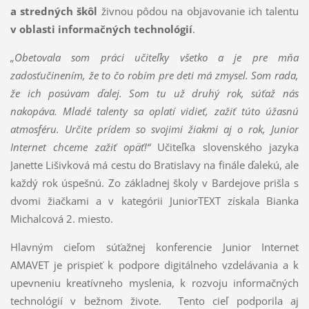
a stredných škôl
živnou pôdou na objavovanie ich talentu
v oblasti informačných technológií
.
„Obetovala som práci učiteľky všetko a je pre mňa
zadosťučinením, že to čo robím pre deti má zmysel. Som rada,
že ich posúvam ďalej. Som tu už druhý rok, súťaž nás
nakopáva. Mladé talenty sa oplatí vidieť, zažiť túto úžasnú
atmosféru. Určite prídem so svojimi žiakmi aj o rok, Junior
Internet chceme zažiť opäť!“
Učiteľka slovenského jazyka
Janette Lišivková má cestu do Bratislavy na finále ďalekú, ale
každý rok úspešnú. Zo základnej školy v Bardejove prišla s
dvomi žiačkami a v kategórii JuniorTEXT získala Bianka
Michalcová 2. miesto.
Hlavným cieľom súťažnej konferencie Junior Internet
AMAVET je prispieť k podpore digitálneho vzdelávania a k
upevneniu kreatívneho myslenia, k rozvoju informačných
technológií v bežnom živote. Tento cieľ podporila aj