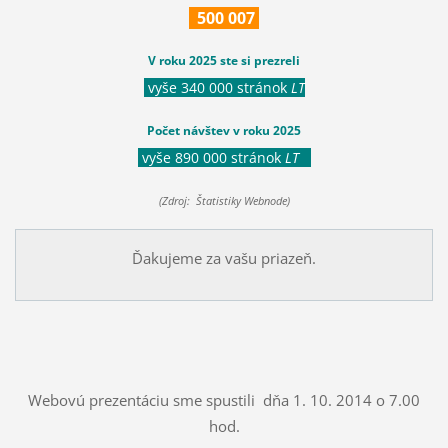
500
007
V roku 2025 ste si prezreli
vyše 340 000 stránok
LT
Počet návštev v roku 2025
vyše 890 000 stránok
LT
(Zdroj: Štatistiky Webnode)
Ďakujeme za vašu priazeň.
Webovú prezentáciu sme spustili dňa 1. 10. 2014 o 7.00
hod.