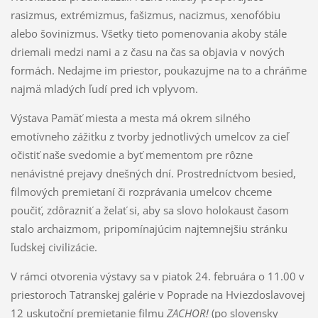
rasizmus, extrémizmus, fašizmus, nacizmus, xenofóbiu
alebo šovinizmus. Všetky tieto pomenovania akoby stále
driemali medzi nami a z času na čas sa objavia v nových
formách. Nedajme im priestor, poukazujme na to a chráňme
najmä mladých ľudí pred ich vplyvom.
Výstava Pamäť miesta a mesta má okrem silného
emotívneho zážitku z tvorby jednotlivých umelcov za cieľ
očistiť naše svedomie a byť mementom pre rôzne
nenávistné prejavy dnešných dní. Prostredníctvom besied,
filmových premietaní či rozprávania umelcov chceme
poučiť, zdôrazniť a želať si, aby sa slovo holokaust časom
stalo archaizmom, pripomínajúcim najtemnejšiu stránku
ľudskej civilizácie.
V rámci otvorenia výstavy sa v piatok 24. februára o 11.00 v
priestoroch Tatranskej galérie v Poprade na Hviezdoslavovej
12 uskutoční premietanie filmu
ZACHOR!
(po slovensky