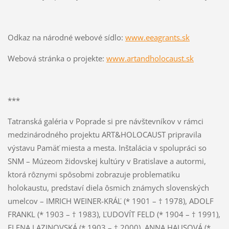
Odkaz na národné webové sídlo:
www.eeagrants.sk
Webová stránka o projekte:
www.artandholocaust.sk
***
Tatranská galéria v Poprade si pre návštevníkov v rámci
medzinárodného projektu ART&HOLOCAUST pripravila
výstavu Pamäť miesta a mesta. Inštalácia v spolupráci so
SNM – Múzeom židovskej kultúry v Bratislave a autormi,
ktorá rôznymi spôsobmi zobrazuje problematiku
holokaustu, predstaví diela ôsmich známych slovenských
umelcov – IMRICH WEINER-KRÁĽ (* 1901 – † 1978), ADOLF
FRANKL (* 1903 – † 1983), ĽUDOVÍT FELD (* 1904 – † 1991),
ELENA LAZINOVSKÁ (* 1903 – † 2000), ANNA HAUSOVÁ (*