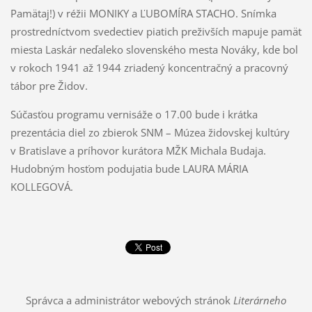
Pamätaj!) v réžii MONIKY a ĽUBOMÍRA STACHO. Snímka
prostredníctvom svedectiev piatich preživších mapuje pamäť
miesta Laskár neďaleko slovenského mesta Nováky, kde bol
v rokoch 1941 až 1944 zriadený koncentračný a pracovný
tábor pre Židov.
Súčasťou programu vernisáže o 17.00 bude i krátka
prezentácia diel zo zbierok SNM – Múzea židovskej kultúry
v Bratislave a príhovor kurátora MŽK Michala Budaja.
Hudobným hosťom podujatia bude LAURA MÁRIA
KOLLEGOVÁ.
Správca a administrátor webových stránok
Literárneho