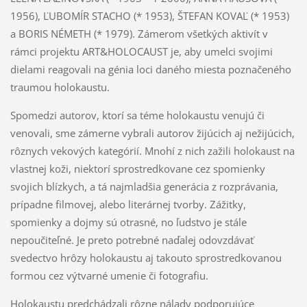
1956), ĽUBOMÍR STACHO (* 1953), ŠTEFAN KOVAĽ (* 1953)
a BORIS NÉMETH (* 1979). Zámerom všetkých aktivít v
rámci projektu ART&HOLOCAUST je, aby umelci svojimi
dielami reagovali na génia loci daného miesta poznačeného
traumou holokaustu.
Spomedzi autorov, ktorí sa téme holokaustu venujú či
venovali, sme zámerne vybrali autorov žijúcich aj nežijúcich,
rôznych vekových kategórií. Mnohí z nich zažili holokaust na
vlastnej koži, niektorí sprostredkovane cez spomienky
svojich blízkych, a tá najmladšia generácia z rozprávania,
prípadne filmovej, alebo literárnej tvorby. Zážitky,
spomienky a dojmy sú otrasné, no ľudstvo je stále
nepoučiteľné. Je preto potrebné naďalej odovzdávať
svedectvo hrôzy holokaustu aj takouto sprostredkovanou
formou cez výtvarné umenie či fotografiu.
Holokaustu predchádzali rôzne nálady podporujúce