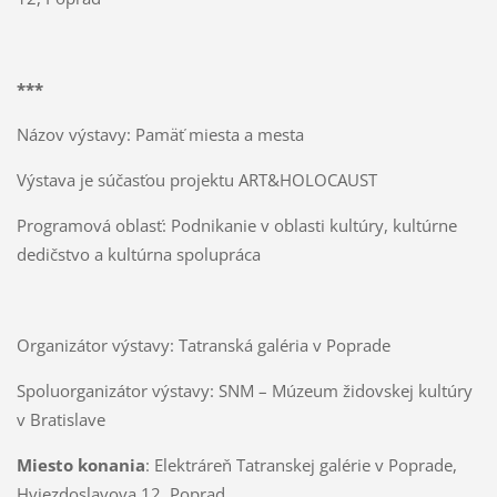
***
Názov výstavy: Pamäť miesta a mesta
Výstava je súčasťou projektu ART&HOLOCAUST
Programová oblasť: Podnikanie v oblasti kultúry, kultúrne
dedičstvo a kultúrna spolupráca
Organizátor výstavy: Tatranská galéria v Poprade
Spoluorganizátor výstavy: SNM – Múzeum židovskej kultúry
v Bratislave
Miesto konania
: Elektráreň Tatranskej galérie v Poprade,
Hviezdoslavova 12, Poprad