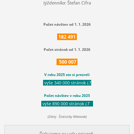
týždenníka
: Štefan Cifra
Počet návštev od 1. 1. 2026
182
491
Počet stránok od 1. 1. 2026
500
007
V roku 2025 ste si prezreli
vyše 340 000 stránok
LT
Počet návštev v roku 2025
vyše 890 000 stránok
LT
(Zdroj: Štatistiky Webnode)
Ďakujeme za vašu priazeň.