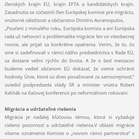
členských krajín EÚ, krajín EFTA a kandidátskych krajín.
Zasadnutia sa zúčastnil člen Európskej komisie pre migráciu,
vnútorné záležitosti a občianstvo Dimitris Avramopulos.
„Poučení z minulého roku, Európska komisia a ani Európska
rada už nehovorí o problematike migrácie len vo všeobecnej
rovine, ale prijali sa konkrétne opatrenia. Verím, že to, čo
sme si zadefinovali v rámci nášho predsedníctva v Rade EÚ,
sa dostane veľmi rýchlo do života. A že o šesť mesiacov
budeme vedieť občanom EÚ dokázať, že vieme ochrániť
hodnoty Únie, ktoré sú dnes považované za samozrejmosť,“
uviedol podpredseda vlády SR a minister vnútra Robert
Kaliňák na tlačovej konferencii po neformálnom rokovaní.
Migrácia a udržateľné riešenia
Migrácia je naďalej kľúčovou témou, ktorá si vyžaduje
cielenú pozornosť a udržateľné riešenia.V oblasti migrácie
vítame oznámenie Komisie o „novom rámci partnerstva“ s