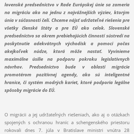
lovenské predsedníctvo v Rade Európskej únie sa zameria
na migráciu ako na jednu z najvážnejších výziev, ktorým
únia v súčasnosti čelí. Chceme nájsť udržateľné riešenia pre
všetky členské štáty a pre EÚ ako celok. Slovenské
predsedníctvo sa okrem prebiehajúcich činností sústredí na
poskytnutie adekvátnych východísk a pomoci počas
akejkoľvek núdze, ktorá môže nastať. Vyvinieme
maximálne úsilie na podporu pokroku legislatívnych
návrhov. Predsedníctvo bude v oblasti migrácie
promotérom pozitívnej agendy, ako sú inteligentné
hranice, či systém modrých kariet, ktoré podporia legálne
spôsoby migrácie do EÚ.
O migrácii a jej udržateľných riešeniach, ako aj o otázkach
spojených s ochranou hraníc a schengenského priestoru
rokovali dnes 7. júla v Bratislave ministri vnútra 28