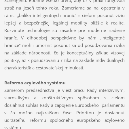
Schengenu. Robíme všetko preto, aby už v praxi fungovala
stráž na jeseň tohto roka. Zameriame sa na opatrenia v
rámci „balíka inteligentných hraníc“ s cieľom posunúť víziu
lepšej a bezpečnejšej legálnej mobility bližšie k realite.
Rozvinuté technológie sú zásadné pre moderné riadenie
hraníc. V dlhodobej perspektívne by nám „inteligentné
hranice“ mohli umožniť posunúť sa od posudzovania rizika
na základe národnosti, čo je konceptuálny základ vízovej
politiky, až k posudzovaniu rizika na základe individuálnych
charakteristík a cestovateľskej minulosti.
Reforma azylového systému
Zámerom predsedníctva je viesť prácu Rady intenzívnym,
starostlivým a konštruktívnym spôsobom s cieľom
dosiahnuť súhlas Rady a zapojenie Európskeho parlamentu
v čo možno najkratšom čase. Prioritou je dosiahnuť
udržateľnú reformu spoločného európskeho azylového
systému.