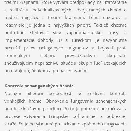
tretími krajinami, ktoré vytvára predpoklady na uzatváranie
a realizáciu individualizovaných dvojstranných dohôd o
riadení migrácie s tretími krajinami. Téma návratov a
readmisie je jedna z najvyšších priorít. Taktiež chceme
podrobne sledovať stav západobalkánskej trasy a
implementácie dohody EÚ s Tureckom. Je nevyhnutné
prerušiť prílev nelegálnych migrantov a bojovať proti
kriminálnym sieťam, prevádzačským skupinám
zneužívajúcim nepriaznivú situáciu skupín ľudí utekajúcich
pred vojnou, útlakom a prenasledovaním.
Kontrola schengenských hraníc
Nosným pilierom bezpečnosti je efektívna kontrola
vonkajších hraníc. Obnovenie fungovania schengenských
hraníc je kľúčovou prioritou. Preto je potrebné pokračovať v
procese vytvárania Európskej pohraničnej a pobrežnej
stráže, čo je nevyhnutné pre udržanie správneho fungovania