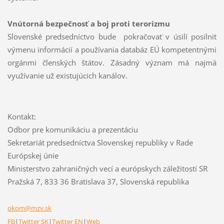
Vnútorná bezpečnosť a boj proti terorizmu
Slovenské predsedníctvo bude pokračovať v úsilí posilniť
výmenu informácií a používania databáz EÚ kompetentnými
orgánmi členských štátov. Zásadný význam má najmä
využívanie už existujúcich kanálov.
Kontakt:
Odbor pre komunikáciu a prezentáciu
Sekretariát predsedníctva Slovenskej republiky v Rade
Európskej únie
Ministerstvo zahraničných vecí a európskych záležitostí SR
Pražská 7, 833 36 Bratislava 37, Slovenská republika
okom@mzv.sk
FB
|
Twitter SK
|
Twitter EN
|
Web