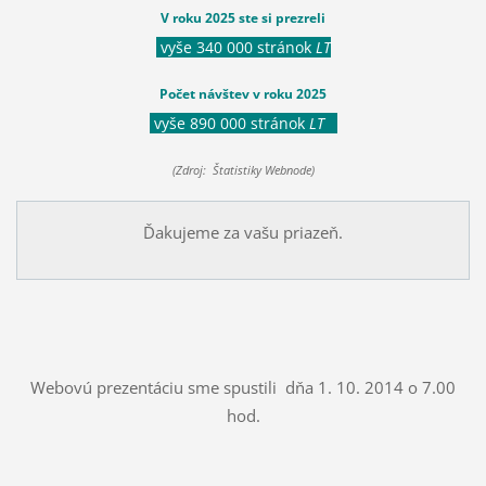
V roku 2025 ste si prezreli
vyše 340 000 stránok
LT
Počet návštev v roku 2025
vyše 890 000 stránok
LT
(Zdroj: Štatistiky Webnode)
Ďakujeme za vašu priazeň.
Webovú prezentáciu sme spustili dňa 1. 10. 2014 o 7.00
hod.