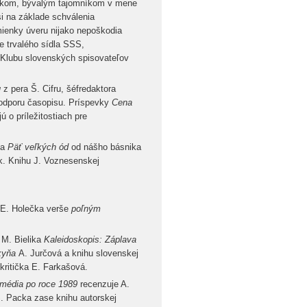
níkom, bývalým tajomníkom v mene
 na základe schválenia
ienky úveru nijako nepoškodia
e trvalého sídla SSS,
 Klubu slovenských spisovateľov
u
z pera Š. Cifru, šéfredaktora
podporu časopisu. Príspevky
Cena
ú o príležitostiach pre
la
Päť veľkých ód
od nášho básnika
bík. Knihu J. Voznesenskej
E. Holečka verše
poľným
 M. Bielika
Kaleidoskopis: Záplava
kyňa
A. Jurčová a knihu slovenskej
 kritička E. Farkašová.
 média po roce 1989
recenzuje A.
. Packa zase knihu autorskej