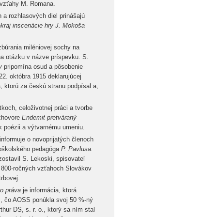
é vzťahy M. Romana.
a rozhlasových diel prinášajú
kraj inscenácie hry J. Mokoša
búrania miléniovej sochy na
a otázku v názve príspevku. S.
v
pripomína osud a pôsobenie
22. októbra 1915 deklarujúcej
 ktorú za českú stranu podpísal a,
tkoch, celoživotnej práci a tvorbe
ozhovore
Endemit pretváraný
k poézii a výtvarnému umeniu.
nformuje o novoprijatých členoch
koškolského pedagóga
P. Pavlusa.
 zostavil S. Lekoski, spisovateľ
o 800-ročných vzťahoch Slovákov
rbovej.
o práva
je informácia, ktorá
om, čo AOSS ponúkla svoj 50 %-ný
hur DS, s. r. o., ktorý sa ním stal