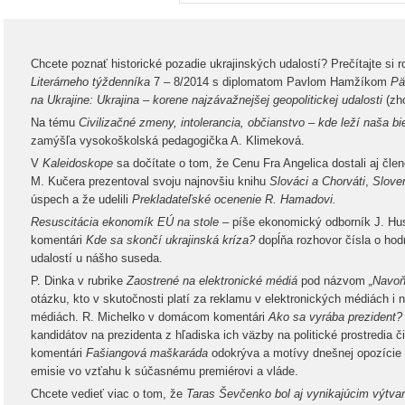
Chcete poznať historické pozadie ukrajinských udalostí? Prečítajte si 
Literárneho týždenníka
7 – 8/2014 s diplomatom Pavlom Hamžíkom
Päť
na Ukrajine: Ukrajina – korene najzávažnejšej geopolitickej udalosti
(zho
Na tému
Civilizačné zmeny, intolerancia, občianstvo – kde leží naša b
zamýšľa vysokoškolská pedagogička A. Klimeková.
V
Kaleidoskope
sa dočítate o tom, že Cenu Fra Angelica dostali aj čle
M. Kučera prezentoval svoju najnovšiu knihu
Slováci a Chorváti
,
Sloven
úspech a že udelili
Prekladateľské ocenenie R. Hamadovi.
Resuscitácia ekonomík EÚ na stole
– píše ekonomický odborník J. Husá
komentári
Kde sa skončí ukrajinská kríza?
dopĺňa rozhovor čísla o hod
udalostí u nášho suseda.
P. Dinka v rubrike
Zaostrené na elektronické médiá
pod názvom
„Navoň
otázku, kto v skutočnosti platí za reklamu v elektronických médiách i
médiách. R. Michelko v domácom komentári
Ako sa vyrába prezident?
kandidátov na prezidenta z hľadiska ich väzby na politické prostredia či
komentári
Fašiangová maškaráda
odokrýva a motívy dnešnej opozície pri
emisie vo vzťahu k súčasnému premiérovi a vláde.
Chcete vedieť viac o tom, že
Taras Ševčenko bol aj vynikajúcim výtva