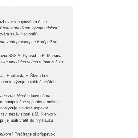
rozhovor v najnovšom čísle
 rokov svedkom vývoja udalostí
vára sa A- Halvoník).
ieda v integrujúcej sa Európe?
sa
novia SSS A. Hykisch a R. Marsina,
ská divadelná scéna v Indii
zožala
r. Publicista F. Škvrnda v
notenie vývoja najaktuálnejších
aná zdochlina“
odpovedá na
 na manipulačné spôsoby v našich
analyzuje niektoré aspekty
 tzv. nezávislosti a M. Klenko v
 jej úsilí vrátiť do hry kauzu
rníkom?
Prečítajte si príspevok