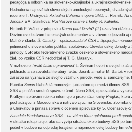
pedagóga a odborníka na slovensko-ukrajinské a ukrajinsko-slovensk
Hodnotenia najnovších slovenských umeleckých operných, divadelných 
recenzie T. Ursínyová:
Aktuálna Bohéma v opere SND,
J. Rezník:
Na o
Jánošík
a A. Sláviková:
Rozhlasové čítanie z knihy R. Kalného.
Historik F. Vrábel v príspevku
Komu patrí Devín? (II.)
uzatvára otázku z
Devíne svedectvom historických dokumentov a v závere odpovedá aj n
Mathé v článku
Š. Osuský – spoluzakladateľ ČSR a Spojených národo
jedinečného slovenského politika, spolutvorcu Clevelandskej dohody z 
princípy ČSR ako federatívneho zväzku českého a slovenského národa,
žiaľ, po vzniku ČSR nedodržal aj T. G. Masaryk.
V rozhovore
Trvalé úsilie o pravdivosť
L. Švihran hovorí o svojich začia
publicistu a spisovateľa literatúry faktu. Básnik a maliar M. Bartoš v r
záťažou
sa vyznáva zo svojho vzťahu k prírode, vede a, samozrejme, 
Rubrika
Servis
blahoželá marcovým jubilantom spomedzi členov SSS, i
SSS a prináša smutnú správu o úmrtí člena SSS, spisovateľa a vyso
Krátkymi správami rubrika informuje o prezentácii knihy
Proglas
, ktorú
pochádzajúci z Macedónska a natrvalo žijúci na Slovensku, zborníka 
a Chorvátov a prináša správu o ocenení spisovateľky S. Očenášovej-Št
Zasadalo Predstavenstvo SSS – na vážnu tému uplatnenia predkupnéh
v skratke rekapituluje, ako sa vyvíja situácia okolo budovy SSS po t
podiel v budove na odpredaj terajšiemu nájomcovi celej budovy firme Art