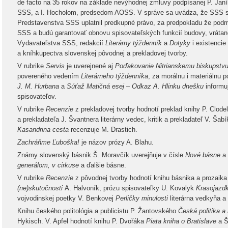
de facto na 35 rokov na základe nevýhodnej zmluvy podpísanej P. Ja
SSS, a I. Hocholom, predsedom AOSS. V správe sa uvádza, že SSS si
Predstavenstva SSS uplatnil predkupné právo, za predpokladu že podm
SSS a budú garantovať obnovu spisovateľských funkcií budovy, vrátan
Vydavateľstva SSS, redakcií
Literárny týždenník
a
Dotyky
i existencie
a kníhkupectva slovenskej pôvodnej a prekladovej tvorby.
V rubrike
Servis
je uverejnené aj
Poďakovanie Nitrianskemu biskupstv
povereného vedením
Literárneho týždenníka
, za morálnu i materiálnu 
J. M. Hurbana
a
Súťaž Matičná esej – Odkaz A. Hlinku dnešku
informuj
spisovateľov.
V rubrike
Recenzie
z prekladovej tvorby hodnotí preklad knihy P. Clode
a prekladateľa J. Švantnera literárny vedec, kritik a prekladateľ V. Ša
Kasandrina cesta
recenzuje M. Drastich.
Zachráňme Ľuboška!
je názov prózy A. Blahu.
Známy slovenský básnik Š. Moravčík uverejňuje v čísle
Nové básne
a 
generálom, v cirkuse
a ďalšie
básne.
V rubrike
Recenzie
z pôvodnej tvorby hodnotí knihu básnika a prozaika
(ne)skutočnosti
A. Halvoník, prózu spisovateľky U. Kovalyk
Krasojazd
vojvodinskej poetky V. Benkovej
Perličky minulosti
literárna vedkyňa a
Knihu českého politológia a publicistu P. Žantovského
Česká politika a
Hykisch. V. Apfel hodnotí knihu P. Dvořáka
Piata kniha o Bratislave
a Š