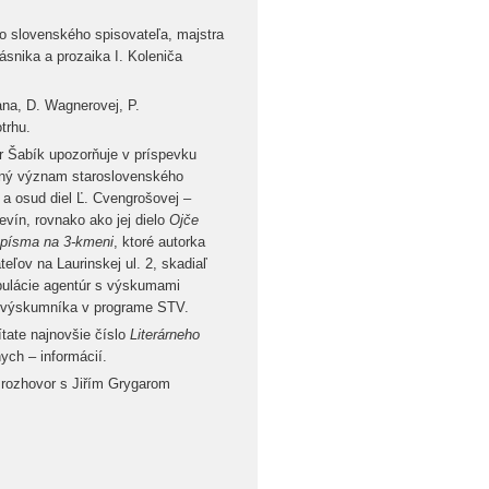
 slovenského spisovateľa, majstra
snika a prozaika I. Koleniča
ana, D. Wagnerovej, P.
trhu.
ver Šabík upozorňuje v príspevku
ný význam staroslovenského
 a osud diel Ľ. Cvengrošovej –
evín, rovnako ako jej dielo
Ojče
 písma na 3-kmeni
, ktoré autorka
eľov na Laurinskej ul. 2, skadiaľ
ipulácie agentúr s výskumami
o výskumníka v programe STV.
tate najnovšie číslo
Literárneho
nych – informácií.
e rozhovor s Jiřím Grygarom