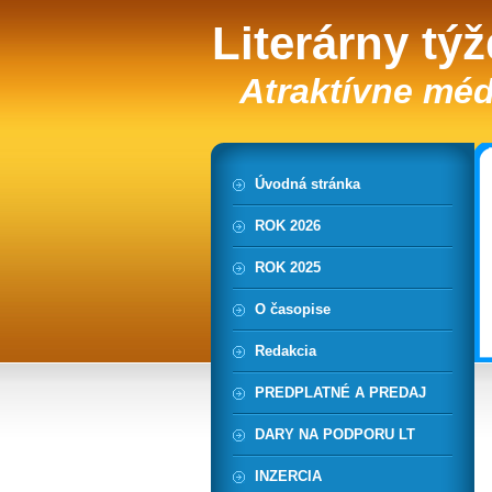
Literárny tý
Atraktívne méd
Úvodná stránka
ROK 2026
ROK 2025
O časopise
Redakcia
PREDPLATNÉ A PREDAJ
DARY NA PODPORU LT
INZERCIA