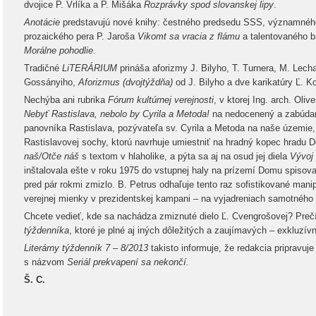
dvojice P. Vrlíka a P. Mišáka
Rozprávky spod slovanskej lipy
.
Anotácie
predstavujú nové knihy: čestného predsedu SSS, významného
prozaického pera P. Jaroša
Vikomt sa vracia z flámu
a talentovaného bá
Morálne pohodlie
.
Tradičné
LiTERÁRIUM
prináša aforizmy J. Bilyho, T. Turnera, M. Lech
Gossányiho,
Aforizmus (dvojtýždňa)
od J. Bilyho a dve karikatúry Ľ. Ko
Nechýba ani rubrika
Fórum kultúrnej verejnosti
, v ktorej Ing. arch. Oli
Nebyť Rastislava, nebolo by Cyrila a Metoda!
na nedocenený a zabúda
panovníka Rastislava, pozývateľa sv. Cyrila a Metoda na naše územie,
Rastislavovej sochy, ktorú navrhuje umiestniť na hradný kopec hradu D
naš/Otče náš
s textom v hlaholike, a pýta sa aj na osud jej diela
Vývoj
inštalovala ešte v roku 1975 do vstupnej haly na prízemí Domu spisovat
pred pár rokmi zmizlo. B. Petrus odhaľuje tento raz sofistikované man
verejnej mienky v prezidentskej kampani – na vyjadreniach samotnéh
Chcete vedieť, kde sa nachádza zmiznuté dielo Ľ. Cvengrošovej? Prečí
týždenníka
, ktoré je plné aj iných dôležitých a zaujímavých – exkluzív
Literárny týždenník 7 – 8/2013
takisto informuje, že redakcia pripravuj
s názvom
Seriál prekvapení sa nekončí.
Š. C.