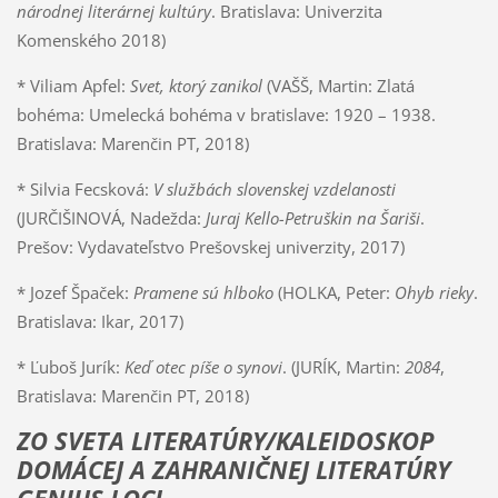
národnej literárnej kultúry
. Bratislava: Univerzita
Komenského 2018)
* Viliam Apfel:
Svet, ktorý zanikol
(VAŠŠ, Martin: Zlatá
bohéma: Umelecká bohéma v bratislave: 1920 – 1938.
Bratislava: Marenčin PT, 2018)
* Silvia Fecsková:
V službách slovenskej vzdelanosti
(JURČIŠINOVÁ, Nadežda:
Juraj Kello-Petruškin na Šariši
.
Prešov: Vydavateľstvo Prešovskej univerzity, 2017)
* Jozef Špaček:
Pramene sú hlboko
(HOLKA, Peter:
Ohyb rieky
.
Bratislava: Ikar, 2017)
* Ľuboš Jurík:
Keď otec píše o synovi
. (JURÍK, Martin:
2084
,
Bratislava: Marenčin PT, 2018)
ZO SVETA LITERATÚRY/KALEIDOSKOP
DOMÁCEJ A ZAHRANIČNEJ LITERATÚRY