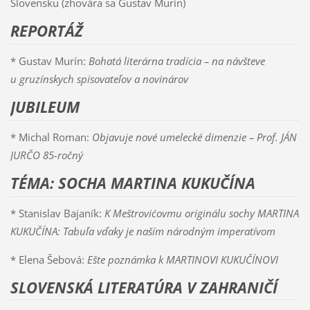
Slovensku (zhovára sa Gustav Murín)
REPORTÁŽ
* Gustav Murín:
Bohatá literárna tradícia – na návšteve
u gruzínskych spisovateľov a novinárov
JUBILEUM
* Michal Roman:
Objavuje nové umelecké dimenzie – Prof. JÁN
JURČO 85-ročný
TÉMA: SOCHA MARTINA KUKUČÍNA
* Stanislav Bajaník:
K Meštrovićovmu originálu sochy MARTINA
KUKUČÍNA: Tabuľa vďaky je naším národným imperatívom
* Elena Šebová:
Ešte poznámka k MARTINOVI KUKUČÍNOVI
SLOVENSKÁ LITERATÚRA V ZAHRANIČÍ