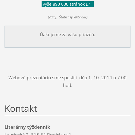
vyše 890 000 stránok
LT
(Zdroj: Štatistiky Webnode)
Ďakujeme za vašu priazeň.
Webovú prezentáciu sme spustili dňa 1. 10. 2014 o 7.00
hod.
Kontakt
Literárny týždenník
Laurinská 2, 815 84 Bratislava 1