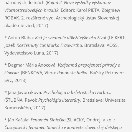
národných dejinách (
Bojná 2: Nové výsledky výskumov
včasnostredovekých hradísk
. Editori: Karol PIETA, Zbigniew
ROBAK. 2. rozšírené vyd. Archeologický ústav Slovenskej
akadémie vied, 2017)
* Anton Blaha:
Keď je svedomie dôležitejšie ako život
(LEIKERT,
Jozef:
Rozčesnutý čas Marka Frauwirtha
. Bratislava: AOSS,
Vydavateľstvo Luna, 2017)
* Dagmar Mária Anocová:
Vzájomná prepojenosť prírody a
človeka
. (BENKOVÁ, Viera:
Panónske haiku
. Báčsky Petrovec:
SVC, 2018)
* Jana Javorčíková:
Psychológia a beletristická tvorba...
(ŠTUBŇA, Pavol:
Psychológia literatúry
. Bratislava: Univerzita
Komenského, 2017)
* Ján Kačala:
Fenomén Slniečko
(SLIACKY, Ondrej, a kol.:
Časopisecký fenomén Slniečko v kontexte slovenskej detskej a