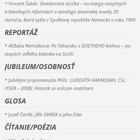
*
Vincent Šabík:
Oneskorená slzička
– na margo neúplných
a klamlivých informácií o antológii slovenskej novely 20.
storočia, ktorá vyšla v Spolkovej republike Nemecko v roku 1969
REPORTÁŽ
* Alžbeta Remiášová:
Po Taliansku s GOETHEHO knihou – po
stopách veľkého básnika na Sicílii
JUBILEUM/OSOBNOSŤ
*
Jubilejné pripomenutia PhDr. ĽUDOVÍTA HARAKSIMA, CSc.
(1928 – 2008): Historik so srdcom matičiara
GLOSA
* Jozef Čertík:
JÁN SMREK a jeho Elán
ČÍTANIE/POÉZIA