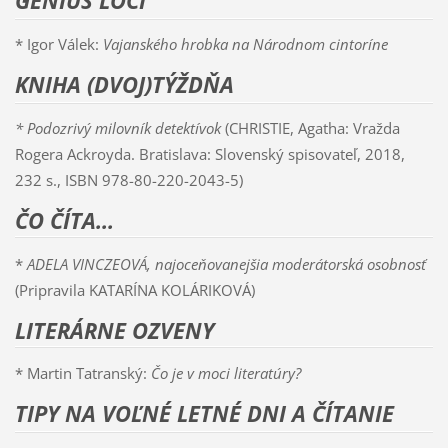
GENIUS LOCI
* Igor Válek:
Vajanského hrobka na Národnom cintoríne
KNIHA (DVOJ)TÝŽDŇA
* Podozrivý milovník detektívok
(CHRISTIE, Agatha: Vražda
Rogera Ackroyda. Bratislava: Slovenský spisovateľ, 2018,
232 s., ISBN 978-80-220-2043-5)
ČO ČÍTA...
*
ADELA VINCZEOVÁ, najoceňovanejšia moderátorská osobnosť
(Pripravila KATARÍNA KOLÁRIKOVÁ)
LITERÁRNE OZVENY
* Martin Tatranský:
Čo je v moci literatúry?
TIPY NA VOĽNÉ LETNÉ DNI A ČÍTANIE