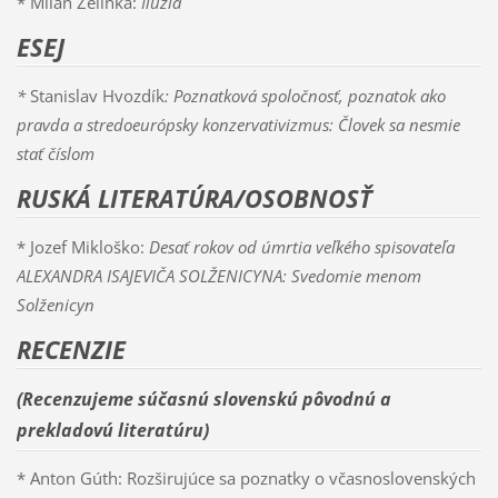
* Milan Zelinka:
Ilúzia
ESEJ
*
Stanislav Hvozdík
: Poznatková spoločnosť, poznatok ako
pravda a stredoeurópsky konzervativizmus: Človek sa nesmie
stať číslom
RUSKÁ LITERATÚRA/OSOBNOSŤ
* Jozef Mikloško:
Desať rokov od úmrtia veľkého spisovateľa
ALEXANDRA ISAJEVIČA SOLŽENICYNA: Svedomie menom
Solženicyn
RECENZIE
(Recenzujeme súčasnú slovenskú pôvodnú a
prekladovú literatúru)
* Anton Gúth: Rozširujúce sa poznatky o včasnoslovenských