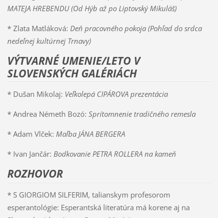
MATEJA HREBENDU (Od Hýb až po Liptovský Mikuláš)
* Zlata Matláková:
Deň pracovného pokoja (Pohľad do srdca
nedeľnej kultúrnej Trnavy)
VÝTVARNÉ UMENIE/LETO V
SLOVENSKÝCH GALÉRIÁCH
* Dušan Mikolaj:
Veľkolepá CIPÁROVA prezentácia
* Andrea Németh Bozó:
Sprítomnenie tradičného remesla
* Adam Vlček:
Maľba JÁNA BERGERA
* Ivan Jančár:
Bodkovanie PETRA ROLLERA
na kameň
ROZHOVOR
* S GIORGIOM SILFERIM, talianskym profesorom
esperantológie: Esperantská literatúra má korene aj na