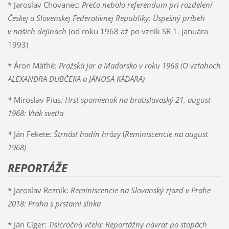
* Jaroslav Chovanec:
Prečo nebolo referendum pri rozdelení
Českej a Slovenskej Federatívnej Republiky: Úspešný príbeh
v našich dejinách
(od roku 1968 až po vznik SR 1. januára
1993)
* Áron Máthé:
Pražská jar a Maďarsko v roku 1968
(O vzťahoch
ALEXANDRA DUBČEKA a JÁNOSA KÁDÁRA)
*
Miroslav Pius
:
Hrsť spomienok na bratislavaský 21. august
1968: Vták svetla
*
Ján Fekete:
Štrnásť hodín hrôzy
(
Reminiscencie na august
1968)
REPORTÁŽE
* Jaroslav Rezník:
Reminiscencie na Slovanský zjazd v Prahe
2018: Praha s prstami slnka
* Ján Cíger:
Tisícročná včela: Reportážny návrat po stopách