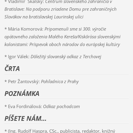
* Vladimír Skalský:
Centrum slovenského zahraničia v
Bratislave: Na podporu zriadene Domu pre zahraničných
Slovákov na bratislavskej Laurinskej ulici
* Mária Komorová:
Pripomenuli sme si 300. výročie
opätovného založenia Malého Kereša/Kiskőrösa slovenskými
kolonistami: Príspevok oboch národov do európskej kultúry
* Igor Válek:
Dôležitý slovanský odkaz z Terchovej
ČRTA
* Petr Žantovský:
Pohľadnica z Prahy
POZNÁMKA
* Eva Fordinálová:
Odkaz pochodcom
PÍŠETE NÁM...
* (Ing. Rudolf Haspra, CSc., publicista, redaktor, knižný