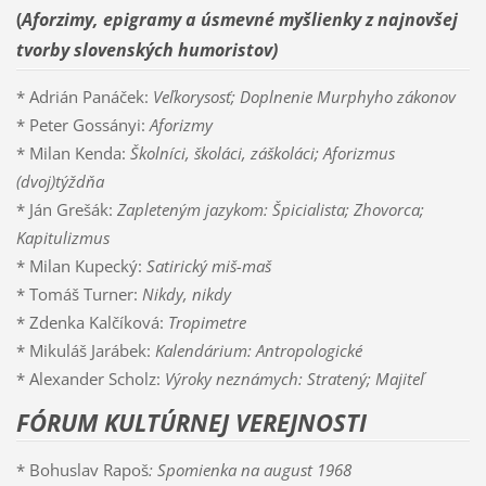
(
Aforzimy, epigramy a úsmevné myšlienky z najnovšej
tvorby slovenských humoristov)
* Adrián Panáček:
Veľkorysosť; Doplnenie Murphyho zákonov
* Peter Gossányi:
Aforizmy
* Milan Kenda:
Školníci, školáci, záškoláci; Aforizmus
(dvoj)týždňa
* Ján Grešák:
Zapleteným jazykom: Špicialista; Zhovorca;
Kapitulizmus
* Milan Kupecký:
Satirický miš-maš
* Tomáš Turner:
Nikdy, nikdy
* Zdenka Kalčíková:
Tropimetre
* Mikuláš Jarábek:
Kalendárium: Antropologické
* Alexander Scholz:
Výroky neznámych: Stratený; Majiteľ
FÓRUM KULTÚRNEJ VEREJNOSTI
* Bohuslav Rapoš
: Spomienka na august 1968