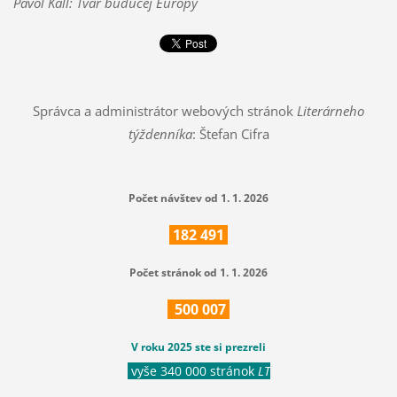
Pavol Kall: Tvár budúcej Európy
Správca a administrátor webových stránok
Literárneho
týždenníka
: Štefan Cifra
Počet návštev od 1. 1. 2026
182
491
Počet stránok od 1. 1. 2026
500
007
V roku 2025 ste si prezreli
vyše 340 000 stránok
LT