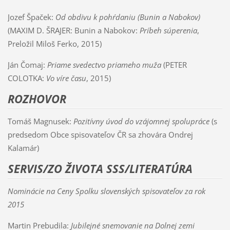
Jozef Špaček:
Od obdivu k pohŕdaniu (Bunin a Nabokov)
(MAXIM D. ŠRAJER: Bunin a Nabokov:
Príbeh súperenia
,
Preložil Miloš Ferko, 2015)
Ján Čomaj:
Priame svedectvo priameho muža
(PETER
COLOTKA:
Vo víre času
, 2015)
ROZHOVOR
Tomáš Magnusek:
Pozitívny úvod do vzájomnej spolupráce
(s
predsedom Obce spisovateľov ČR sa zhovára Ondrej
Kalamár)
SERVIS/ZO ŽIVOTA SSS/LITERATÚRA
Nominácie na Ceny Spolku slovenských spisovateľov za rok
2015
Martin Prebudila:
Jubilejné snemovanie na Dolnej zemi