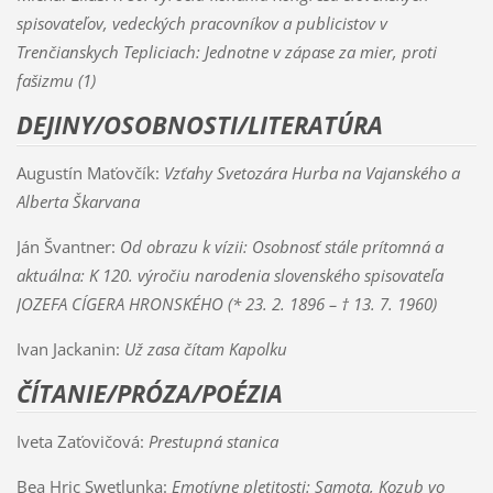
spisovateľov, vedeckých pracovníkov a publicistov v
Trenčianskych Tepliciach: Jednotne v zápase za mier, proti
fašizmu (1)
DEJINY/OSOBNOSTI/LITERATÚRA
Augustín Maťovčík:
Vzťahy Svetozára Hurba na Vajanského a
Alberta Škarvana
Ján Švantner:
Od obrazu k vízii: Osobnosť stále prítomná a
aktuálna: K 120. výročiu narodenia slovenského spisovateľa
JOZEFA CÍGERA HRONSKÉHO (* 23. 2. 1896 – † 13. 7. 1960)
Ivan Jackanin:
Už zasa čítam Kapolku
ČÍTANIE/PRÓZA/POÉZIA
Iveta Zaťovičová:
Prestupná stanica
Bea Hric Swetlunka:
Emotívne pletitosti: Samota, Kozub vo