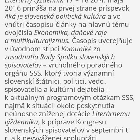
2016 prináša na prvej strane príspevok
Aká je slovenská politická kultúra
a vo
vnútri časopisu články na hlavnú tému
dvojčísla
Ekonomika, daňové raje
a multikulturalizmus.
Časopis uverejňuje
v úvodnom stĺpci
Komuniké zo
zasadnutia Rady Spolku slovenských
spisovateľov
– vrcholného poradného
orgánu SSS, ktorý tvoria významní
slovenskí štátnici, politici, vedci,
spisovatelia a kultúrni dejatelia –
k aktuálnym programovým otázkam SSS,
najmä k situácii okolo poskytnutia
neúnosne zníženej dotácie
Literárnemu
týždenníku
, k príprave Kongresu
slovenských spisovateľov v septembri t.
r. a k nevyváženej spolupráci