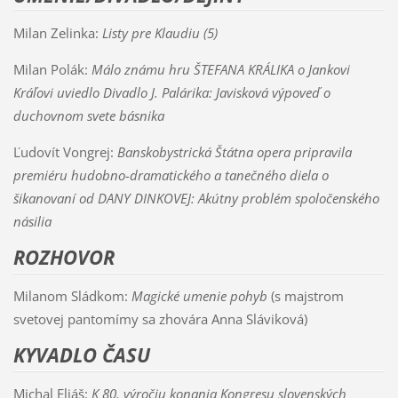
Milan Zelinka:
Listy pre Klaudiu (5)
Milan Polák:
Málo známu hru ŠTEFANA KRÁLIKA o Jankovi
Kráľovi uviedlo Divadlo J. Palárika: Javisková výpoveď o
duchovnom svete básnika
Ľudovít Vongrej:
Banskobystrická Štátna opera pripravila
premiéru hudobno-dramatického a tanečného diela o
šikanovaní od DANY DINKOVEJ: Akútny problém spoločenského
násilia
ROZHOVOR
Milanom Sládkom:
Magické umenie pohyb
(s majstrom
svetovej pantomímy sa zhovára Anna Sláviková)
KYVADLO ČASU
Michal Eliáš:
K 80. výročiu konania Kongresu slovenských