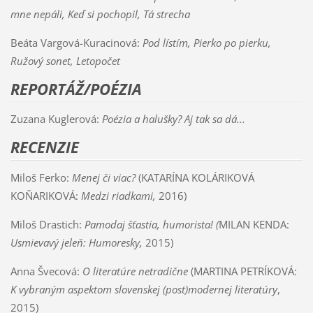
mne nepáli, Keď si pochopil, Tá strecha
Beáta Vargová-Kuracinová:
Pod lístím, Pierko po pierku,
Ružový sonet, Letopočet
REPORTÁŽ/POÉZIA
Zuzana Kuglerová:
Poézia a halušky? Aj tak sa dá...
RECENZIE
Miloš Ferko:
Menej či viac?
(KATARÍNA KOLÁRIKOVÁ
KOŇARIKOVÁ:
Medzi riadkami,
2016)
Miloš Drastich:
Pamodaj šťastia, humorista! (
MILAN KENDA:
Usmievavý jeleň: Humoresky,
2015)
Anna Švecová:
O literatúre netradične
(MARTINA PETRÍKOVÁ:
K vybraným aspektom slovenskej (post)modernej literatúry
,
2015)