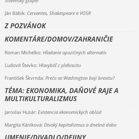
Slovenský gospel
Ján Bábik:
Cervantes, Shakespeare a VOSR
Z POZVÁNOK
KOMENTÁRE/DOMOV/ZAHRANIČIE
Roman Michelko:
Hľadanie opozičných alternatív
Ľudovít Števko:
Hlavybôľ z plebiscitu
František Škvrnda:
Prečo sa Washington bojí brexitu?
TÉMA: EKONOMIKA, DAŇOVÉ RAJE A
MULTIKULTURALIZMUS
Jaroslav Husár:
Existencia ekonomických oblúd
Margita Kániková:
Divoký kapitalizmus a dnešná doba
UMENIE/DIVADLO/DEJINY