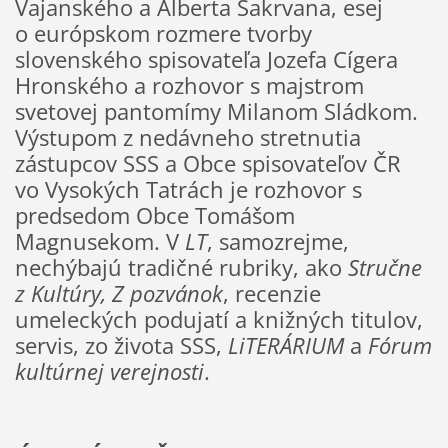
Vajanského a Alberta Šakrvana, esej
o európskom rozmere tvorby
slovenského spisovateľa Jozefa Cígera
Hronského a rozhovor s majstrom
svetovej pantomímy Milanom Sládkom.
Výstupom z nedávneho stretnutia
zástupcov SSS a Obce spisovateľov ČR
vo Vysokých Tatrách je rozhovor s
predsedom Obce Tomášom
Magnusekom. V
LT
, samozrejme,
nechýbajú tradičné rubriky, ako
Stručne
z Kultúry, Z pozvánok
, recenzie
umeleckých podujatí a knižných titulov,
servis, zo života SSS,
LiTERÁRIUM
a
Fórum
kultúrnej verejnosti
.