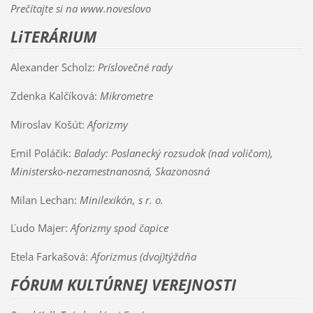
Prečítajte si na www.noveslovo
LiTERÁRIUM
Alexander Scholz:
Príslovečné rady
Zdenka Kalčíková:
Mikrometre
Miroslav Košút:
Aforizmy
Emil Poláčik:
Balady: Poslanecký rozsudok (nad voličom),
Ministersko-nezamestnanosná, Skazonosná
Milan Lechan:
Minilexikón, s r. o.
Ľudo Majer:
Aforizmy spod čapice
Etela Farkašová:
Aforizmus (dvoj)týždňa
FÓRUM KULTÚRNEJ VEREJNOSTI