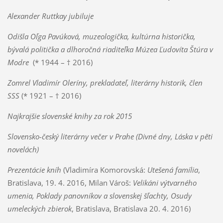
Alexander Ruttkay jubiluje
Odišla Oľga Pavúková, muzeologička, kultúrna historička,
bývalá politička a dlhoročná riaditeľka Múzea Ľudovíta Štúra v
Modre
(* 1944 – † 2016)
Zomrel Vladimír Oleríny, prekladateľ, literárny historik, člen
SSS
(* 1921 – † 2016)
Najkrajšie slovenské knihy za rok 2015
Slovensko-český literárny večer v Prahe (Divné dny, Láska v pěti
novelách)
Prezentácie kníh
(Vladimíra Komorovská:
Utešená família
,
Bratislava, 19. 4. 2016, Milan Vároš:
Velikáni výtvarného
umenia, Poklady panovníkov a slovenskej šľachty, Osudy
umeleckých zbierok
, Bratislava, Bratislava 20. 4. 2016)