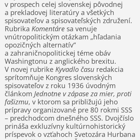
v prospech celej slovenskej pôvodnej
a prekladovej literatúry a všetkých
spisovateľov a spisovateľských združení.
Rubrika
Komentáre
sa venuje
vnútropolitickým otázkam „hľadania
opozičných alternatív“
a zahraničnopolitickej téme obáv
Washingtonu z anglického brexitu.
V novej rubrike
Kyvadlo času
redakcia
sprítomňuje Kongres slovenských
spisovateľov z roku 1936 úvodným
článkom
Jednotne v zápase za mier, proti
fašizmu
, v ktorom sa približujú jeho
prípravy organizované pre 80 rokmi SSS
– predchodcom dnešného SSS. Dvojčíslo
prináša exkluzívny kultúrnohistorický
príspevok o vzťahoch Svetozára Hurbana