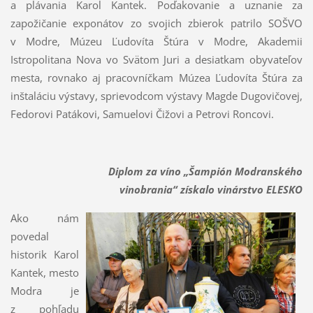
a plávania Karol Kantek. Poďakovanie a uznanie za
zapožičanie exponátov zo svojich zbierok patrilo SOŠVO
v Modre, Múzeu Ľudovíta Štúra v Modre, Akademii
Istropolitana Nova vo Svätom Juri a desiatkam obyvateľov
mesta, rovnako aj pracovníčkam Múzea Ľudovíta Štúra za
inštaláciu výstavy, sprievodcom výstavy Magde Dugovičovej,
Fedorovi Patákovi, Samuelovi Čižovi a Petrovi Roncovi.
Diplom za víno „Šampión Modranského
vinobrania“ získalo vinárstvo ELESKO
Ako nám
povedal
historik Karol
Kantek, mesto
Modra je
z pohľadu