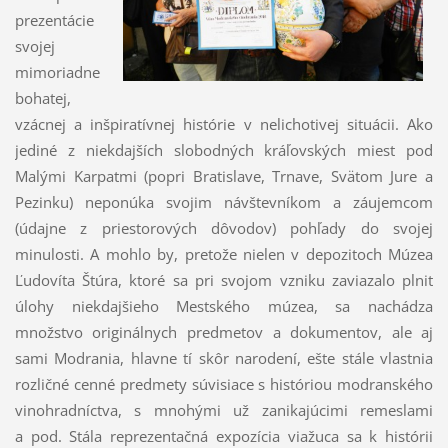
prezentácie
svojej
mimoriadne
bohatej,
vzácnej a inšpiratívnej histórie v nelichotivej situácii. Ako
jediné z niekdajších slobodných kráľovských miest pod
Malými Karpatmi (popri Bratislave, Trnave, Svätom Jure a
Pezinku) neponúka svojim návštevníkom a záujemcom
(údajne z priestorových dôvodov) pohľady do svojej
minulosti. A mohlo by, pretože nielen v depozitoch Múzea
Ľudovíta Štúra, ktoré sa pri svojom vzniku zaviazalo plniť
úlohy niekdajšieho Mestského múzea, sa nachádza
množstvo originálnych predmetov a dokumentov, ale aj
sami Modrania, hlavne tí skôr narodení, ešte stále vlastnia
rozličné cenné predmety súvisiace s históriou modranského
vinohradníctva, s mnohými už zanikajúcimi remeslami
a pod. Stála reprezentačná expozícia viažuca sa k histórii