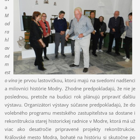
a
M
od
ra
hl
av
né
m
est
o vína
je prvou lastovičkou, ktorú majú na svedomí nadšenci
a milovníci histórie Modry. Zhodne predpokladajú, že nie je
poslednou, pretože na budúci rok plánujú pripraviť ďalšiu
výstavu. Organizátori výstavy súčasne predpokladajú, že do
volebného programu mestského zastupiteľstva sa dostane i
rekonštrukcia starej historickej radnice v Modre, ktorá má už
viac ako desaťročie pripravené projekty rekonštrukcie.
Kráľovské mesto Modra, bohaté na históriu si skutočne po