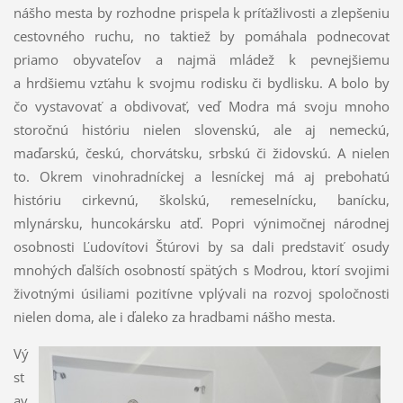
nášho mesta by rozhodne prispela k príťažlivosti a zlepšeniu
cestovného ruchu, no taktiež by pomáhala podnecovať
priamo obyvateľov a najmä mládež k pevnejšiemu
a hrdšiemu vzťahu k svojmu rodisku či bydlisku. A bolo by
čo vystavovať a obdivovať, veď Modra má svoju mnoho
storočnú históriu nielen slovenskú, ale aj nemeckú,
maďarskú, českú, chorvátsku, srbskú či židovskú. A nielen
to. Okrem vinohradníckej a lesníckej má aj prebohatú
históriu cirkevnú, školskú, remeselnícku, banícku,
mlynársku, huncokársku atď. Popri výnimočnej národnej
osobnosti Ľudovítovi Štúrovi by sa dali predstaviť osudy
mnohých ďalších osobností spätých s Modrou, ktorí svojimi
životnými úsiliami pozitívne vplývali na rozvoj spoločnosti
nielen doma, ale i ďaleko za hradbami nášho mesta.
Vý
st
av