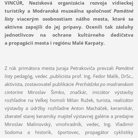
VINCÚR, Nezisková organizácia rozvoja vidieckej
turistiky a Modranská muzeálna spoločnosť
Pamätné
listy
viacerým osobnostiam nášho mesta, ktoré sa
aktívne zapojili do jej prípavy. Ocenili tak zásluhy
jednotlivcov na ochrane kultúrneho dedičstva
a propagácii mesta i regiónu Malé Karpaty.
Z rúk primátora mesta Juraja Petrakoviča prevzali
Pamätné
listy
pedagóg, vedec ,publicista prof. Ing. Fedor Malík, DrSc.,
aktivista, zostavovateľ publikácie
Prechádzka po modranskom
cintoríne
Miroslav Šimko, značkár, iniciátor výstavby
rozhľadne na Veľkej homoli Milan Ružek, turista, realizátor
výstavby a údržby rozhľadne Anton Macháček, keramikár,
zberateľ starej keramiky majiteľ výstavnej galérie a predajne
Miroslav Malinovský, vinohradník, vedec, Ing. Vladimír
Sodoma a historik, športovec, propagátor cyklistiky