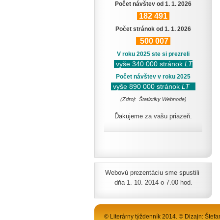
Počet návštev od 1. 1. 2026
182
491
Počet stránok od 1. 1. 2026
500
007
V roku 2025 ste si prezreli
vyše 340 000 stránok
LT
Počet návštev v roku 2025
vyše 890 000 stránok
LT
(Zdroj: Štatistiky Webnode)
Ďakujeme za vašu priazeň.
Webovú prezentáciu sme spustili
dňa 1. 10. 2014 o 7.00 hod.
© Literárny týždenník 2014. © Dizajn: Štefa