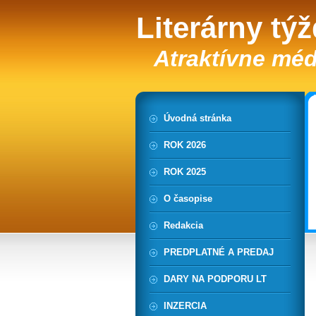
Literárny tý
Atraktívne méd
Úvodná stránka
ROK 2026
ROK 2025
O časopise
Redakcia
PREDPLATNÉ A PREDAJ
DARY NA PODPORU LT
INZERCIA