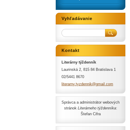
Vyhľadávanie
Kontakt
Literárny týždenník
Laurinská 2, 815 84 Bratislava 1
02/5441 8670
literarn
y.tyzden
nik@gmai
l.com
Správca a administrátor webových
stránok
Literárneho týždenníka
:
Štefan Cifra