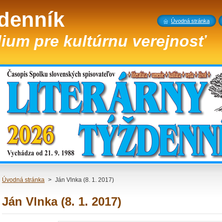
ždenník
Úvodná stránka
ium pre kultúrnu verejnosť
Úvodná stránka
>
Ján Vlnka (8. 1. 2017)
Ján Vlnka (8. 1. 2017)