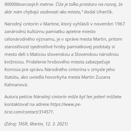
90000štvorco­vých metrov. Čiže je toľko priestoru na rozvoj, že
skôr nám chýbajú osobnosti ako miesto,“
dodal Uherčík.
Národný cintorín v Martine, ktorý vyhlásili v no­vembri 1967
zanárodnú kultúrnu pamiatku apiet­ne miesto
celonárodného významu, je v správe mes­ta Martin, pritom
starostlivosť ojednotlivé hroby pa­miatkovej podstaty si
mesto delí s Maticou sloven­skou a Slovenskou národnou
knižnicou. Pridelenie hrobového miesta zabezpečuje
Komisia pre sprá­vu Národného cintorína v zmysle jeho
štatútu, ako uviedla hovorkyňa mesta Martin Zuzana
Kalmanová.
Autora petície
Národný cintorín môže byť len je­den!
môžete
kontaktovať na adrese
https://www.pe­
ticie.com/contact/314571
.
(Zdroj: TASR, Martin, 12. 3. 2021)