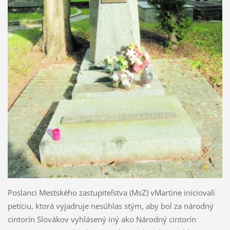
Poslanci Mestského zastupiteľstva (MsZ) vMar­tine iniciovali
petíciu, ktorá vyjadruje nesúhlas stým, aby bol za národný
cintorín Slovákov vyhlá­sený iný ako Národný cintorín