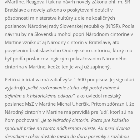
vMartine. Reagova­li tak na návrh novely zákona ohl. m. SR
Bratislave a novely zákona o poskytovaní dotácií v
pôsobnosti ministerstva kultúry z dielne koaličných
poslancov Národnej rady Slovenskej republiky (NRSR). Pod­ľa
návrhu by na Slovensku mohol popri Národnom cintoríne v
Martine vzniknúť aj Národný cintorín v Bratislave, ato
povýšením bratislavského Ondrej­ského cintorína, ktorý má
byť podľa poslancov lo­gickým pokračovaním Národného
cintorína v Mar­tine, keďže ten je vraj už zaplnený.
Petičná iniciatíva má zatiaľ vyše 1 600 podpisov. Jej signatári
vyjadrujú
„veľké rozčarovanie ztoho, aký postoj máme k
dejinám a k historickému od­kazu“
, ako uviedol mestský
poslanec MsZ v Mar­tine Michal Uherčík. Pritom zdôraznil, že
Národ­ný cintorín v Martine má pravidlá pre ľudí, kto­rí sú na
ňom pochovaní.
„Je to Národný cintorín. Pocta pre každého
spočinúť práve na tomto nádher­nom mieste. Asi pred dvoma
desiatkami rokov dosta­lo mesto do daru pozemky s rozlohou