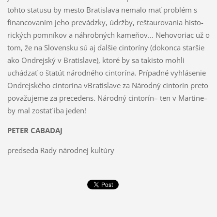
tohto statusu by mesto Bratislava nemalo mať problém s
financo­vaním jeho prevádzky, údržby, reštaurovania histo­
rických pomníkov a náhrobných kameňov... Neho­voriac už o
tom, že na Slovensku sú aj ďalšie cin­toríny (dokonca staršie
ako Ondrejský v Bratisla­ve), ktoré by sa takisto mohli
uchádzať o štatút ná­rodného cintorína. Prípadné vyhlásenie
Ondrejské­ho cintorína vBratislave za Národný cintorín preto
považujeme za precedens. Národný cintorín– ten v Martine–
by mal zostať iba jeden!
PETER CABADAJ
predseda Rady národnej kultúry