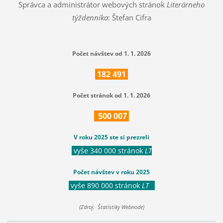
Správca a administrátor webových stránok
Literárneho
týždenníka
: Štefan Cifra
Počet návštev od 1. 1. 2026
182
491
Počet stránok od 1. 1. 2026
500
007
V roku 2025 ste si prezreli
vyše 340 000 stránok
LT
Počet návštev v roku 2025
vyše 890 000 stránok
LT
(Zdroj: Štatistiky Webnode)