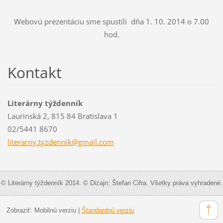
Webovú prezentáciu sme spustili dňa 1. 10. 2014 o 7.00
hod.
Kontakt
Literárny týždenník
Laurinská 2, 815 84 Bratislava 1
02/5441 8670
literarn
y.tyzden
nik@gmai
l.com
© Literárny týždenník 2014. © Dizajn: Štefan Cifra. Všetky práva vyhradené.
Zobraziť:
Mobilnú verziu
|
Štandardnú verziu