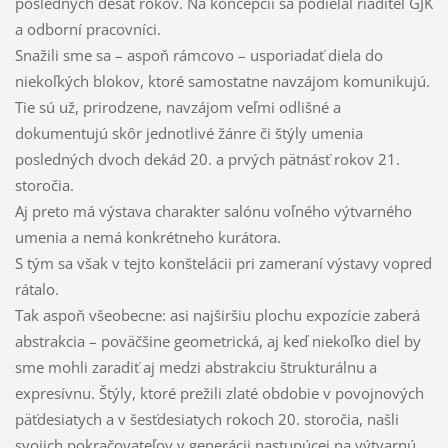
posledných desať rokov. Na koncepcii sa podieľal riaditeľ GJK
a odborní pracovníci.
Snažili sme sa – aspoň rámcovo – usporiadať diela do
niekoľkých blokov, ktoré samostatne navzájom komunikujú.
Tie sú už, prirodzene, navzájom veľmi odlišné a
dokumentujú skôr jednotlivé žánre či štýly umenia
posledných dvoch dekád 20. a prvých pätnásť rokov 21.
storočia.
Aj preto má výstava charakter salónu voľného výtvarného
umenia a nemá konkrétneho kurátora.
S tým sa však v tejto konštelácii pri zameraní výstavy vopred
rátalo.
Tak aspoň všeobecne: asi najširšiu plochu expozície zaberá
abstrakcia – poväčšine geometrická, aj keď niekoľko diel by
sme mohli zaradiť aj medzi abstrakciu štrukturálnu a
expresívnu. Štýly, ktoré prežili zlaté obdobie v povojnových
päťdesiatych a v šesťdesiatych rokoch 20. storočia, našli
svojich pokračovateľov v generácii nastupúcej na výtvarnú