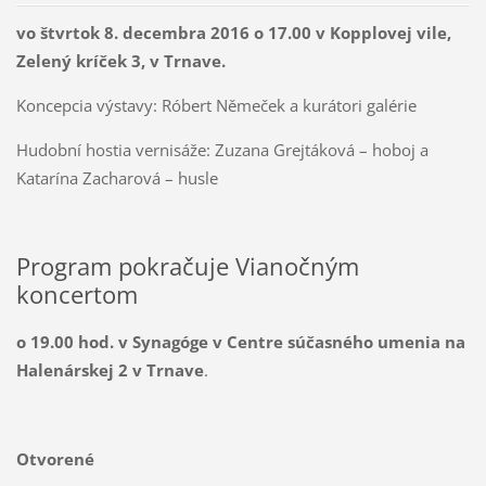
vo štvrtok 8. decembra 2016 o 17.00 v Kopplovej vile,
Zelený kríček 3, v Trnave.
Koncepcia výstavy: Róbert Němeček a kurátori galérie
Hudobní hostia vernisáže: Zuzana Grejtáková – hoboj a
Katarína Zacharová – husle
Program pokračuje Vianočným
koncertom
o 19.00 hod. v Synagóge v Centre súčasného umenia na
Halenárskej 2 v Trnave
.
Otvorené