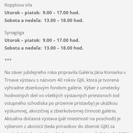
Kopplova vila
Utorok – piatok: 9.00 – 17.00 hod.
Sobota a nedeľa: 13.00 – 18.00 hod.
Synagóga
Utorok – piatok: 9.00 – 17.00 hod.
Sobota a nedeľa: 13.00 – 18.00 hod.
***
Na záver jubilejného roka pripravila Galéria Jána Koniarka v
Trnave výstavu s názvom 40 rokov GJK, ktorá je tvorená
výhradne zbierkovým fondom galérie. Výber z umelecky
hodnotných diel vo všetkých výstavných priestoroch (od
vstupného schodiska po prízemie prístavby) je ukážkou
výskumnej, akvizičnej a zbierkotvornej činnosti galérie.
Aktuálna dočasná výstava (päť miestností na poschodí) je
výberom z akvizícií (teda prírastkov do zbierok GJK) za