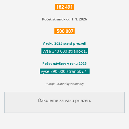
182
491
Počet stránok od 1. 1. 2026
500
007
V roku 2025 ste si prezreli
vyše 340 000 stránok
LT
Počet návštev v roku 2025
vyše 890 000 stránok
LT
(Zdroj: Štatistiky Webnode)
Ďakujeme za vašu priazeň.