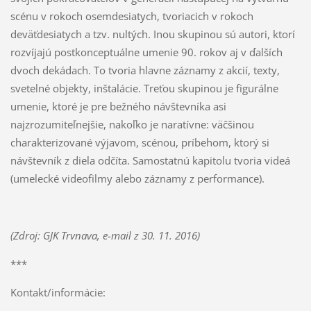
scénu v rokoch osemdesiatych, tvoriacich v rokoch
deväťdesiatych a tzv. nultých. Inou skupinou sú autori, ktorí
rozvíjajú postkonceptuálne umenie 90. rokov aj v ďalších
dvoch dekádach. To tvoria hlavne záznamy z akcií, texty,
svetelné objekty, inštalácie. Treťou skupinou je figurálne
umenie, ktoré je pre bežného návštevníka asi
najzrozumiteľnejšie, nakoľko je naratívne: väčšinou
charakterizované výjavom, scénou, príbehom, ktorý si
návštevník z diela odčíta. Samostatnú kapitolu tvoria videá
(umelecké videofilmy alebo záznamy z performance).
(Zdroj: GJK Trvnava, e-mail z 30. 11. 2016)
***
Kontakt/informácie: