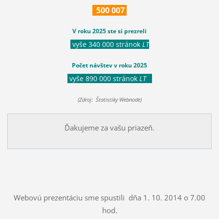
500
007
V roku 2025 ste si prezreli
vyše 340 000 stránok
LT
Počet návštev v roku 2025
vyše 890 000 stránok
LT
(Zdroj: Štatistiky Webnode)
Ďakujeme za vašu priazeň.
Webovú prezentáciu sme spustili dňa 1. 10. 2014 o 7.00
hod.