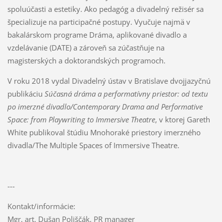
spolu­účasti a estetiky. Ako pedagóg a divadelný režisér sa
špecializuje na partici­pačné postupy. Vyučuje najmä v
bakalárskom programe Dráma, aplikované divadlo a
vzdelávanie (DATE) a zároveň sa zúčastňuje na
magisterských a doktorandských programoch.
V roku 2018 vydal Divadelný ústav v Bratislave dvojjazyčnú
publikáciu
Súčasná dráma a performatívny priestor: od textu
po imerzné divadlo/Contem­porary Drama and Performative
Space: from Playwriting to Immersive Theatre
, v ktorej Gareth
White publikoval štúdiu Mnohoraké priestory imerzného
divadla/The Multiple Spaces of Immer­sive Theatre.
---
Kontakt/informácie:
Mgr. art. Dušan Poliščák, PR manager