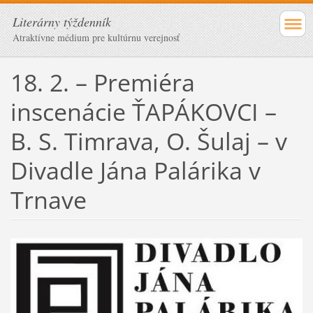
Literárny týždenník
Atraktívne médium pre kultúrnu verejnosť
18. 2. – Premiéra
inscenácie ŤAPÁKOVCI –
B. S. Timrava, O. Šulaj – v
Divadle Jána Palárika v
Trnave