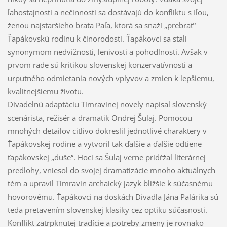
ľahostajnosti a nečinnosti sa dostávajú do konfliktu s Iľou,
ženou najstaršieho brata Paľa, ktorá sa snaží „prebrať“
Ťapákovskú rodinu k činorodosti. Ťapákovci sa stali
synonymom nedvižnosti, lenivosti a pohodlnosti. Avšak v
prvom rade sú kritikou slovenskej konzervatívnosti a
urputného odmietania nových vplyvov a zmien k lepšiemu,
kvalitnejšiemu životu.
Divadelnú adaptáciu Timravinej novely napísal slovenský
scenárista, režisér a dramatik Ondrej Šulaj. Pomocou
mnohých detailov citlivo dokreslil jednotlivé charaktery v
Ťapákovskej rodine a vytvoril tak ďalšie a ďalšie odtiene
ťapákovskej „duše“. Hoci sa Šulaj verne pridŕžal literárnej
predlohy, vniesol do svojej dramatizácie mnoho aktuálnych
tém a upravil Timravin archaický jazyk bližšie k súčasnému
hovorovému. Ťapákovci na doskách Divadla Jána Palárika sú
teda pretavením slovenskej klasiky cez optiku súčasnosti.
Konflikt zatrpknutej tradície a potreby zmeny je rovnako