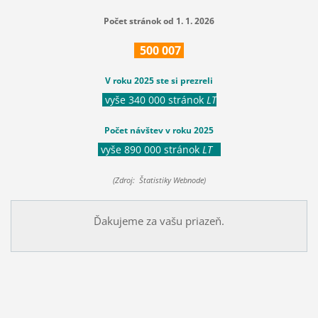
Počet stránok od 1. 1. 2026
500
007
V roku 2025 ste si prezreli
vyše 340 000 stránok
LT
Počet návštev v roku 2025
vyše 890 000 stránok
LT
(Zdroj: Štatistiky Webnode)
Ďakujeme za vašu priazeň.