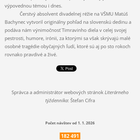
výpovednou témou i dnes.
Čerstvý absolvent divadelnej réžie na VŠMU Matúš
Bachynec vytvoril originálny pohľad na slovenskú dedinu a
podáva nám výnimočnosť Timravinho diela v celej svojej
pestrosti, humore, irónii, za ktorými sa však skrývajú malé
osobné tragédie obyčajných ľudí, ktoré sú aj po sto rokoch
rovnako pravdivé a živé.
Správca a administrátor webových stránok
Literárneho
týždenníka
: Štefan Cifra
Počet návštev od 1. 1. 2026
182
491