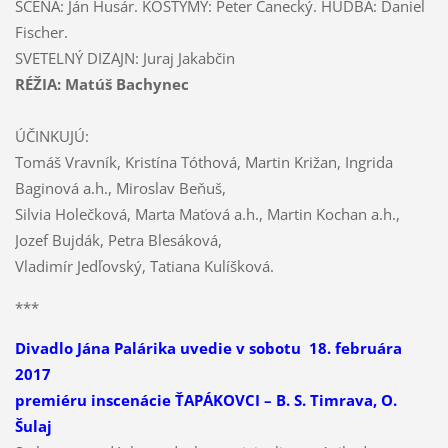
SCÉNA: Ján Husár. KOSTÝMY: Peter Čanecký. HUDBA: Daniel
Fischer.
SVETELNÝ DIZAJN: Juraj Jakabčin
RÉŽIA: Matúš Bachynec
ÚČINKUJÚ:
Tomáš Vravník, Kristína Tóthová, Martin Križan, Ingrida
Baginová a.h., Miroslav Beňuš,
Silvia Holečková, Marta Maťová a.h., Martin Kochan a.h.,
Jozef Bujdák, Petra Blesáková,
Vladimír Jedľovský, Tatiana Kulíšková.
***
Divadlo Jána Palárika uvedie v sobotu 18. februára
2017
premiéru inscenácie ŤAPÁKOVCI – B. S. Timrava, O.
Šulaj