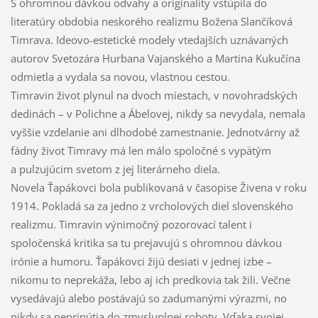
S ohromnou dávkou odvahy a originality vstúpila do
literatúry obdobia neskorého realizmu Božena Slančíková
Timrava. Ideovo-estetické modely vtedajších uznávaných
autorov Svetozára Hurbana Vajanského a Martina Kukučína
odmietla a vydala sa novou, vlastnou cestou.
Timravin život plynul na dvoch miestach, v novohradských
dedinách – v Polichne a Ábelovej, nikdy sa nevydala, nemala
vyššie vzdelanie ani dlhodobé zamestnanie. Jednotvárny až
fádny život Timravy má len málo spoločné s vypätým
a pulzujúcim svetom z jej literárneho diela.
Novela Ťapákovci bola publikovaná v časopise Živena v roku
1914. Pokladá sa za jedno z vrcholových diel slovenského
realizmu. Timravin výnimočný pozorovací talent i
spoločenská kritika sa tu prejavujú s ohromnou dávkou
irónie a humoru. Ťapákovci žijú desiati v jednej izbe –
nikomu to neprekáža, lebo aj ich predkovia tak žili. Večne
vysedávajú alebo postávajú so zadumanými výrazmi, no
nikdy sa neprinútia do zmysluplnej roboty. Vďaka svojej