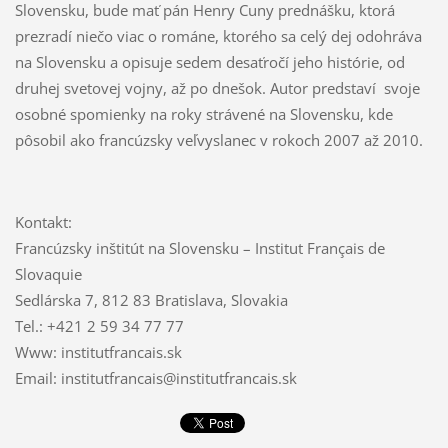
Slovensku, bude mať pán Henry Cuny prednášku, ktorá
prezradí niečo viac o románe, ktorého sa celý dej odohráva
na Slovensku a opisuje sedem desaťročí jeho histórie, od
druhej svetovej vojny, až po dnešok. Autor predstaví svoje
osobné spomienky na roky strávené na Slovensku, kde
pôsobil ako francúzsky veľvyslanec v rokoch 2007 až 2010.
Kontakt:
Francúzsky inštitút na Slovensku – Institut Français de
Slovaquie
Sedlárska 7, 812 83 Bratislava, Slovakia
Tel.: +421 2 59 34 77 77
Www: institutfrancais.sk
Email: institutfrancais@institutfrancais.sk