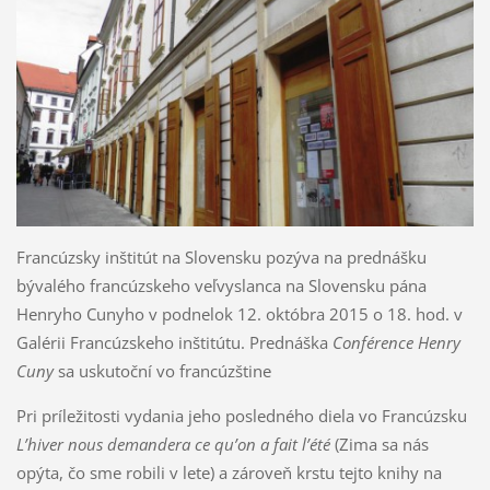
Francúzsky inštitút na Slovensku pozýva na prednášku
bývalého francúzskeho veľvyslanca na Slovensku pána
Henryho Cunyho v podnelok 12. októbra 2015 o 18. hod. v
Galérii Francúzskeho inštitútu. Prednáška
Conférence Henry
Cuny
sa uskutoční vo francúzštine
Pri príležitosti vydania jeho posledného diela vo Francúzsku
L’hiver nous demandera ce qu’on a fait l’été
(Zima sa nás
opýta, čo sme robili v lete) a zároveň krstu tejto knihy na