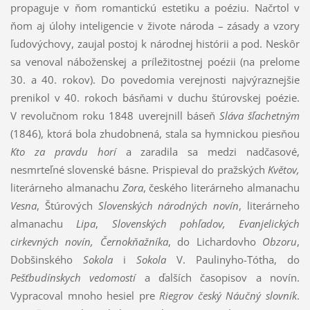
propaguje v ňom romantickú estetiku a poéziu. Načrtol v
ňom aj úlohy inteligencie v živote národa – zásady a vzory
ľudovýchovy, zaujal postoj k národnej histórii a pod. Neskôr
sa venoval náboženskej a príležitostnej poézii (na prelome
30. a 40. rokov). Do povedomia verejnosti najvýraznejšie
prenikol v 40. rokoch básňami v duchu štúrovskej poézie.
V revolučnom roku 1848 uverejnill báseň
Sláva šľachetným
(1846), ktorá bola zhudobnená, stala sa hymnickou piesňou
Kto za pravdu horí
a zaradila sa medzi nadčasové,
nesmrteľné slovenské básne. Prispieval do pražských
Květov,
literárneho almanachu
Zora
, českého literárneho almanachu
Vesna
, Štúrových
Slovenských národných novín
, literárneho
almanachu
Lipa
,
Slovenských pohľadov, Evanjelických
cirkevných novín, Černokňažníka
, do Lichardovho
Obzoru
,
Dobšinského
Sokola
i
Sokola
V. Paulinyho-Tótha, do
Pešťbudínskych vedomostí
a ďalších časopisov a novín.
Vypracoval mnoho hesiel pre
Riegrov český Náučný slovník
.