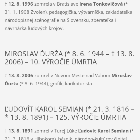
† 12. 8. 1996
zomrela v Bratislave
Irena Tonkovičová
(*
31. 1. 1908 Zvolen), pedagogička, výtvarníčka, zakladateľka
národopisnej scénografie na Slovensku, zberateľka i
návrhárka ľudových krojov.
MIROSLAV ĎURŽA (* 8. 6. 1944 – † 13. 8.
2006) – 10. VÝROČIE ÚMRTIA
† 13. 8. 2006
zomrel v Novom Meste nad Váhom
Miroslav
Ďurža
(* 8. 6. 1944), grafik, karikaturista.
ĽUDOVÍT KAROL SEMIAN (* 21. 3. 1816 –
* 13. 8. 1891) – 125. VÝROČIE ÚMRTIA
†
13. 8. 1891
zomrel v Turej Lúke
Ľudovít Karol Semian
(*
21. 3. 1816 v Hlbo­kom), básnik, národno-kultúrny činiteľ,