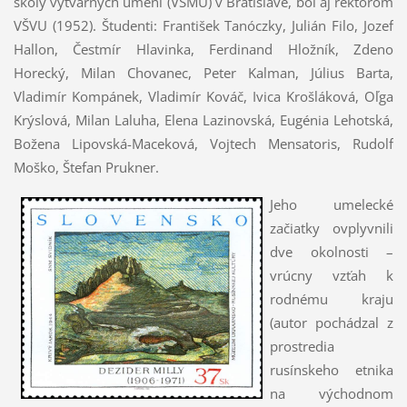
školy výtvarných umení (VŠMU) v Bratislave, bol aj rektorom
VŠVU (1952). Študenti: František Tanóczky, Julián Filo, Jozef
Hallon, Čestmír Hlavinka, Ferdinand Hložník, Zdeno
Horecký, Milan Chovanec, Peter Kalman, Július Barta,
Vladimír Kompánek, Vladimír Kováč, Ivica Krošláková, Oľga
Krýslová, Milan Laluha, Elena Lazinovská, Eugénia Lehotská,
Božena Lipovská-Maceková, Vojtech Mensatoris, Rudolf
Moško, Štefan Prukner.
Jeho umelecké
začiatky ovplyvnili
dve okolnosti –
vrúcny vzťah k
rodnému kraju
(autor pochádzal z
prostredia
rusínskeho etnika
na východnom