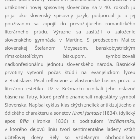
uzákonení novej spisovnej slovenčiny sa v 40. rokoch ju
prijal ako slovenský spisovný jazyk, podporoal ju a jej
používaním sa zapojil do prevažujúceho romantického
literárneho prúdu. Výrazne sa zaslúžil o založenie
slovenského gymnázia v Martine. S predsedom Matice
slovenskej Štefanom Moysesom, banskobystrickým
rímskokatolíckym biskupom, symbolizovali
nadkonfesionálnu jednotu slovenského národa. Básnické
prvotiny vytvoril počas štúdií na evanjelickom lýceu
v Bratislave. Písal reflexívne a vlastenecké básne, prózu a
literárnu estetiku. Už v Kežmarku vznikali jeho oslavné
básne na Tatry, ktoré preňho znamenali majestátny symbol
Slovenska. Napísal cyklus klasických zneliek antikizujúceho a
ódického charakteru a sonetov
Hraní fantazie
(1834), idylický
epos
Běla
(Hronka 1836) s podtitulom
Vzdělanenka
,
v ktorého dejovú líniu tvorí sentimentálne ladený vzťah
učiteľovej dcéry Běly so vzdelaným obchodníkom