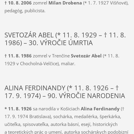
† 10. 8. 2006
zomrel
Milan Drobena
(* 1. 7. 1927 Višňové),
pedagóg, publicista.
SVETOZÁR ABEL (* 11. 8. 1929 – † 11. 8.
1986) – 30. VÝROČIE ÚMRTIA
† 11. 8. 1986
zomrel v Trenčíne
Svetozár Abel
(* 11. 8.
1929 v Chocholná-Velčice), maliar.
ALINA FERDINANDY (* 11. 8. 1926 – †
17. 9. 1974) – 90. VÝROČIE NARODENIA
* 11. 8. 1926
sa narodila v Košiciach
Alina Ferdinandy
(†
17. 9. 1974 Bratislava), sochárka, medailérka, šperkárka,
učiteľka, spisovateľka, autorka básní, esejí, historických
a teoretických prác o umení, autorka sochárskych podobizní