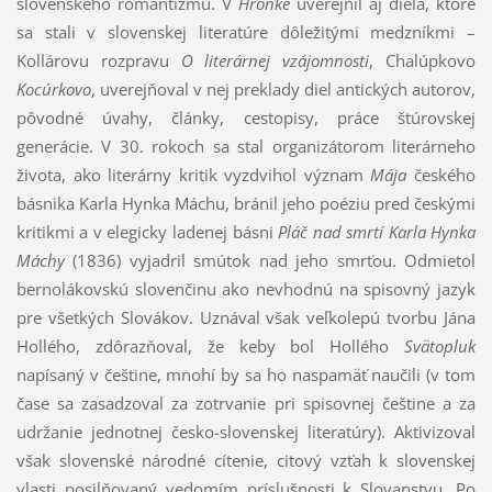
slovenského romantizmu. V
Hronke
uverejnil aj diela, ktoré
sa stali v slovenskej literatúre dôležitými medzníkmi –
Kollárovu rozpravu
O literárnej vzájomnosti
, Chalúpkovo
Kocúrkovo
, uverejňoval v nej preklady diel antických autorov,
pôvodné úvahy, články, cestopisy, práce štúrovskej
generácie. V 30. rokoch sa stal organizátorom literárneho
života, ako literárny kritik vyzdvihol význam
Mája
českého
básnika Karla Hynka Máchu, bránil jeho poéziu pred českými
kritikmi a v elegicky ladenej básni
Pláč nad smrtí Karla Hynka
Máchy
(1836) vyjadril smútok nad jeho smrťou. Odmietol
bernolákovskú slovenčinu ako nevhodnú na spisovný jazyk
pre všetkých Slovákov. Uznával však veľkolepú tvorbu Jána
Hollého, zdôrazňoval, že keby bol Hollého
Svätopluk
napísaný v češtine, mnohí by sa ho naspamäť naučili (v tom
čase sa zasadzoval za zotrvanie pri spisovnej češtine a za
udržanie jednotnej česko-slovenskej literatúry). Aktivizoval
však slovenské národné cítenie, citový vzťah k slovenskej
vlasti posilňovaný vedomím príslušnosti k Slovanstvu. Po