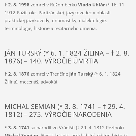
† 2. 8. 1996
zomrel v Ružomberku
Vlado Uhlár
(* 16. 11.
1912 Pažiť, okr. Partizánske), jazykovedec v oblasti
praktickej jazykovedy, onomastiky, dialektológie,
terminológie, histórie a recitačného umenia.
JÁN TURSKÝ (* 6. 1. 1824 ŽILINA – † 2. 8.
1876) – 140. VÝROČIE ÚMRTIA
† 2. 8. 1876
zomrel v Trenčíne
Ján Turský
(* 6. 1. 1824
Žilina), mecenáš, advokát.
MICHAL SEMIAN (* 3. 8. 1741 – † 29. 4.
1812) – 275. VÝROČIE NARODENIA
* 3. 8. 1741
sa narodil vo Vrádišti († 29. 4. 1812 Pezinok)
Michal Semian,
literát, básnik, prekladateľ, editor, historik,