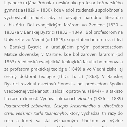
Lipanoch (u Jána Prónaia), neskôr ako profesor kežmarského
gymnázia (1829 – 1830), kde viedol študentskú spoločnosť a
vychovával mládež, aby si osvojila národnú literatúru
a históriu. Bol evanjelickým farárom vo Zvolene (1830 –
1832) a v Banskej Bystrici (1832 – 1849). Bol profesorom na
Univerzite vo Viedni (od 1849), superintendantom ev. cirkvi
v Banskej Bystrici a úradujúcim prvým podpredsedom
Matice slovenskej v Martine, kde bol zároveň farárom (od
1863). Viedenská evanjelická teologická fakulta ho menovala
za profesora praktickej teológie (1849) a vo Viedni získal aj
čestný doktorát teológie (ThDr. h. c.) (1863). V Banskej
Bystrici rozvinul osvetovú činnosť – bol predsedom Spolku
všeobecnej vzdelanosti, založil opatrovňu (1844) – a takisto
literárnu činnosť. Vydával almanach
Hronka
(1836 – 1839)
Podtatranská zábavnica. Časopis krasomilného a užitečného
čtení, vedením Karla Kuzmányho
, ktorý vychádzal tri razy do
roka a ktorý sa stal významným článkom vo vývine