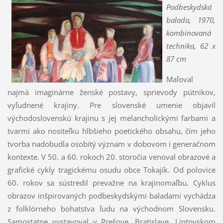
Podbeskydská
balada, 1970,
kombinovaná
technika, 62 x
87 cm
Maľoval
najmä imaginárne ženské postavy, sprievody pútnikov,
vyľudnené krajiny. Pre slovenské umenie objavil
východoslovenskú krajinu s jej melancholickými farbami a
tvarmi ako nositeľku hlbšieho poetického obsahu, čím jeho
tvorba nadobudla osobitý význam v dobovom i generačnom
kontexte. V 50. a 60. rokoch 20. storočia venoval obrazové a
grafické cykly tragickému osudu obce Tokajík. Od polovice
60. rokov sa sústredil prevažne na krajinomaľbu. Cyklus
obrazov inšpirovaných podbeskydskými baladami vychádza
z folklórneho bohatstva ľudu na východnom Slovensku.
Samostatne vystavoval v Prešove, Bratislave, Liptovskom