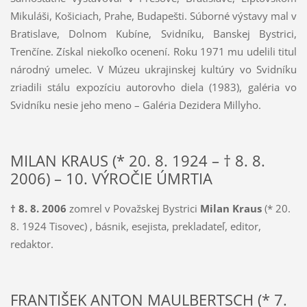
Mikuláši, Košiciach, Prahe, Budapešti. Súborné výstavy mal v
Bratislave, Dolnom Kubíne, Svidníku, Banskej Bystrici,
Trenčíne. Získal niekoľko ocenení. Roku 1971 mu udelili titul
národný umelec. V Múzeu ukrajinskej kultúry vo Svidníku
zriadili stálu expozíciu autorovho diela (1983), galéria vo
Svidníku nesie jeho meno – Galéria Dezidera Millyho.
MILAN KRAUS (* 20. 8. 1924 – † 8. 8.
2006) – 10. VÝROČIE ÚMRTIA
† 8. 8. 2006
zomrel v Považskej Bystrici
Milan Kraus
(* 20.
8. 1924 Tisovec) , básnik, esejista, prekladateľ, editor,
redaktor.
FRANTIŠEK ANTON MAULBERTSCH (* 7.