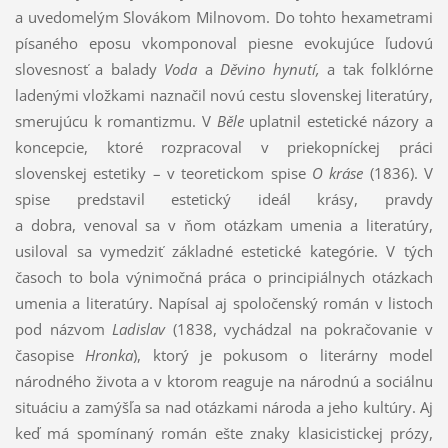
a uvedomelým Slovákom Milnovom. Do tohto hexametrami
písaného eposu vkomponoval piesne evokujúce ľudovú
slovesnosť a balady
Voda
a
Děvino hynutí,
a tak folklórne
ladenými vložkami naznačil novú cestu slovenskej literatúry,
smerujúcu k romantizmu. V
Běle
uplatnil estetické názory a
koncepcie, ktoré rozpracoval v priekopníckej práci
slovenskej estetiky – v teoretickom spise
O kráse
(1836). V
spise predstavil estetický ideál krásy, pravdy
a dobra, venoval sa v ňom otázkam umenia a literatúry,
usiloval sa vymedziť základné estetické kategórie. V tých
časoch to bola výnimočná práca o principiálnych otázkach
umenia a literatúry. Napísal aj spoločenský román v listoch
pod názvom
Ladislav
(1838, vychádzal na pokračovanie v
časopise
Hronka
), ktorý je pokusom o literárny model
národného života a v ktorom reaguje na národnú a sociálnu
situáciu a zamýšľa sa nad otázkami národa a jeho kultúry. Aj
keď má spomínaný román ešte znaky klasicistickej prózy,