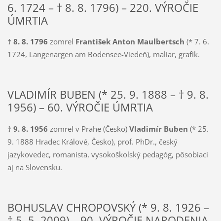
6. 1724 – † 8. 8. 1796) – 220. VÝROČIE
ÚMRTIA
† 8. 8. 1796
zomrel
František Anton Maulbertsch
(* 7. 6.
1724, Langenargen am Bodensee-Viedeň), maliar, grafik.
VLADIMÍR BUBEN (* 25. 9. 1888 – † 9. 8.
1956) – 60. VÝROČIE ÚMRTIA
† 9. 8. 1956
zomrel v Prahe (Česko)
Vladimír Buben
(* 25.
9. 1888 Hradec Králové, Česko), prof. PhDr., český
jazykovedec, romanista, vysokoškolský pedagóg, pôsobiaci
aj na Slovensku.
BOHUSLAV CHROPOVSKÝ (* 9. 8. 1926 –
† 5. 5. 2009) – 90. VÝROČIE NARODENIA