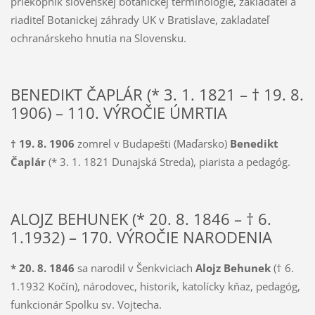
priekopník slovenskej botanickej terminológie, zakladateľ a
riaditeľ Botanic­kej záhrady UK v Bratislave, zaklada­teľ
ochranárskeho hnutia na Slovensku.
BENEDIKT ČAPLÁR (* 3. 1. 1821 – † 19. 8.
1906) – 110. VÝROČIE ÚMRTIA
† 19. 8. 1906
zomrel v Budapešti (Maďarsko)
Benedikt
Čaplár
(* 3. 1. 1821 Dunajská Streda), piarista a pedagóg.
ALOJZ BEHUNEK (* 20. 8. 1846 – † 6.
1.1932) – 170. VÝROČIE NARODENIA
* 20. 8. 1846
sa narodil v Šenkviciach
Alojz Behunek
(† 6.
1.1932 Kočín), národovec, historik, katolícky kňaz, pedagóg,
funkcionár Spolku sv. Vojtecha.