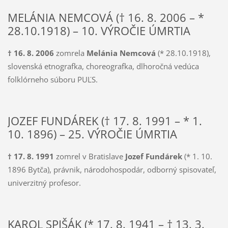
MELÁNIA NEMCOVÁ († 16. 8. 2006 – *
28.10.1918) – 10. VÝROČIE ÚMRTIA
† 16. 8. 2006
zomrela
Melánia Nemcová
(* 28.10.1918),
slovenská etnografka, choreografka, dlhoročná vedúca
folklórneho súboru PUĽS.
JOZEF FUNDÁREK († 17. 8. 1991 – * 1.
10. 1896) – 25. VÝROČIE ÚMRTIA
† 17. 8. 1991
zomrel v Bratislave
Jozef Fundárek
(* 1. 10.
1896 Bytča), právnik, národohospodár, odborný spisovateľ,
univerzitný profesor.
KAROL SPIŠÁK (* 17. 8. 1941 – † 13. 3.