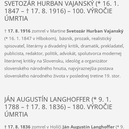
SVETOZÁR HURBAN VAJANSKÝ (* 16. 1.
1847 – † 17. 8. 1916) – 100. VÝROČIE
ÚMRTIA
†
17. 8. 1916
zomrel v Martine
Svetozár Hurban Vajanský
(* 16. 1. 1847 v Hlbokom), básnik, prozaik, realistický
spisovateľ, literárny a divadelný kritik, dramatik, prekladateľ,
publicista, redaktor, politik, advokát, spolutvorca modernej
literár­nej kritiky na Slovensku, ideológ a organizátor
slovenského národného hnutia, najvýraznejšia postava
slovenského národného života v poslednej tretine 19. stor.
JÁN AUGUSTÍN LANGHOFFER (* 9. 1.
1788 – † 17. 8. 1836) – 180. VÝROČIE
ÚMRTIA
† 17. 8. 1836
zomrel v Holíči
Ján Augustín Langhoffer
(* 9.