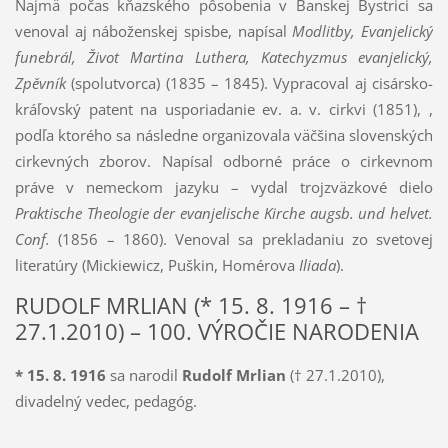
Najmä počas kňazského pôsobenia v Banskej Bystrici sa
venoval aj náboženskej spisbe, napísal
Modlitby, Evanjelický
funebrál, Život Martina Luthera, Katechyzmus evanjelický,
Zpěvník
(spolutvorca) (1835 – 1845). Vypracoval aj cisársko-
kráľovský patent na usporiadanie ev. a. v. cirkvi (1851), ,
podľa ktorého sa následne organizovala väčšina slovenských
cirkevných zborov. Napísal odborné práce o cirkevnom
práve v nemeckom jazyku – vydal trojzväzkové dielo
Praktische Theologie der evanjelische Kirche augsb. und helvet.
Conf.
(1856 – 1860). Venoval sa prekladaniu zo svetovej
literatúry (Mickiewicz, Puškin, Homérova
Iliada
).
RUDOLF MRLIAN (* 15. 8. 1916 – †
27.1.2010) – 100. VÝROČIE NARODENIA
* 15. 8. 1916
sa narodil
Rudolf Mrlian
(† 27.1.2010),
divadelný vedec, pedagóg.