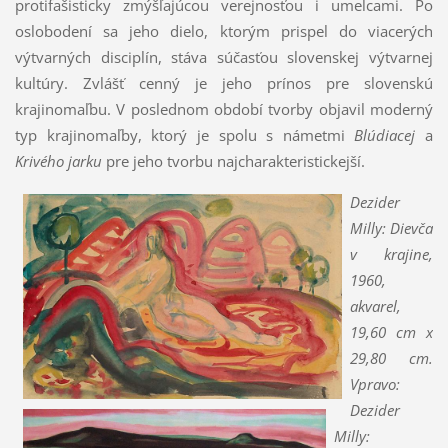
protifašisticky zmýšľajúcou verejnosťou i umelcami. Po
oslobodení sa jeho dielo, ktorým prispel do viacerých
výtvarných disciplín, stáva súčasťou slovenskej výtvarnej
kultúry. Zvlášť cenný je jeho prínos pre slovenskú
krajinomaľbu. V po­slednom období tvorby objavil moderný
typ krajinomaľby, ktorý je spolu s námetmi
Blúdiacej
a
Krivého jarku
pre jeho tvorbu najcha­rakteristickejší.
Dezider
Milly: Dievča
v krajine,
1960,
akvarel,
19,60 cm x
29,80 cm.
Vpravo:
Dezider
Milly: