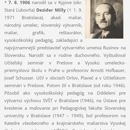
*
7. 8. 1906
narodil sa v Kyjove (okr.
Stará Ľubovňa)
Dezider Milly
(† 1. 9.
1971 Bratislava), akad. maliar,
národný umelec, slovenský výtvarník,
maliar, grafik, reštaurátor,
vysokoškolský pedagóg, zakladajúci a
najvýznamnejší pred­staviteľ výtvarného umenia Rusínov na
Slo­vensku. Narodil sa v rodine duchovného. Vyštudoval
Učiteľský seminár v Prešove a Vysokú umelecko-
priemyslovú školu v Prahe u profesorov Arnošt Hofbauer,
Josef Schusser. Učil v obciach Orlov, Plaveč a v Učiteľskom
seminári v Prešove. Potom žil v Bratislave (od roku 1946).
Pôsobil ako vysokoškolský pedagóg na Oddelení pre
výtvarnú výchovu SVŠT v Bratislave (1946), na Ústave pre
kreslenie a maľovanie pri Pedagogickej fakulte Slovenskej
univerzity v Bratislave (1947 – 1949), bol profesorom na
Katedre všeobecného a krajinárskeho maliarstva Vysokej