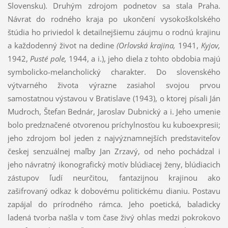
Slovensku). Druhým zdrojom podnetov sa stala Praha.
Návrat do rodného kraja po ukon­čení vysokoškolského
štúdia ho priviedol k detailnejšiemu záujmu o rodnú krajinu
a každodenný život na dedine
(Orlovská krajina,
1941,
Kyjov,
1942,
Pusté pole,
1944, a i.), jeho diela z tohto obdobia majú
symbolicko-melancholický charakter. Do slovenského
výtvarného života výrazne zasiahol svojou prvou
samostatnou výstavou v Bratislave (1943), o ktorej písali Ján
Mudroch, Štefan Bednár, Jaroslav Dubnický a i. Jeho umenie
bolo predznačené otvorenou príchylnosťou ku kuboexpresii;
jeho zdrojom bol jeden z najvýznamnejších predstaviteľov
českej senzuálnej maľby Jan Zrzavý, od neho pochádzal i
jeho návratný ikonografický motív blúdiacej ženy, blúdiacich
zástupov ľudí neurčitou, fantazijnou krajinou ako
zašifrovaný odkaz k dobovému politickému dianiu. Postavu
zapájal do prírodného rámca. Jeho poetická, baladicky
ladená tvorba našla v tom čase živý ohlas medzi pokrokovo