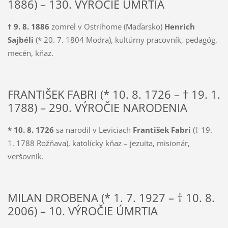
1886) – 130. VÝROČIE ÚMRTIA
† 9. 8. 1886
zomrel v Ostrihome (Maďarsko)
Henrich
Sajbéli
(* 20. 7. 1804 Modra), kultúrny pracovník, pedagóg,
mecén, kňaz.
FRANTIŠEK FABRI (* 10. 8. 1726 – † 19. 1.
1788) – 290. VÝROČIE NARODENIA
* 10. 8. 1726
sa narodil v Leviciach
František Fabri
(† 19.
1. 1788 Rožňava), katolícky kňaz – jezuita, misionár,
veršovník.
MILAN DROBENA (* 1. 7. 1927 – † 10. 8.
2006) – 10. VÝROČIE ÚMRTIA