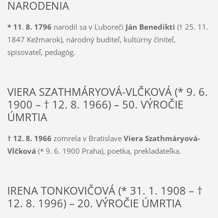
NARODENIA
* 11
.
8. 1796
narodil sa v Ľuboreči
Ján Benedikti
(† 25. 11.
1847 Kežmar­ok), národný buditeľ, kultúrny činiteľ,
spisovateľ, pedagóg.
VIERA SZATHMÁRYOVÁ-VLČKOVÁ (* 9. 6.
1900 – † 12. 8. 1966) – 50. VÝROČIE
ÚMRTIA
† 12. 8. 1966
zomrela v Bratislave
Viera Szathmáryová-
Vlčková
(* 9. 6. 1900 Praha), poetka, prekladateľka.
IRENA TONKOVIČOVÁ (* 31. 1. 1908 – †
12. 8. 1996) – 20. VÝROČIE ÚMRTIA