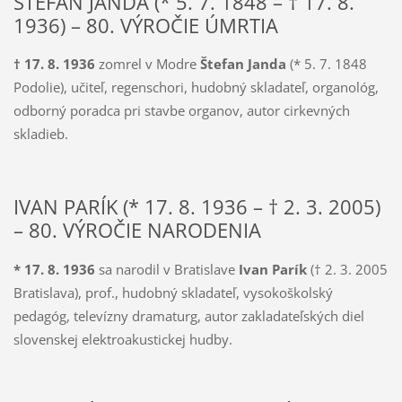
ŠTEFAN JANDA (* 5. 7. 1848 – † 17. 8.
1936) – 80. VÝROČIE ÚMRTIA
† 17. 8. 1936
zomrel v Modre
Štefan Janda
(* 5. 7. 1848
Podolie), učiteľ, regenschori, hudobný skladateľ, organológ,
odborný poradca pri stavbe organov, autor cirkevných
skladieb.
IVAN PARÍK (* 17. 8. 1936 – † 2. 3. 2005)
– 80. VÝROČIE NARODENIA
* 17. 8. 1936
sa narodil v Bratislave
Ivan Parík
(† 2. 3. 2005
Bratislava), prof., hudobný skladateľ, vysokoškolský
pedagóg, televízny dramaturg, autor zakladateľských diel
slovenskej elektroakustickej hudby.