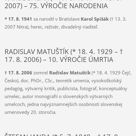
2007) – 75. VÝROČIE NARODENIA
* 17. 8. 1941
sa narodil v Bratislave
Karol Spišák
(† 13. 3.
2007 Nitra), herec, režisér, divadelný riaditeľ.
RADISLAV MATUŠTÍK (* 18. 4. 1929 – †
17. 8. 2006) – 10. VÝROČIE ÚMRTIA
† 17. 8. 2006
zomrel
Radislav Matuštík
(* 18. 4. 1929 Čejč,
Česko), doc. PhDr., CSc., teoretik umenia, vysokoškolský
pedagóg, výtvarný kritik, publicista, fotograf, konceptuálny
umelec, autor monografií o slovenských výtvarných
umelcoch, jedna najvýznamnejších osobností slovenskej
umenovedy 20. storočia.