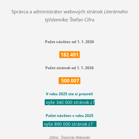
Správca a administrátor webových stránok
Literárneho
týždenníka
: Štefan Cifra
Počet návštev od 1. 1. 2026
182
491
Počet stránok od 1. 1. 2026
500
007
V roku 2025 ste si prezreli
vyše 340 000 stránok
LT
Počet návštev v roku 2025
vyše 890 000 stránok
LT
(Zdroj: Štatistiky Webnode)