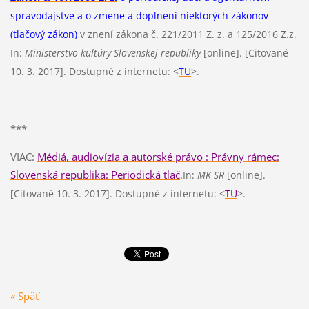
spravodajstve a o zmene a doplnení niektorých zákonov
(tlačový zákon)
v znení zákona č. 221/2011 Z. z. a 125/2016 Z.z.
In:
Ministerstvo kultúry Slovenskej republiky
[online]. [Citované
10. 3. 2017]. Dostupné z internetu: <
TU
>.
***
VIAC:
Médiá, audiovízia a autorské právo : Právny rámec:
Slovenská republika: Periodická tlač
.
In:
MK SR
[online].
[Citované 1
0. 3. 2017
].
Dostupné z internetu: <
TU
>.
« Späť