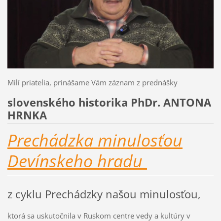
Milí priatelia, prinášame Vám záznam z prednášky
slovenského historika PhDr. ANTONA
HRNKA
Prechádzka minulosťou
Devínskeho hradu
z cyklu Prechádzky našou minulosťou,
ktorá sa uskutočnila v Ruskom centre vedy a kultúry v